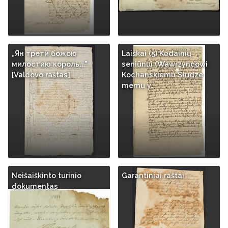
„Ян трети божою
Laiškai (5) Kėdainių
милостию король..."
seniūnui (Wawrzyncowi
[Valdovo raštas]
Kochanskiemu Słudze
memu y…
Neišaiškinto turinio
Garantiniai raštai
dokumentas