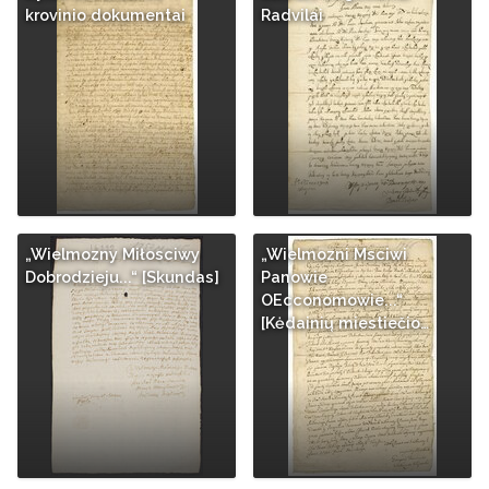
krovinio dokumentai
Radvilai
„Wielmozny Miłosciwy
„Wielmozni Msciwi
Dobrodzieju...“ [Skundas]
Panowie
OEcconomowie...“
[Kėdainių miestiečio…