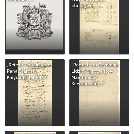
chorągwie
„Reiestr Po taksie Jm
„Regestr do Czynienia
Pana Starosty
Lidzby Sprowentow
Kieydanskie[go]...“
Maiętnosci
Kieydanskiey...“