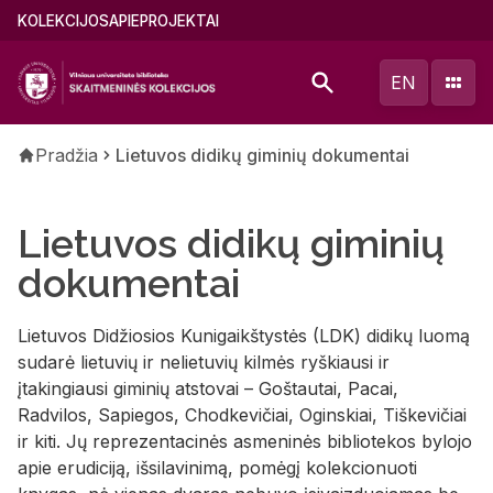
Pereiti
Main
KOLEKCIJOS
APIE
PROJEKTAI
į
menu
pagrindinį
(lithuanian)
EN
turinį
Kelias
Pradžia
Lietuvos didikų giminių dokumentai
Lietuvos didikų giminių
dokumentai
Lietuvos Didžiosios Kunigaikštystės (LDK) didikų luomą
sudarė lietuvių ir nelietuvių kilmės ryškiausi ir
įtakingiausi giminių atstovai – Goštautai, Pacai,
Radvilos, Sapiegos, Chodkevičiai, Oginskiai, Tiškevičiai
ir kiti. Jų reprezentacinės asmeninės bibliotekos bylojo
apie erudiciją, išsilavinimą, pomėgį kolekcionuoti