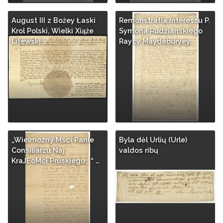
August III z Bożey Łaski
Remonstratia Interessu P.
Krol Polski, Wielki Xiąże
Symona Rudzianskiego
Litewski... : …
Raycy Maydeburyey…
„Wielmozny Msci Panie
Byla dėl Urlių (Urle)
Consiliarzu Naj.
valdos ribų
KraJEoMci Pruskiego...“ …