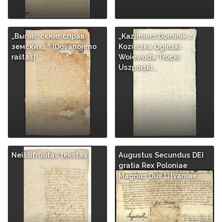
„Выпис скниг справ
„Kazimierz Dominik z
земских...“ [Dovanojimo
Kozielska Ogiński
raštas]
Woiewoda Trocki
Uszpolski…
Neiššifruotas tekstas
Augustus Secundus DEI
gratia Rex Poloniae
Magnus Dux Litvaniae,…