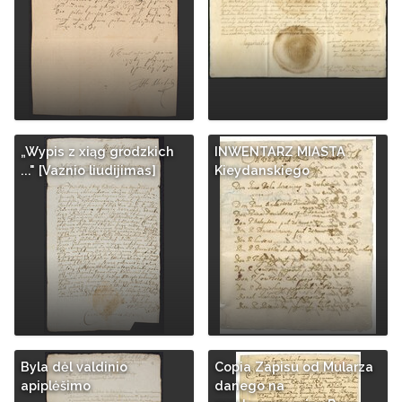
„Wypis z xiąg grodzkich
INWENTARZ MIASTA
..." [Vaznio liudijimas]
Kieydanskiego
Byla dėl valdinio
Copia Zapisu od Mularza
apiplėšimo
danego na