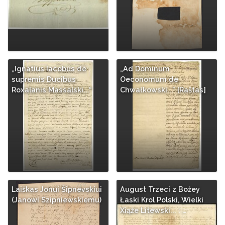
„Ignatius Iacobus de
„Ad Dominum
supremis Ducibus
Oeconomum de
Roxalanis Massalski...“
Chwałkowski..." [Raštas]
Laiškas Jonui Šipnevskiui
August Trzeci z Bożey
(Janowi Szipniewskiemu)
Łaski Krol Polski, Wielki
Xiąże Litewski... : …