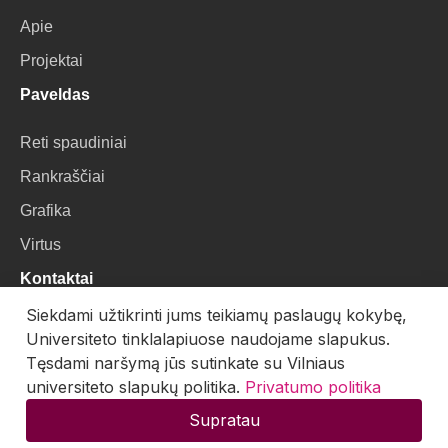
Apie
Projektai
Paveldas
Reti spaudiniai
Rankraščiai
Grafika
Virtus
Kontaktai
Siekdami užtikrinti jums teikiamų paslaugų kokybę,
VU Biblioteka
Universiteto tinklalapiuose naudojame slapukus.
Universiteto g. 3, LT-01122, Vilnius
Tęsdami naršymą jūs sutinkate su Vilniaus
universiteto slapukų politika.
Privatumo politika
El. paštas:
skaitmenines.kolekcijos@mb.vu.lt
Supratau