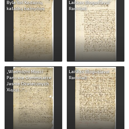
Byla dėl Kėdainių
Laiškas [Boguslavui
katalikų bažnyčios
Radvilai]
„Wielmozni Mosci
Laiškas [Boguslavui
Panowie Commisarze
Radvilai]
Jasnie Oswieconych
Xiąząt...“ …