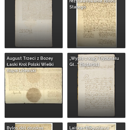
rezstawrowanie zBoru
Starego
August Trzeci z Bozey
„Wypis z xiąg Trybunału
Łaski Krol Polski Wielki
Gł...“ [Sutartis]
Xiąze Litewski
Bylos dėl druskos
Laiškas Boguslavui