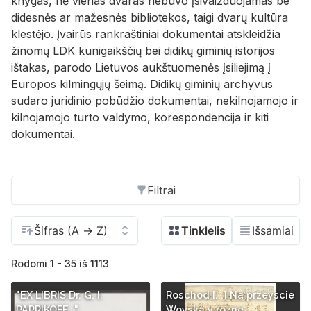
knygas, nė vienas dvaras nebuvo įsivaizduojamas be
didesnės ar mažesnės bibliotekos, taigi dvarų kultūra
klestėjo. Įvairūs rankraštiniai dokumentai atskleidžia
žinomų LDK kunigaikščių bei didikų giminių istorijos
ištakas, parodo Lietuvos aukštuomenės įsiliejimą į
Europos kilmingųjų šeimą. Didikų giminių archyvus
sudaro juridinio pobūdžio dokumentai, nekilnojamojo ir
kilnojamojo turto valdymo, korespondencija ir kiti
dokumentai.
Filtrai
Rodomi 1 - 35 iš 1113
"EX LIBRIS Dr. G. I.
Roschod [...] Na przeyscie
PAPRIKOFF...".
Woyska y rozne