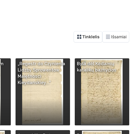
Jm
„Regestr do Czynienia
Byla dėl Kėdainių
Lidzby Sprowentow
katalikų bažnyčios
Maiętnosci
Kieydanskiey...“