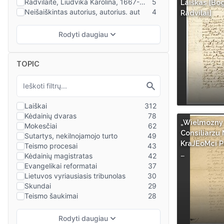
Laiškas [Bo
Radvilai]
TOPIC
„Wielmozny 
Consiliarzu 
KraJEoMci Pr
…