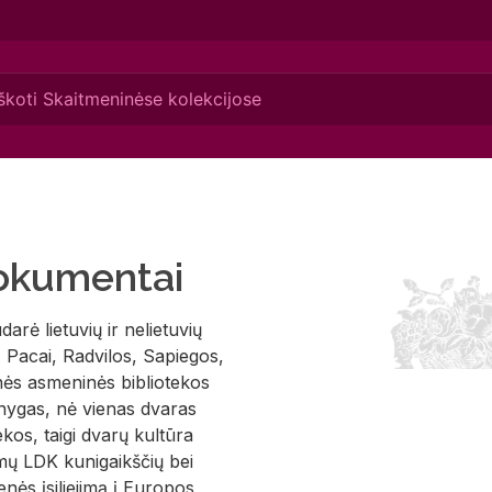
dokumentai
arė lietuvių ir nelietuvių
i, Pacai, Radvilos, Sapiegos,
cinės asmeninės bibliotekos
 knygas, nė vienas dvaras
os, taigi dvarų kultūra
omų LDK kunigaikščių bei
enės įsiliejimą į Europos