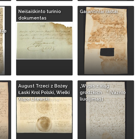
Neišaiškinto turinio
Garantiniai raštai
dokumentas
dze
August Trzeci z Bożey
„Wypis z xiąg
i
Łaski Krol Polski, Wielki
grodzkich ..." [Vaznio
Xiąże Litewski... : …
liudijimas]