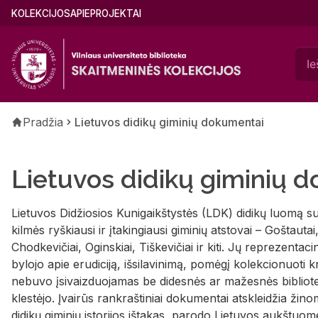
Pereiti
Main
KOLEKCIJOS
APIE
PROJEKTAI
į
menu
pagrindinį
(lithuanian)
turinį
Kelias
Pradžia
Lietuvos didikų giminių dokumentai
Lietuvos didikų giminių 
Lietuvos Didžiosios Kunigaikštystės (LDK) didikų luomą sud
kilmės ryškiausi ir įtakingiausi giminių atstovai – Goštauta
Chodkevičiai, Oginskiai, Tiškevičiai ir kiti. Jų reprezenta
bylojo apie erudiciją, išsilavinimą, pomėgį kolekcionuoti
nebuvo įsivaizduojamas be didesnės ar mažesnės bibliotek
klestėjo. Įvairūs rankraštiniai dokumentai atskleidžia žin
didikų giminių istorijos ištakas, parodo Lietuvos aukštuom