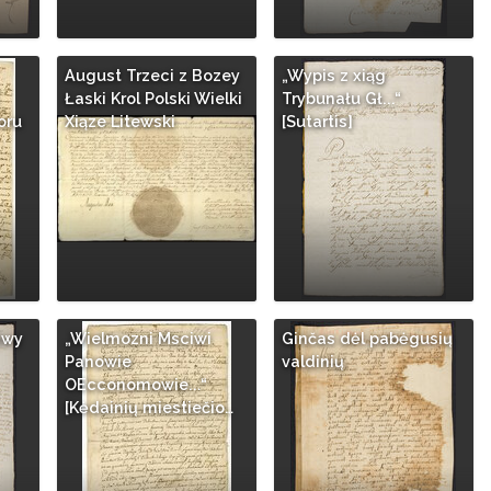
August Trzeci z Bozey
„Wypis z xiąg
Łaski Krol Polski Wielki
Trybunału Gł...“
oru
Xiąze Litewski
[Sutartis]
iwy
„Wielmozni Msciwi
Ginčas dėl pabėgusių
Panowie
valdinių
OEcconomowie...“
[Kėdainių miestiečio…