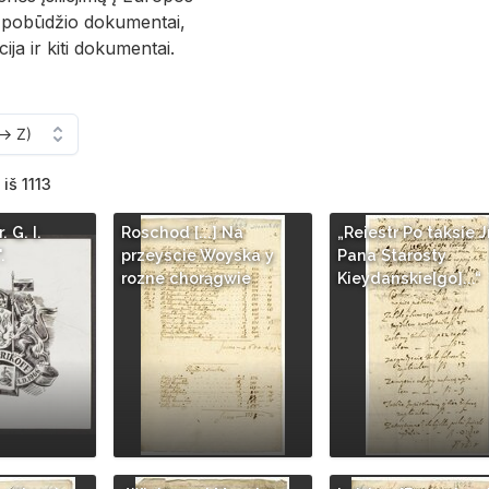
io pobūdžio dokumentai,
ja ir kiti dokumentai.
iš 1113
. G. I.
Roschod [...] Na
„Reiestr Po taksie 
.
przeyscie Woyska y
Pana Starosty
rozne chorągwie
Kieydanskie[go]...“