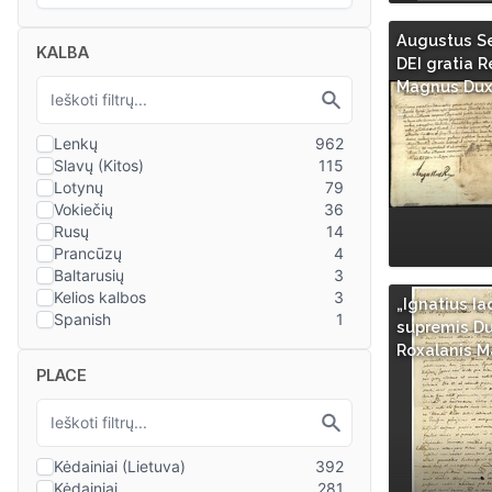
Augustus S
KALBA
DEI gratia R
Magnus Dux 
…
„Ignatius I
supremis D
Roxalanis Ma
PLACE