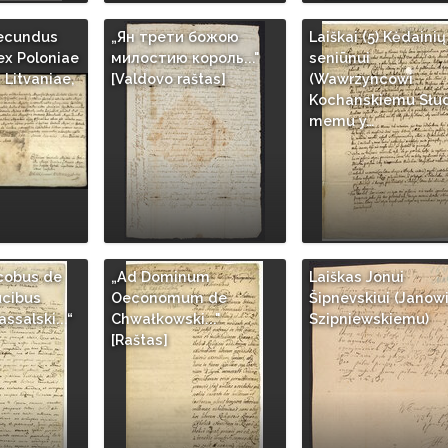
ecundus
„Ян трети божою
Laiškai (5) Kėdainių
ex Poloniae
милостию король..."
seniūnui
Litvaniae,
[Valdovo raštas]
(Wawrzyncowi
Kochanskiemu Słu
memu y…
acobus de
„Ad Dominum
Laiškas Jonui
ucibus
Oeconomum de
Šipnevskiui (Janow
ssalski...“
Chwałkowski..."
Szipniewskiemu)
[Raštas]