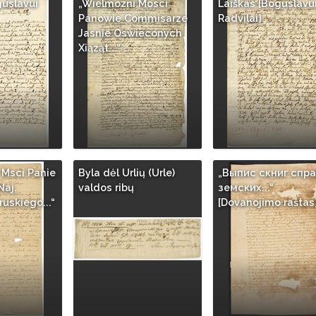
guslavui
„Wielmozni Mosci
Laiškas [Boguslavu
Panowie Commisarze
Radvilai]
Jasnie Oswieconych
Xiąząt...“ …
Msci Panie
Byla dėl Urlių (Urle)
„Выпис скниг спра
Naj.
valdos ribų
земских...“
uskiego...“
[Dovanojimo raštas