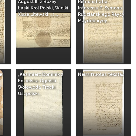
i
August III z Bożey
Remonstratia
Łaski Krol Polski, Wielki
Interessu P. Symona
Xiąże Litewski... : …
Rudzianskiego Raycy
Maydeburyey…
в
„Kazimierz Dominik z
Neiššifruotas tekstas
Kozielska Ogiński
]
Woiewoda Trocki
Uszpolski…