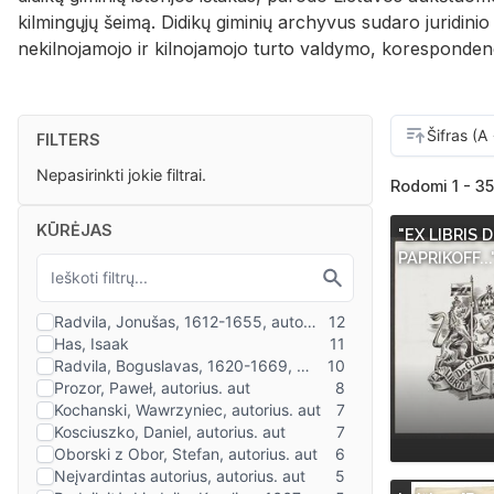
kilmingųjų šeimą. Didikų giminių archyvus sudaro juridin
nekilnojamojo ir kilnojamojo turto valdymo, korespondenci
FILTERS
Nepasirinkti jokie filtrai.
Rodomi 1 - 35 
KŪRĖJAS
"EX LIBRIS Dr
PAPRIKOFF..."