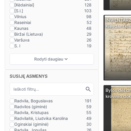
INWENTARZ
Kieydanski
SUSIJĘ ASMENYS
Bylos dėl d
krovinio do