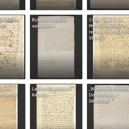
 MIASTA
Byla dėl valdinio
Copia Zapisu od
ego
apiplėšimo
Mularza danego na
rezstawrowanie zB
Starego
ruskos
Laiškas Boguslavui
„Wielmozny Miłosc
kumentai
Radvilai
Dobrodzieju...“
[Skundas]