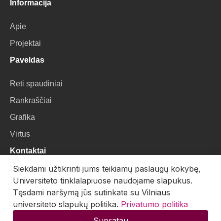
Informacija
Apie
Projektai
Paveldas
Reti spaudiniai
Rankraščiai
Grafika
Virtus
Kontaktai
Siekdami užtikrinti jums teikiamų paslaugų kokybę,
VU Biblioteka
Universiteto tinklalapiuose naudojame slapukus.
Universiteto g. 3, LT-01122, Vilnius
Tęsdami naršymą jūs sutinkate su Vilniaus
universiteto slapukų politika.
Privatumo politika
El. paštas:
skaitmenines.kolekcijos@mb.vu.lt
Supratau