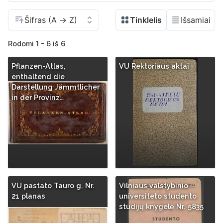
Rodomi 1 - 6 iš 6
Pflanzen-Atlas,
VU Rektoriaus aktai
enthaltend die
Darstellung Jämmtlicher
in der Provinz…
VU pastato Tauro g. Nr.
Vilniaus valstybinio
21 planas
universiteto studento
studijų knygelė Nr. 5835