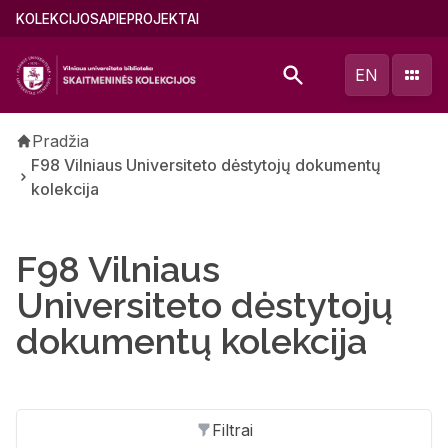
Pereiti
Main
KOLEKCIJOS
APIE
PROJEKTAI
į
menu
pagrindinį
(lithuanian)
EN
turinį
Kelias
Pradžia
F98 Vilniaus Universiteto dėstytojų dokumentų
kolekcija
F98 Vilniaus
Universiteto dėstytojų
dokumentų kolekcija
Filtrai