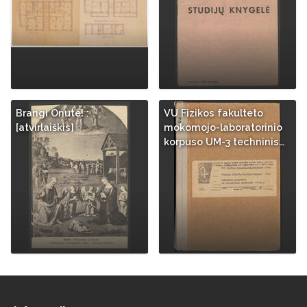
Brangi Onute! :
VU Fizikos fakulteto
[atvirlaiškis]
mokomojo-laboratorinio
korpuso UM-3 techninis…