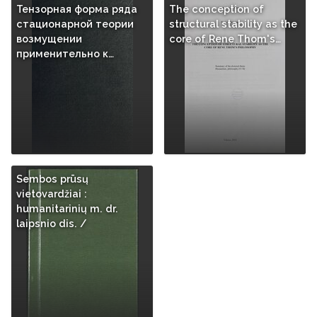
Тензорная форма ряда
The conception of
стационарной теории
structural stability as the
возмущении
core of Rene Thom's…
применительно к…
Sembos prūsų
vietovardžiai :
humanitarinių m. dr.
laipsnio dis. /