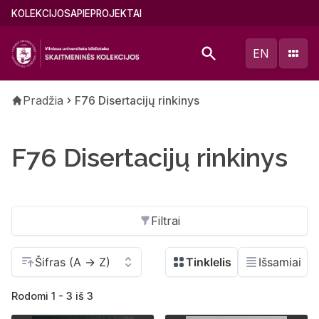
Pereiti
Main
KOLEKCIJOS
APIE
PROJEKTAI
į
menu
pagrindinį
(lithuanian)
EN
turinį
Kelias
Pradžia
F76 Disertacijų rinkinys
F76 Disertacijų rinkinys
Filtrai
Rodomi 1 - 3 iš 3