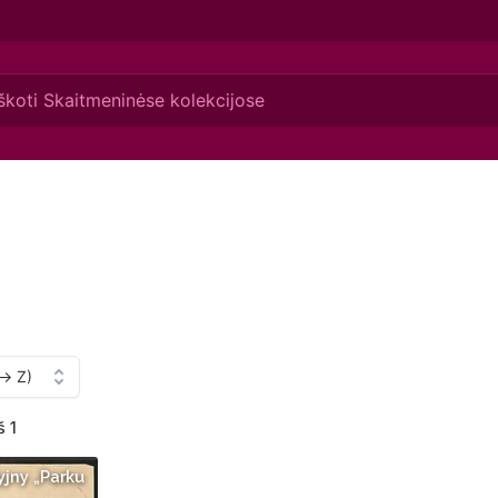
š 1
yjny „Parku