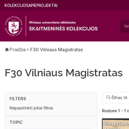
Pereiti
Main
KOLEKCIJOS
APIE
PROJEKTAI
į
menu
pagrindinį
(lithuanian)
turinį
Kelias
Pradžia
F30 Vilniaus Magistratas
F30 Vilniaus Magistratas
FILTERS
Nepasirinkti jokie filtrai.
Rodomi 1 - 1 i
TOPIC
Plan sytuac