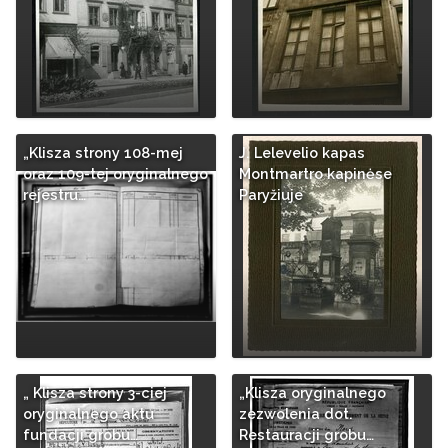
„Klisza strony 108-mej
J. Lelevelio kapas
oraz 109-tej oryginalnego
Montmartro kapinėse
rejestru…
Paryžiuje
„ Klisza strony 3-ciej
„Klisza oryginalnego
oryginalnego aktu
zezwolenia dot.
fundacji grobu…
Restauracji grobu…