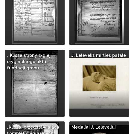
„ Klisza strony 2-giej
J. Lelevelis mirties patale
oryginalnego aktu
fundacji grobu…
„Klisza, przedstawiająca
Medaliai J. Leleveliui
komplet oryginalnych