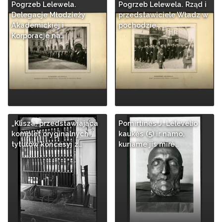
Pogrzeb Lelewela.
Pogrzeb Lelewela. Rząd i
Delegacje Młodzieży
przedstawiciele Władz w
Akademickiej i
pochodzie : …
Korporacje na…
„Klisza, przedstawiająca
Pomirtinės J. Lelevelio
komplet oryginalnych
kaukės (5) ir namo,
tytułów koncesyj z…
kuriame jis mirė…