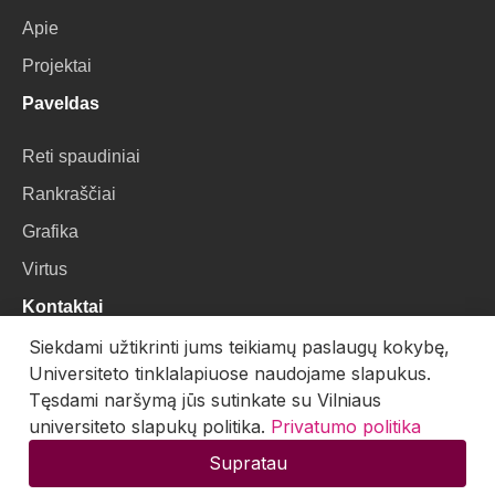
Apie
Projektai
Paveldas
Reti spaudiniai
Rankraščiai
Grafika
Virtus
Kontaktai
Siekdami užtikrinti jums teikiamų paslaugų kokybę,
VU Biblioteka
Universiteto tinklalapiuose naudojame slapukus.
Universiteto g. 3, LT-01122, Vilnius
Tęsdami naršymą jūs sutinkate su Vilniaus
universiteto slapukų politika.
Privatumo politika
El. paštas:
skaitmenines.kolekcijos@mb.vu.lt
Supratau