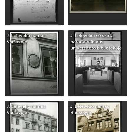
J. Lelevelio namas
J. Leleveliui (?) skirta
Varšuvoje
paroda Vilniaus
universiteto bibliotekoje
J. Lelevelio namas
J. Lelevelio namas
Varšuvoje
Briuselyje