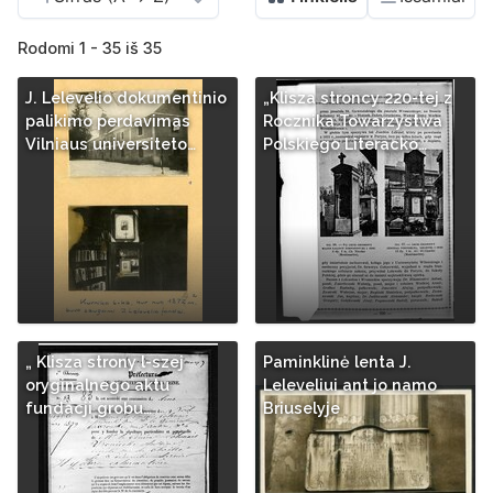
Rodomi 1 - 35 iš 35
J. Lelevelio dokumentinio
„Klisza stroncy 220-tej z
palikimo perdavimas
Rocznika Towarzystwa
Vilniaus universiteto…
Polskiego Literacko…
„ Klisza strony l-szej
Paminklinė lenta J.
oryginalnego aktu
Leleveliui ant jo namo
fundacji grobu…
Briuselyje