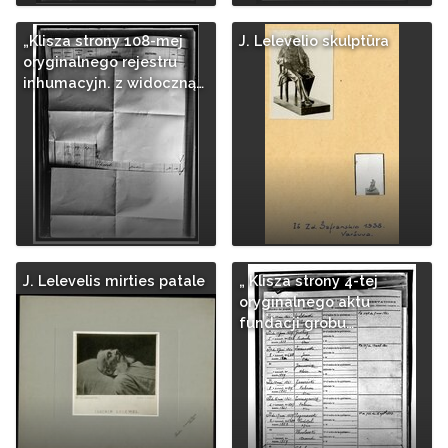
„Klisza strony 108-mej
J. Lelevelio skulptūra
oryginalnego rejestru
inhumacyjn. z widoczną…
J. Lelevelis mirties patale
„ Klisza strony 4-tej
oryginalnego aktu
fundacji grobu…