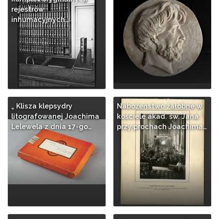
rejestrów
inhumacyjnych…
„ Klisza klepsydry
Nabożeństwo żałobne w
litografowanej Joachima
kościele akad. św. Jana
Lelewela z dnia 17-go…
przy prochach Joachima…