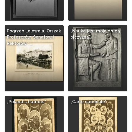
Pogrzeb Lelewela. Orszak
„Nauka jest moją drugą
Profesorów, Senatów i
ojczyżna"
Rektorów : …
„Poland's Patriots"
„Carte nationale"