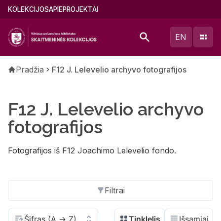
Pereiti
Main
KOLEKCIJOS
APIE
PROJEKTAI
į
menu
pagrindinį
(lithuanian)
EN
turinį
Kelias
Pradžia
F12 J. Lelevelio archyvo fotografijos
F12 J. Lelevelio archyvo
fotografijos
Fotografijos iš F12 Joachimo Lelevelio fondo.
Filtrai