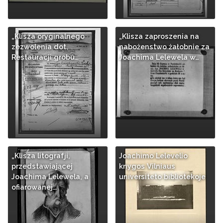
„Klisza oryginalnego
„Klisza zaproszenia na
zezwolenia dot.
nabożenstwo żałobnie za
Restauracji grobu…
Joachima Lelewela w…
„Klisza litografji,
Joachimo Lelevelio
przedstawiającej
knygos Vilniaus
Joachima Lelewela, a
universiteto bibliotekoje
ofiarowanej…