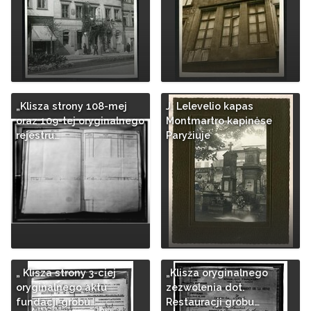
„Klisza strony 108-mej
J. Lelevelio kapas
oraz 109-tej oryginalnego
Montmartro kapinėse
rejestru…
Paryžiuje
„ Klisza strony 3-ciej
„Klisza oryginalnego
oryginalnego aktu
zezwolenia dot.
fundacji grobu…
Restauracji grobu…