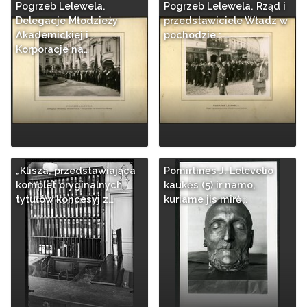
Pogrzeb Lelewela.
Pogrzeb Lelewela. Rząd i
Delegacje Młodzieży
przedstawiciele Władz w
Akademickiej i
pochodzie : …
Korporacje na…
„Klisza, przedstawiająca
Pomirtinės J. Lelevelio
komplet oryginalnych
kaukės (5) ir namo,
tytułów koncesyj z…
kuriame jis mirė…