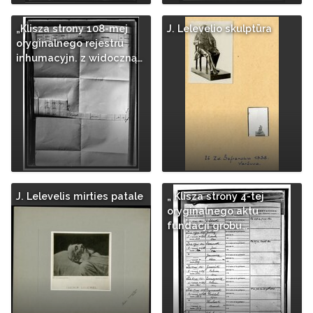
„Klisza strony 108-mej
J. Lelevelio skulptūra
oryginalnego rejestru
inhumacyjn. z widoczną…
J. Lelevelis mirties patale
„ Klisza strony 4-tej
oryginalnego aktu
fundacji grobu…