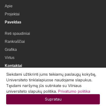
Apie
Projektai
Paveldas
Reti spaudiniai
Rankraščiai
Grafika
Virtus
Kontaktai
Siekdami užtikrinti jums teikiamų paslaugų kokybę,
VU Biblioteka
Universiteto tinklalapiuose naudojame slapukus.
Universiteto g. 3, LT-01122, Vilnius
Tęsdami naršymą jūs sutinkate su Vilniaus
universiteto slapukų politika.
Privatumo politika
El. paštas:
skaitmenines.kolekcijos@mb.vu.lt
Supratau