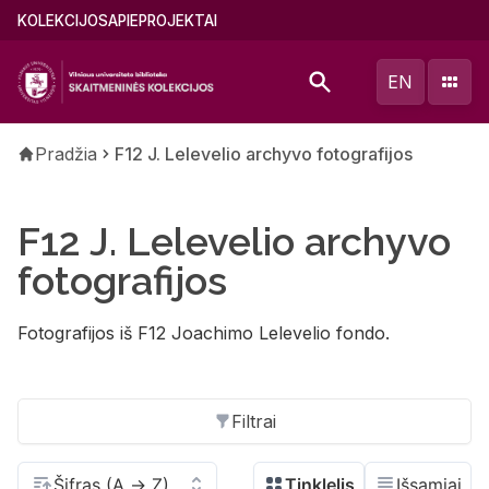
Pereiti
Main
KOLEKCIJOS
APIE
PROJEKTAI
į
menu
pagrindinį
(lithuanian)
EN
turinį
Kelias
Pradžia
F12 J. Lelevelio archyvo fotografijos
F12 J. Lelevelio archyvo
fotografijos
Fotografijos iš F12 Joachimo Lelevelio fondo.
Filtrai