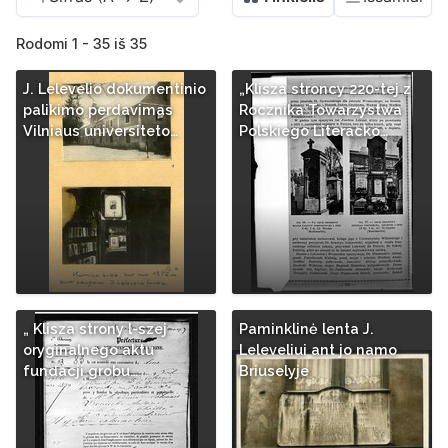
Rodomi 1 - 35 iš 35
J. Lelevelio dokumentinio
„Klisza stroncy 220-tej z
palikimo perdavimas
Rocznika Towarzystwa
Vilniaus universiteto…
Polskiego Literacko…
„ Klisza strony l-szej
Paminklinė lenta J.
oryginalnego aktu
Leleveliui ant jo namo
fundacji grobu…
Briuselyje