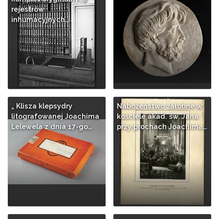
rejestrów
inhumacyjnych…
„ Klisza klepsydry
Nabożeństwo żałobne w
litografowanej Joachima
kościele akad. św. Jana
Lelewela z dnia 17-go…
przy prochach Joachima…