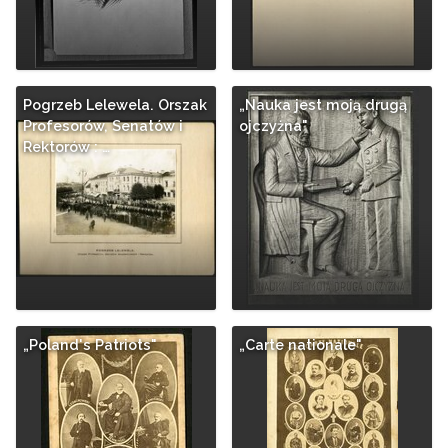
Pogrzeb Lelewela. Orszak
„Nauka jest moją drugą
Profesorów, Senatów i
ojczyżna"
Rektorów : …
„Poland's Patriots"
„Carte nationale"