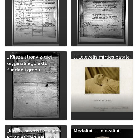
„ Klisza strony 2-giej
J. Lelevelis mirties patale
oryginalnego aktu
fundacji grobu…
„Klisza, przedstawiająca
Medaliai J. Leleveliui
komplet oryginalnych