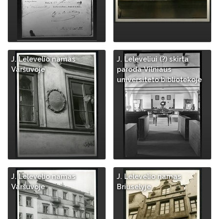
J. Lelevelio namas
J. Leleveliui (?) skirta
Varšuvoje
paroda Vilniaus
universiteto bibliotekoje
J. Lelevelio namas
J. Lelevelio namas
Varšuvoje
Briuselyje