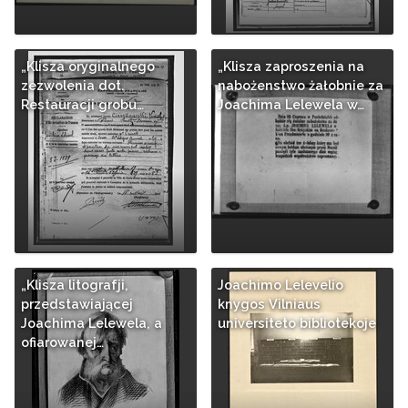
„Klisza oryginalnego
„Klisza zaproszenia na
zezwolenia dot.
nabożenstwo żałobnie za
Restauracji grobu…
Joachima Lelewela w…
„Klisza litografji,
Joachimo Lelevelio
przedstawiającej
knygos Vilniaus
Joachima Lelewela, a
universiteto bibliotekoje
ofiarowanej…