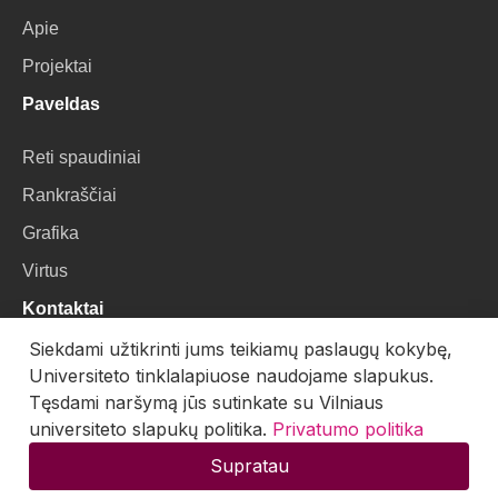
Apie
Projektai
Paveldas
Reti spaudiniai
Rankraščiai
Grafika
Virtus
Kontaktai
Siekdami užtikrinti jums teikiamų paslaugų kokybę,
VU Biblioteka
Universiteto tinklalapiuose naudojame slapukus.
Universiteto g. 3, LT-01122, Vilnius
Tęsdami naršymą jūs sutinkate su Vilniaus
universiteto slapukų politika.
Privatumo politika
El. paštas:
skaitmenines.kolekcijos@mb.vu.lt
Supratau