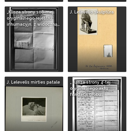
„Klisza strony 108-mej
J. Lelevelio skulptūra
oryginalnego rejestru
inhumacyjn. z widoczną…
J. Lelevelis mirties patale
„ Klisza strony 4-tej
oryginalnego aktu
fundacji grobu…