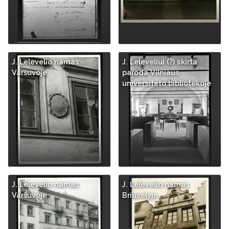
J. Lelevelio namas
J. Leleveliui (?) skirta
Varšuvoje
paroda Vilniaus
universiteto bibliotekoje
J. Lelevelio namas
J. Lelevelio namas
Varšuvoje
Briuselyje