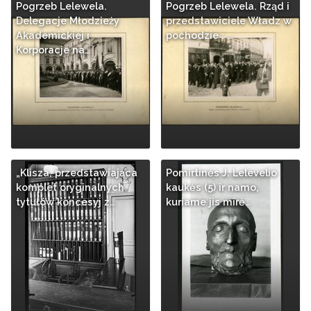
Pogrzeb Lelewela.
Pogrzeb Lelewela. Rząd i
Delegacje Młodzieży
przedstawiciele Władz w
Akademickiej i
pochodzie : …
Korporacje na…
„Klisza, przedstawiająca
Pomirtinės J. Lelevelio
komplet oryginalnych
kaukės (5) ir namo,
tytułów koncesyj z…
kuriame jis mirė…