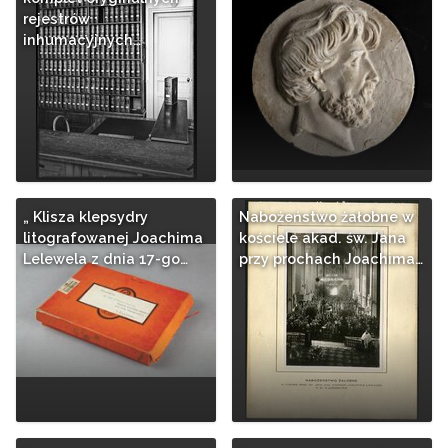
rejestrów
inhumacyjnych…
„ Klisza klepsydry
Nabożeństwo żałobne w
litografowanej Joachima
kościele akad. św. Jana
Lelewela z dnia 17-go…
przy prochach Joachima…