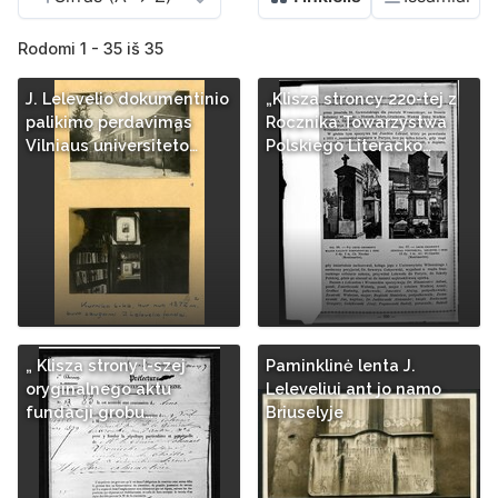
Rodomi 1 - 35 iš 35
J. Lelevelio dokumentinio
„Klisza stroncy 220-tej z
palikimo perdavimas
Rocznika Towarzystwa
Vilniaus universiteto…
Polskiego Literacko…
„ Klisza strony l-szej
Paminklinė lenta J.
oryginalnego aktu
Leleveliui ant jo namo
fundacji grobu…
Briuselyje