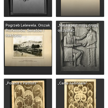
Pogrzeb Lelewela. Orszak
„Nauka jest moją drugą
Profesorów, Senatów i
ojczyżna"
Rektorów : …
„Poland's Patriots"
„Carte nationale"