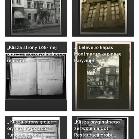
„Klisza strony 108-mej
J. Lelevelio kapas
oraz 109-tej oryginalnego
Montmartro kapinėse
rejestru…
Paryžiuje
„ Klisza strony 3-ciej
„Klisza oryginalnego
oryginalnego aktu
zezwolenia dot.
fundacji grobu…
Restauracji grobu…