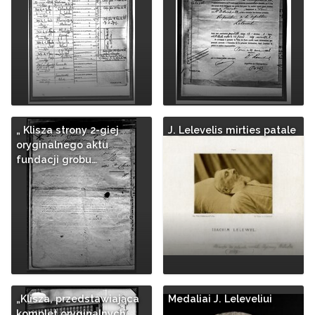
„ Klisza strony 2-giej
J. Lelevelis mirties patale
oryginalnego aktu
fundacji grobu…
„Klisza, przedstawiająca
Medaliai J. Leleveliui
komplet oryginalnych