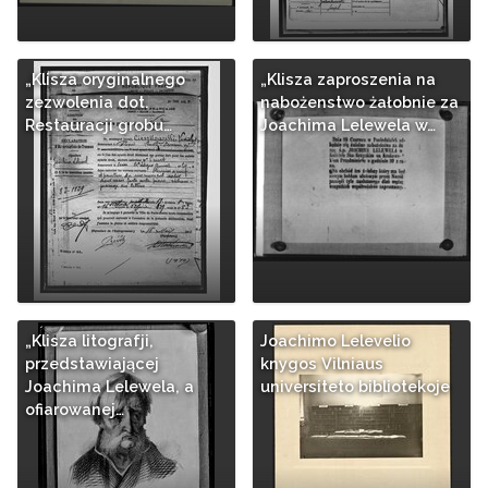
„Klisza oryginalnego
„Klisza zaproszenia na
zezwolenia dot.
nabożenstwo żałobnie za
Restauracji grobu…
Joachima Lelewela w…
„Klisza litografji,
Joachimo Lelevelio
przedstawiającej
knygos Vilniaus
Joachima Lelewela, a
universiteto bibliotekoje
ofiarowanej…