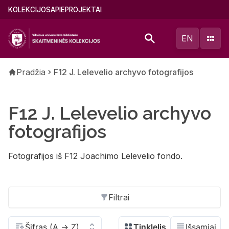
Pereiti
Main
KOLEKCIJOS
APIE
PROJEKTAI
į
menu
pagrindinį
(lithuanian)
EN
turinį
Kelias
Pradžia
F12 J. Lelevelio archyvo fotografijos
F12 J. Lelevelio archyvo
fotografijos
Fotografijos iš F12 Joachimo Lelevelio fondo.
Filtrai