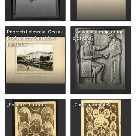
Pogrzeb Lelewela. Orszak
„Nauka jest moją drugą
Profesorów, Senatów i
ojczyżna"
Rektorów : …
„Poland's Patriots"
„Carte nationale"