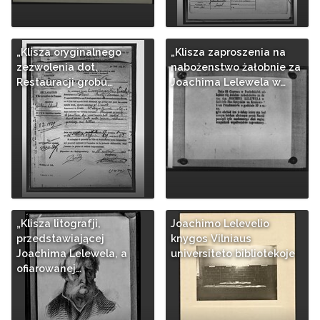
„Klisza oryginalnego
„Klisza zaproszenia na
zezwolenia dot.
nabożenstwo żałobnie za
Restauracji grobu…
Joachima Lelewela w…
„Klisza litografji,
Joachimo Lelevelio
przedstawiającej
knygos Vilniaus
Joachima Lelewela, a
universiteto bibliotekoje
ofiarowanej…