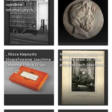
rejestrów
inhumacyjnych…
„ Klisza klepsydry
Nabożeństwo żałobne w
litografowanej Joachima
kościele akad. św. Jana
Lelewela z dnia 17-go…
przy prochach Joachima…