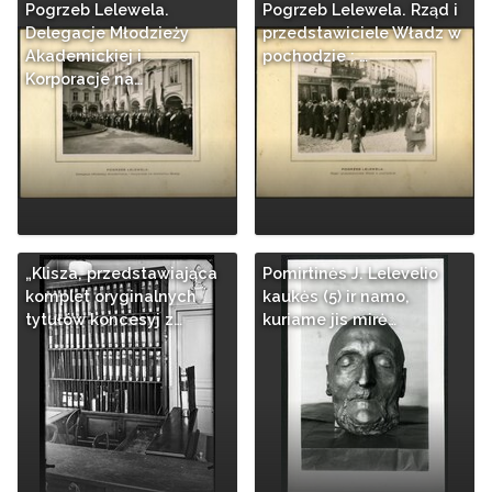
Pogrzeb Lelewela.
Pogrzeb Lelewela. Rząd i
Delegacje Młodzieży
przedstawiciele Władz w
Akademickiej i
pochodzie : …
Korporacje na…
„Klisza, przedstawiająca
Pomirtinės J. Lelevelio
komplet oryginalnych
kaukės (5) ir namo,
tytułów koncesyj z…
kuriame jis mirė…