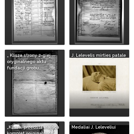
„ Klisza strony 2-giej
J. Lelevelis mirties patale
oryginalnego aktu
fundacji grobu…
„Klisza, przedstawiająca
Medaliai J. Leleveliui
komplet oryginalnych