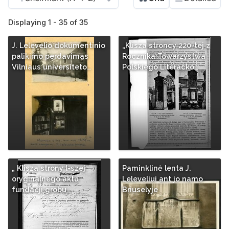
Displaying 1 - 35 of 35
J. Lelevelio dokumentinio
„Klisza stroncy 220-tej z
palikimo perdavimas
Rocznika Towarzystwa
Vilniaus universiteto…
Polskiego Literacko…
„ Klisza strony l-szej
Paminklinė lenta J.
oryginalnego aktu
Leleveliui ant jo namo
fundacji grobu…
Briuselyje