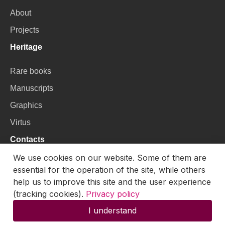
About
Projects
Heritage
Rare books
Manuscripts
Graphics
Virtus
Contacts
We use cookies on our website. Some of them are
VU Library
essential for the operation of the site, while others
Universiteto g. 3, LT-01122, Vilnius
help us to improve this site and the user experience
(tracking cookies).
Privacy policy
Email:
skaitmenines.kolekcijos@mb.vu.lt
I understand