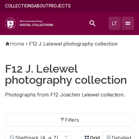
Skip
Main
COLLECTIONS
ABOUT
PROJECTS
to
menu
main
(english)
LT
content
Breadcrumb
Home
F12 J. Lelewel photography collection
F12 J. Lelewel
photography collection
Photographs from F12 Joachim Lelewel collection.
Filters