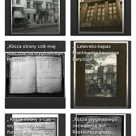
„Klisza strony 108-mej
J. Lelevelio kapas
oraz 109-tej oryginalnego
Montmartro kapinėse
rejestru…
Paryžiuje
„ Klisza strony 3-ciej
„Klisza oryginalnego
oryginalnego aktu
zezwolenia dot.
fundacji grobu…
Restauracji grobu…