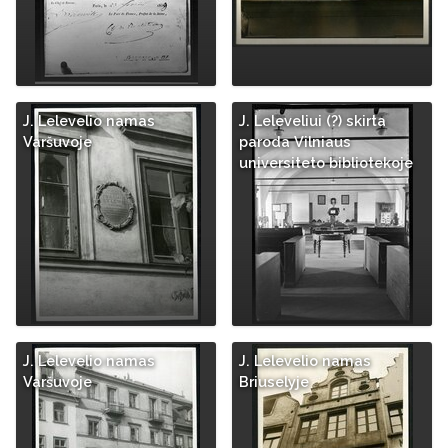
J. Lelevelio namas
J. Leleveliui (?) skirta
Varšuvoje
paroda Vilniaus
universiteto bibliotekoje
J. Lelevelio namas
J. Lelevelio namas
Varšuvoje
Briuselyje