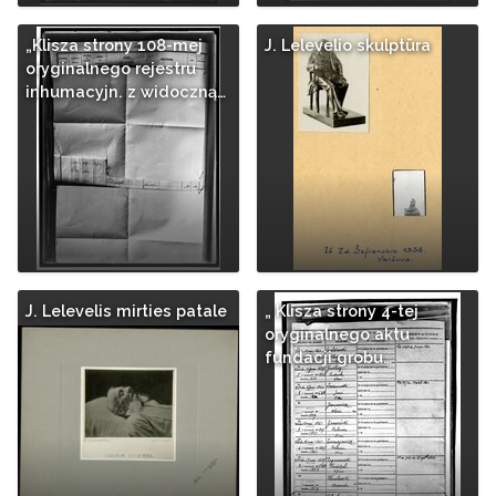
„Klisza strony 108-mej
J. Lelevelio skulptūra
oryginalnego rejestru
inhumacyjn. z widoczną…
J. Lelevelis mirties patale
„ Klisza strony 4-tej
oryginalnego aktu
fundacji grobu…