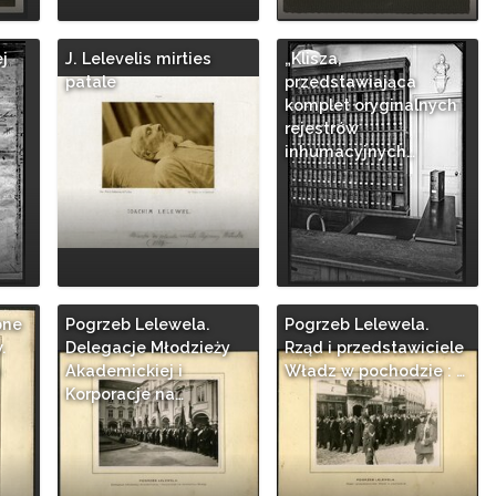
ej
J. Lelevelis mirties
„Klisza,
patale
przedstawiająca
komplet oryginalnych
rejestrów
inhumacyjnych…
bne
Pogrzeb Lelewela.
Pogrzeb Lelewela.
.
Delegacje Młodzieży
Rząd i przedstawiciele
h
Akademickiej i
Władz w pochodzie : …
Korporacje na…