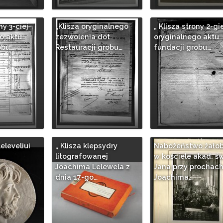
ny 3-ciej
„Klisza oryginalnego
„ Klisza strony 2-gi
o aktu
zezwolenia dot.
oryginalnego aktu
obu…
Restauracji grobu…
fundacji grobu…
Leleveliui
„ Klisza klepsydry
Nabożeństwo żało
litografowanej
w kościele akad. św
Joachima Lelewela z
Jana przy prochac
dnia 17-go…
Joachima…