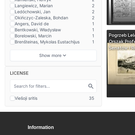
Pogrzeb Lel
Orszak Prof
Senatów i R
LICENSE
Information