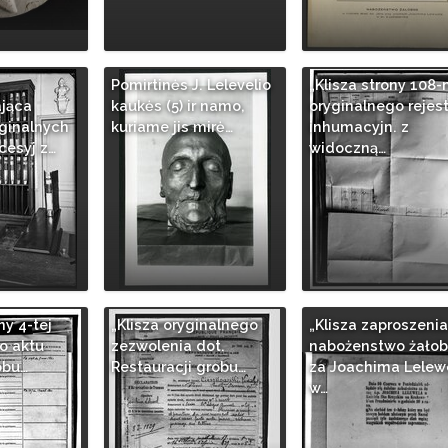
Pomirtinės J. Lelevelio
„Klisza strony 108-
ająca
kaukės (5) ir namo,
oryginalnego rejes
ginalnych
kuriame jis mirė…
inhumacyjn. z
cesyj z…
widoczną…
ny 4-tej
„Klisza oryginalnego
„Klisza zaproszenia
o aktu
zezwolenia dot.
nabożenstwo żałob
obu…
Restauracji grobu…
za Joachima Lelew
w…