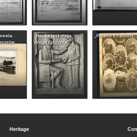
ewela.
„Nauka jest moją
„Poland's Patriots"
esorów,
drugą ojczyżna"
ektorów : …
Heritage
Con