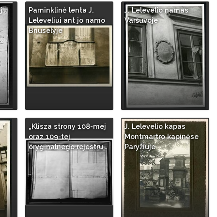
j
Paminklinė lenta J.
J. Lelevelio namas
Leleveliui ant jo namo
Varšuvoje
Briuselyje
„Klisza strony 108-mej
J. Lelevelio kapas
oraz 109-tej
Montmartro kapinėse
oryginalnego rejestru…
Paryžiuje