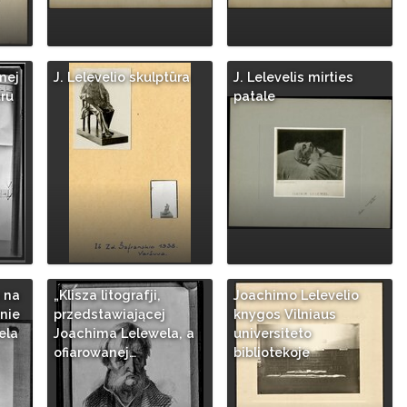
mej
J. Lelevelio skulptūra
J. Lelevelis mirties
tru
patale
 na
„Klisza litografji,
Joachimo Lelevelio
nie
przedstawiającej
knygos Vilniaus
ela
Joachima Lelewela, a
universiteto
ofiarowanej…
bibliotekoje