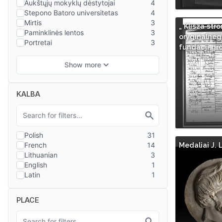
„ Klisza stro
oryginalneg
fundacji gr
KALBA
Medaliai J. 
PLACE