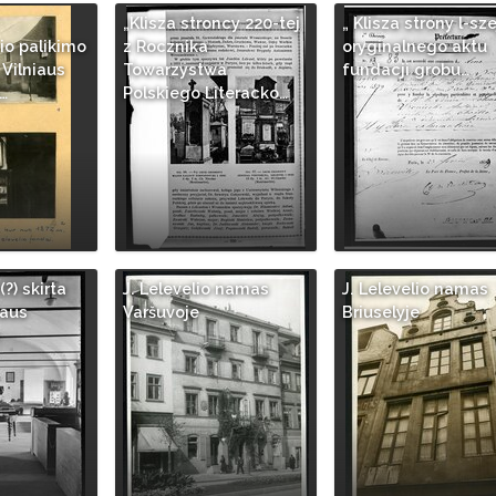
„Klisza stroncy 220-tej
„ Klisza strony l-sze
o palikimo
z Rocznika
oryginalnego aktu
Vilniaus
Towarzystwa
fundacji grobu…
…
Polskiego Literacko…
(?) skirta
J. Lelevelio namas
J. Lelevelio namas
iaus
Varšuvoje
Briuselyje