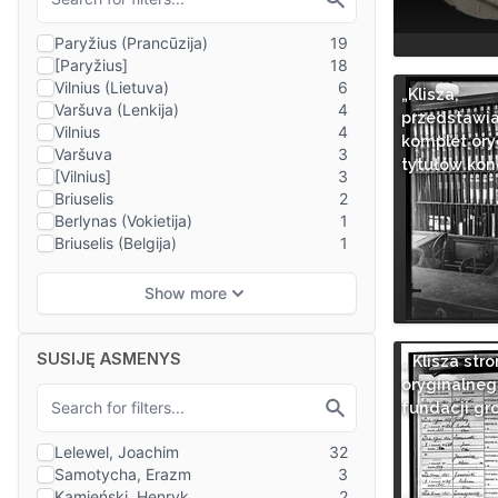
„Klisza,
przedstawi
komplet ory
tytułów kon
SUSIJĘ ASMENYS
„ Klisza stro
oryginalneg
fundacji gr