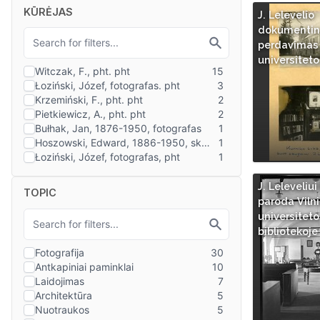
KŪRĖJAS
J. Lelevelio
dokumentini
perdavimas 
universiteto
J. Leleveliui 
TOPIC
paroda Viln
universiteto
bibliotekoje