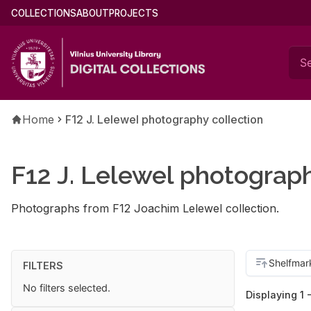
Skip
Main
COLLECTIONS
ABOUT
PROJECTS
to
menu
main
(english)
content
Breadcrumb
Home
F12 J. Lelewel photography collection
F12 J. Lelewel photograph
Photographs from F12 Joachim Lelewel collection.
FILTERS
No filters selected.
Displaying 1 