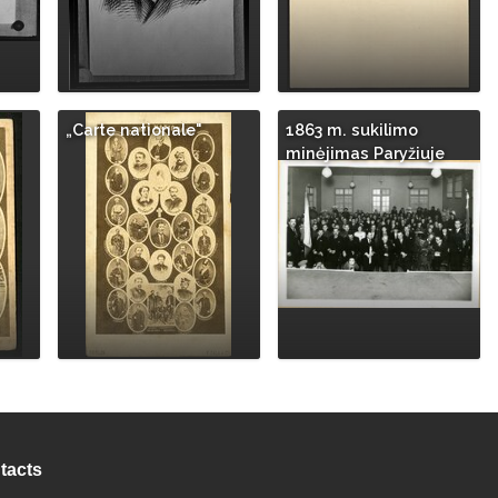
„Carte nationale"
1863 m. sukilimo
minėjimas Paryžiuje
tacts