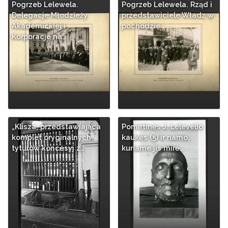
Pogrzeb Lelewela.
Pogrzeb Lelewela. Rząd i
Delegacje Młodzieży
przedstawiciele Władz w
Akademickiej i
pochodzie : …
Korporacje na…
„Klisza, przedstawiająca
Pomirtinės J. Lelevelio
komplet oryginalnych
kaukės (5) ir namo,
tytułów koncesyj z…
kuriame jis mirė…