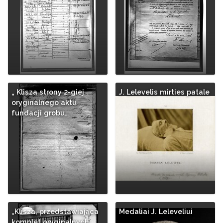
„ Klisza strony 2-giej
J. Lelevelis mirties patale
oryginalnego aktu
fundacji grobu…
„Klisza, przedstawiająca
Medaliai J. Leleveliui
komplet oryginalnych