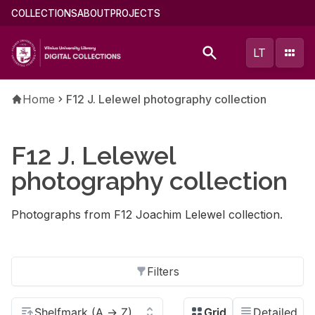
Skip
Main
COLLECTIONS
ABOUT
PROJECTS
to
menu
main
(english)
LT
content
Breadcrumb
Home
F12 J. Lelewel photography collection
F12 J. Lelewel
photography collection
Photographs from F12 Joachim Lelewel collection.
Filters