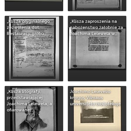
„Klisza oryginalnego
„Klisza zaproszenia na
zezwolenia dot.
nabożenstwo żałobnie za
Restauracji grobu…
Joachima Lelewela w…
„Klisza litografji,
Joachimo Lelevelio
przedstawiającej
knygos Vilniaus
Joachima Lelewela, a
universiteto bibliotekoje
ofiarowanej…