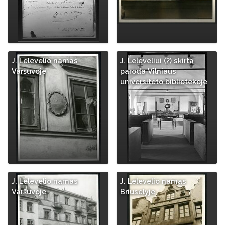
J. Lelevelio namas
J. Leleveliui (?) skirta
Varšuvoje
paroda Vilniaus
universiteto bibliotekoje
J. Lelevelio namas
J. Lelevelio namas
Varšuvoje
Briuselyje