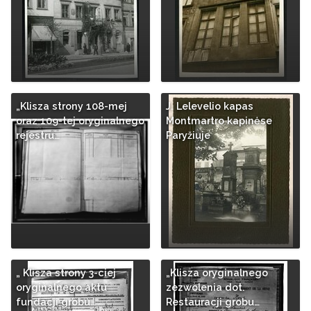
„Klisza strony 108-mej
J. Lelevelio kapas
oraz 109-tej oryginalnego
Montmartro kapinėse
rejestru…
Paryžiuje
„ Klisza strony 3-ciej
„Klisza oryginalnego
oryginalnego aktu
zezwolenia dot.
fundacji grobu…
Restauracji grobu…