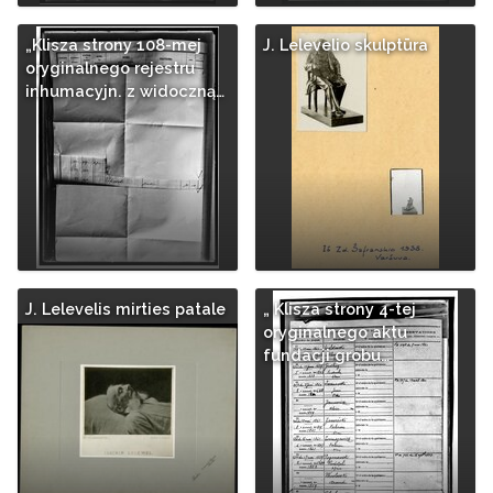
„Klisza strony 108-mej
J. Lelevelio skulptūra
oryginalnego rejestru
inhumacyjn. z widoczną…
J. Lelevelis mirties patale
„ Klisza strony 4-tej
oryginalnego aktu
fundacji grobu…