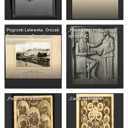
Pogrzeb Lelewela. Orszak
„Nauka jest moją drugą
Profesorów, Senatów i
ojczyżna"
Rektorów : …
„Poland's Patriots"
„Carte nationale"