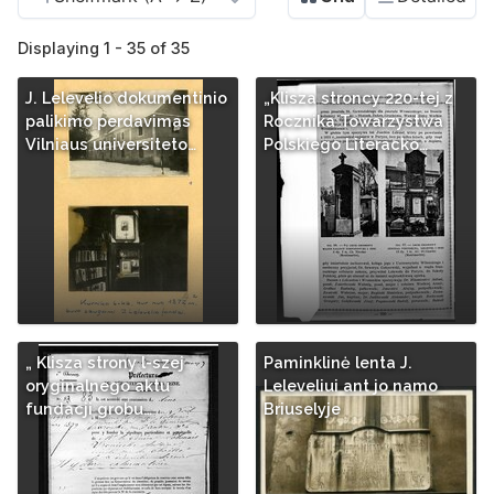
Displaying 1 - 35 of 35
J. Lelevelio dokumentinio
„Klisza stroncy 220-tej z
palikimo perdavimas
Rocznika Towarzystwa
Vilniaus universiteto…
Polskiego Literacko…
„ Klisza strony l-szej
Paminklinė lenta J.
oryginalnego aktu
Leleveliui ant jo namo
fundacji grobu…
Briuselyje