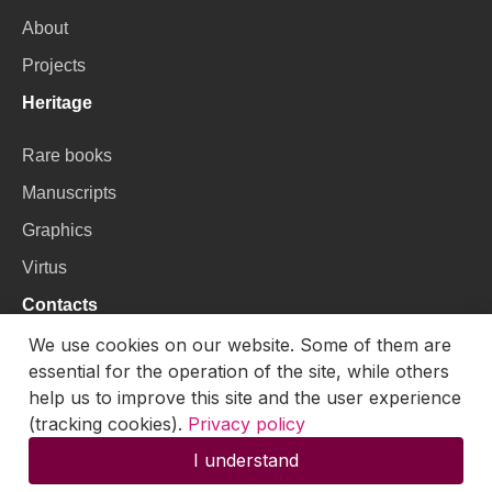
About
Projects
Heritage
Rare books
Manuscripts
Graphics
Virtus
Contacts
We use cookies on our website. Some of them are
VU Library
essential for the operation of the site, while others
Universiteto g. 3, LT-01122, Vilnius
help us to improve this site and the user experience
(tracking cookies).
Privacy policy
Email:
skaitmenines.kolekcijos@mb.vu.lt
I understand