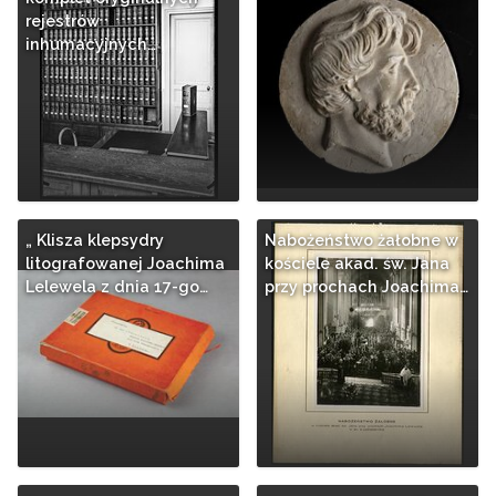
rejestrów
inhumacyjnych…
„ Klisza klepsydry
Nabożeństwo żałobne w
litografowanej Joachima
kościele akad. św. Jana
Lelewela z dnia 17-go…
przy prochach Joachima…