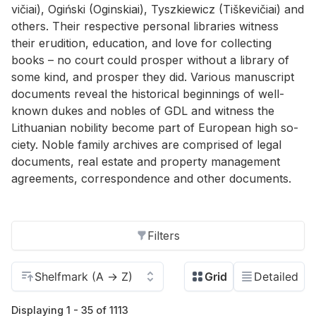
vičiai), Ogiński (Ogin­skiai), Tyszkiewicz (Tiške­vičiai) and
oth­ers. Their re­spec­tive per­sonal li­braries wit­ness
their eru­di­tion, ed­u­ca­tion, and love for col­lect­ing
books – no court could pros­per with­out a li­brary of
some kind, and pros­per they did. Var­i­ous man­u­script
doc­u­ments re­veal the his­tor­i­cal be­gin­nings of well-
known dukes and no­bles of GDL and wit­ness the
Lithuan­ian no­bil­ity be­come part of Eu­ro­pean high so­
ci­ety. No­ble fam­ily archives are com­prised of le­gal
doc­u­ments, real es­tate and prop­erty man­age­ment
agree­ments, cor­re­spon­dence and other doc­u­ments.
Filters
Displaying 1 - 35 of 1113