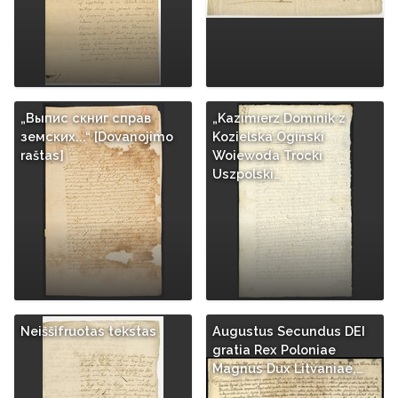
„Выпис скниг справ
„Kazimierz Dominik z
земских...“ [Dovanojimo
Kozielska Ogiński
raštas]
Woiewoda Trocki
Uszpolski…
Neiššifruotas tekstas
Augustus Secundus DEI
gratia Rex Poloniae
Magnus Dux Litvaniae,…