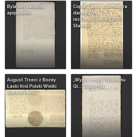
Byla dėl valdinio
Copia Zapisu od Mularza
apiplėšimo
danego na
rezstawrowanie zBoru
Starego
August Trzeci z Bozey
„Wypis z xiąg Trybunału
Łaski Krol Polski Wielki
Gł...“ [Sutartis]
Xiąze Litewski