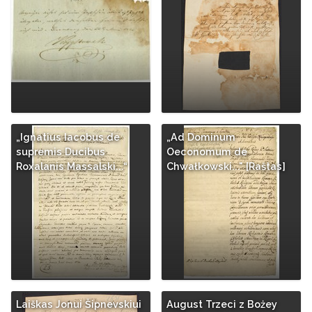
„Ignatius Iacobus de
„Ad Dominum
supremis Ducibus
Oeconomum de
Roxalanis Massalski...“
Chwałkowski..." [Raštas]
Laiškas Jonui Šipnevskiui
August Trzeci z Bożey