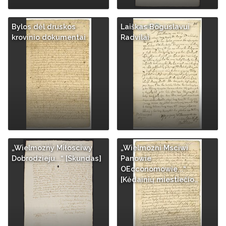
Bylos dėl druskos
Laiškas Boguslavui
krovinio dokumentai
Radvilai
„Wielmozny Miłosciwy
„Wielmozni Msciwi
Dobrodzieju...“ [Skundas]
Panowie
OEcconomowie...“
[Kėdainių miestiečio…