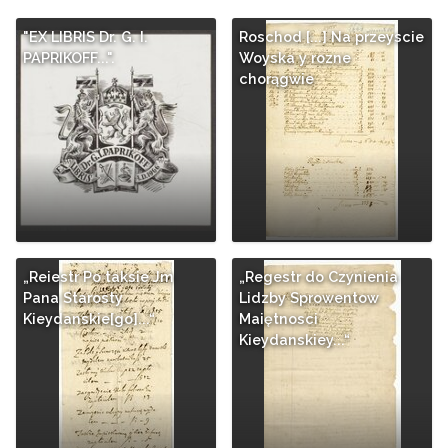
"EX LIBRIS Dr. G. I.
Roschod [...] Na przeyscie
PAPRIKOFF...".
Woyska y rozne
chorągwie
„Reiestr Po taksie Jm
„Regestr do Czynienia
Pana Starosty
Lidzby Sprowentow
Kieydanskie[go]...“
Maiętnosci
Kieydanskiey...“