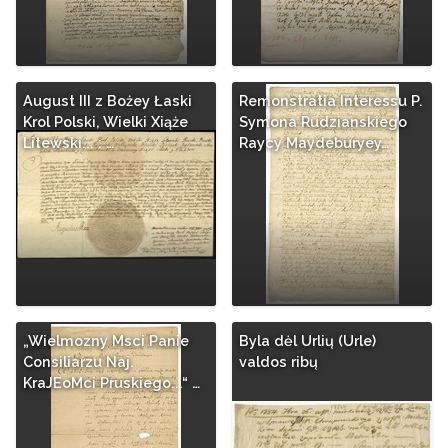
August III z Bożey Łaski
Remonstratia Interessu P.
Krol Polski, Wielki Xiąże
Symona Rudzianskiego
Litewski... : …
Raycy Maydeburyey…
„Wielmozny Msci Panie
Byla dėl Urlių (Urle)
Consiliarzu Naj.
valdos ribų
KraJEoMci Pruskiego...“ …