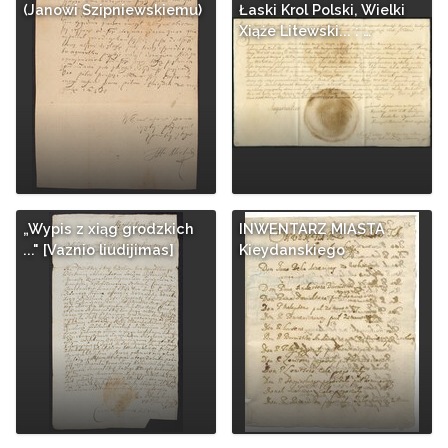
(Janowi Szipniewskiemu)
Łaski Krol Polski, Wielki
Xiąże Litewski... : …
„Wypis z xiąg grodzkich
INWENTARZ MIASTA
..." [Vaznio liudijimas]
Kieydanskiego