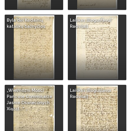
Byla dėl Kėdainių
Laiškas [Boguslavui
katalikų bažnyčios
Radvilai]
„Wielmozni Mosci
Laiškas [Boguslavui
Panowie Commisarze
Radvilai]
Jasnie Oswieconych
Xiąząt...“ …