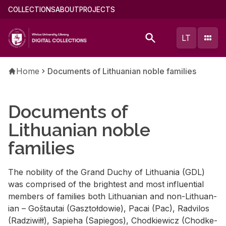
Skip
Main
COLLECTIONS
ABOUT
PROJECTS
to
menu
main
(english)
LT
content
Breadcrumb
Home
Documents of Lithuanian noble families
Documents of
Lithuanian noble
families
The no­bil­ity of the Grand Duchy of Lithua­nia (GDL)
was com­prised of the bright­est and most in­flu­en­tial
mem­bers of fam­i­lies both Lithuan­ian and non-Lithuan­
ian – Goš­tau­tai (Gasz­toł­dowie), Pacai (Pac), Radvi­los
(Radzi­wiłł), Sapieha (Sapie­gos), Chod­kiewicz (Chod­ke­