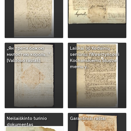
„Ян трети божою
Laiškai (5) Kėdainių
милостию король..."
seniūnui (Wawrzyncowi
[Valdovo raštas]
Kochanskiemu Słudze
memu y…
Neišaiškinto turinio
Garantiniai raštai
dokumentas