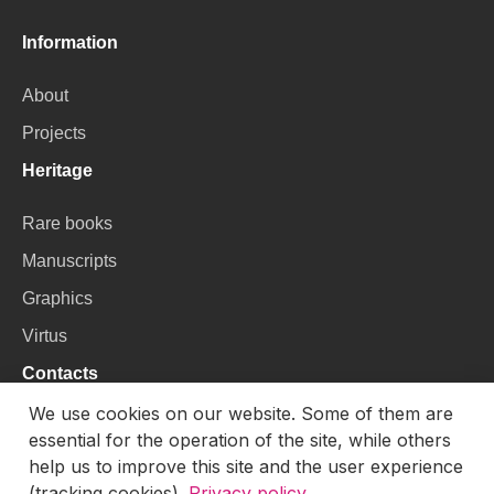
Information
About
Projects
Heritage
Rare books
Manuscripts
Graphics
Virtus
Contacts
We use cookies on our website. Some of them are
VU Library
essential for the operation of the site, while others
Universiteto g. 3, LT-01122, Vilnius
help us to improve this site and the user experience
(tracking cookies).
Privacy policy