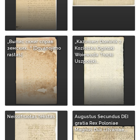
„Выпис скниг справ
„Kazimierz Dominik z
земских...“ [Dovanojimo
Kozielska Ogiński
raštas]
Woiewoda Trocki
Uszpolski…
Neiššifruotas tekstas
Augustus Secundus DEI
gratia Rex Poloniae
Magnus Dux Litvaniae,…