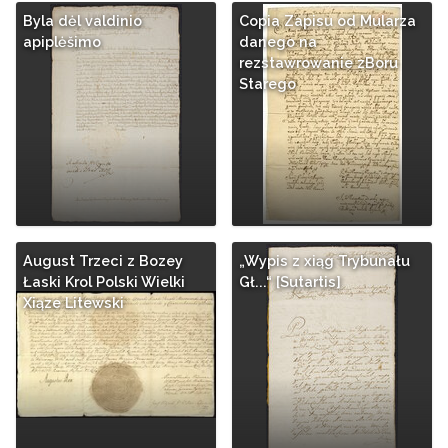
Byla dėl valdinio
Copia Zapisu od Mularza
apiplėšimo
danego na
rezstawrowanie zBoru
Starego
August Trzeci z Bozey
„Wypis z xiąg Trybunału
Łaski Krol Polski Wielki
Gł...“ [Sutartis]
Xiąze Litewski