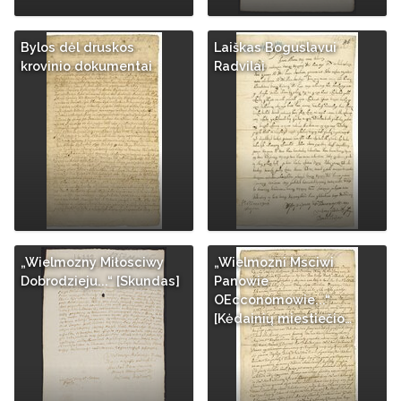
Bylos dėl druskos
Laiškas Boguslavui
krovinio dokumentai
Radvilai
„Wielmozny Miłosciwy
„Wielmozni Msciwi
Dobrodzieju...“ [Skundas]
Panowie
OEcconomowie...“
[Kėdainių miestiečio…