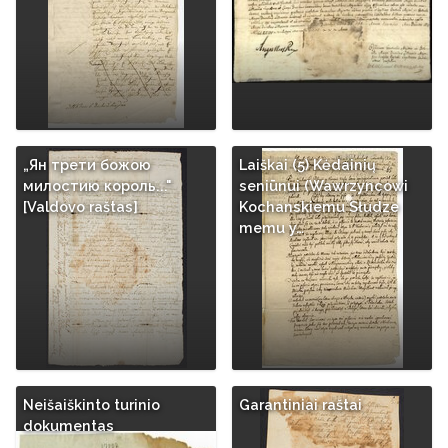
„Ян трети божою
Laiškai (5) Kėdainių
милостию король..."
seniūnui (Wawrzyncowi
[Valdovo raštas]
Kochanskiemu Słudze
memu y…
Neišaiškinto turinio
Garantiniai raštai
dokumentas