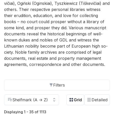
vičiai), Ogiński (Ogin­skiai), Tyszkiewicz (Tiške­vičiai) and
oth­ers. Their re­spec­tive per­sonal li­braries wit­ness
their eru­di­tion, ed­u­ca­tion, and love for col­lect­ing
books – no court could pros­per with­out a li­brary of
some kind, and pros­per they did. Var­i­ous man­u­script
doc­u­ments re­veal the his­tor­i­cal be­gin­nings of well-
known dukes and no­bles of GDL and wit­ness the
Lithuan­ian no­bil­ity be­come part of Eu­ro­pean high so­
ci­ety. No­ble fam­ily archives are com­prised of le­gal
doc­u­ments, real es­tate and prop­erty man­age­ment
agree­ments, cor­re­spon­dence and other doc­u­ments.
Filters
Displaying 1 - 35 of 1113