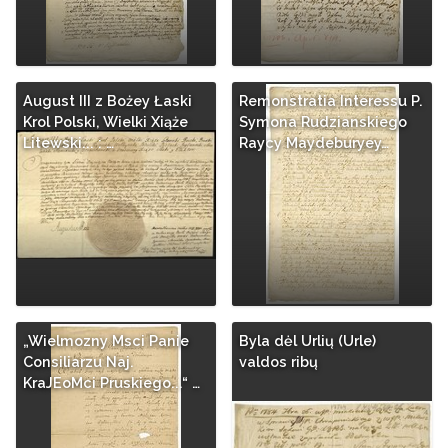
August III z Bożey Łaski
Remonstratia Interessu P.
Krol Polski, Wielki Xiąże
Symona Rudzianskiego
Litewski... : …
Raycy Maydeburyey…
„Wielmozny Msci Panie
Byla dėl Urlių (Urle)
Consiliarzu Naj.
valdos ribų
KraJEoMci Pruskiego...“ …