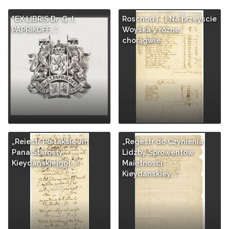
"EX LIBRIS Dr. G. I.
Roschod [...] Na przeyscie
PAPRIKOFF...".
Woyska y rozne
chorągwie
„Reiestr Po taksie Jm
„Regestr do Czynienia
Pana Starosty
Lidzby Sprowentow
Kieydanskie[go]...“
Maiętnosci
Kieydanskiey...“