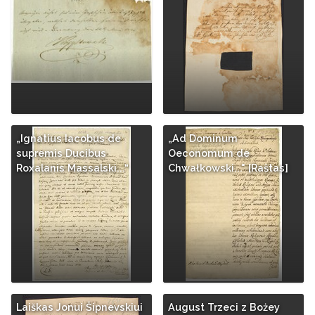
„Ignatius Iacobus de
„Ad Dominum
supremis Ducibus
Oeconomum de
Roxalanis Massalski...“
Chwałkowski..." [Raštas]
Laiškas Jonui Šipnevskiui
August Trzeci z Bożey