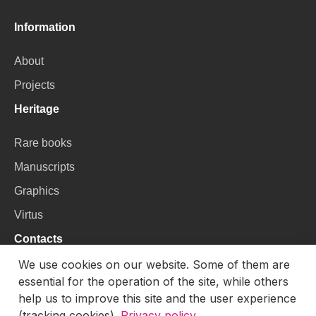
Information
About
Projects
Heritage
Rare books
Manuscripts
Graphics
Virtus
Contacts
We use cookies on our website. Some of them are
VU Library
essential for the operation of the site, while others
Universiteto g. 3, LT-01122, Vilnius
help us to improve this site and the user experience
(tracking cookies).
Privacy policy