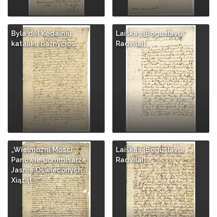
Byla dėl Kėdainių
Laiškas [Boguslavui
katalikų bažnyčios
Radvilai]
„Wielmozni Mosci
Laiškas [Boguslavui
Panowie Commisarze
Radvilai]
Jasnie Oswieconych
Xiąząt...“ …