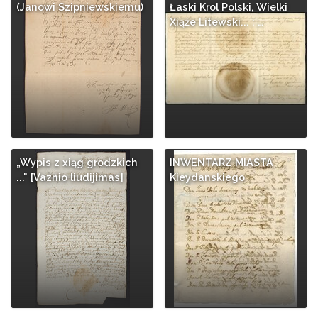
(Janowi Szipniewskiemu)
Łaski Krol Polski, Wielki
Xiąże Litewski... : …
„Wypis z xiąg grodzkich
INWENTARZ MIASTA
..." [Vaznio liudijimas]
Kieydanskiego