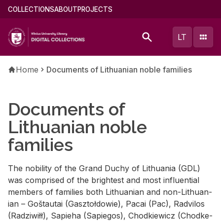
Skip
Main
COLLECTIONS
ABOUT
PROJECTS
to
menu
main
(english)
LT
content
Breadcrumb
Home
Documents of Lithuanian noble families
Documents of
Lithuanian noble
families
The no­bil­ity of the Grand Duchy of Lithua­nia (GDL)
was com­prised of the bright­est and most in­flu­en­tial
mem­bers of fam­i­lies both Lithuan­ian and non-Lithuan­
ian – Goš­tau­tai (Gasz­toł­dowie), Pacai (Pac), Radvi­los
(Radzi­wiłł), Sapieha (Sapie­gos), Chod­kiewicz (Chod­ke­