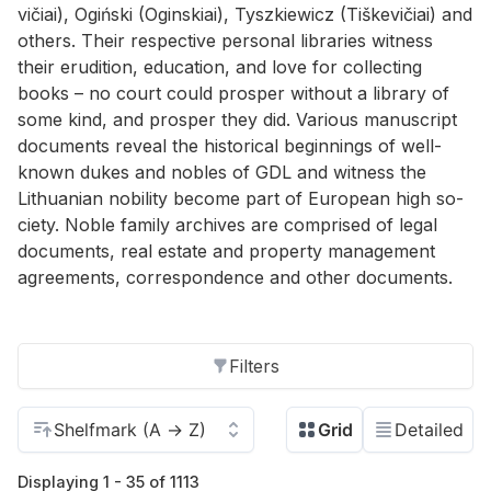
vičiai), Ogiński (Ogin­skiai), Tyszkiewicz (Tiške­vičiai) and
oth­ers. Their re­spec­tive per­sonal li­braries wit­ness
their eru­di­tion, ed­u­ca­tion, and love for col­lect­ing
books – no court could pros­per with­out a li­brary of
some kind, and pros­per they did. Var­i­ous man­u­script
doc­u­ments re­veal the his­tor­i­cal be­gin­nings of well-
known dukes and no­bles of GDL and wit­ness the
Lithuan­ian no­bil­ity be­come part of Eu­ro­pean high so­
ci­ety. No­ble fam­ily archives are com­prised of le­gal
doc­u­ments, real es­tate and prop­erty man­age­ment
agree­ments, cor­re­spon­dence and other doc­u­ments.
Filters
Displaying 1 - 35 of 1113