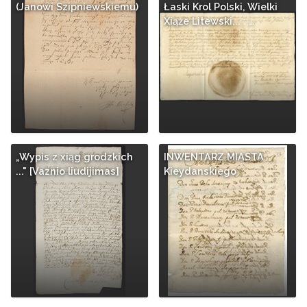
(Janowi Szipniewskiemu)
Łaski Krol Polski, Wielki
Xiąże Litewski... : …
„Wypis z xiąg grodzkich
INWENTARZ MIASTA
..." [Vaznio liudijimas]
Kieydanskiego