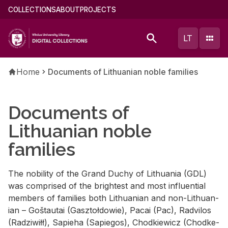
Skip
Main
COLLECTIONS
ABOUT
PROJECTS
to
menu
main
(english)
LT
content
Breadcrumb
Home
Documents of Lithuanian noble families
Documents of
Lithuanian noble
families
The no­bil­ity of the Grand Duchy of Lithua­nia (GDL)
was com­prised of the bright­est and most in­flu­en­tial
mem­bers of fam­i­lies both Lithuan­ian and non-Lithuan­
ian – Goš­tau­tai (Gasz­toł­dowie), Pacai (Pac), Radvi­los
(Radzi­wiłł), Sapieha (Sapie­gos), Chod­kiewicz (Chod­ke­