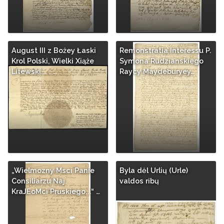
August III z Bożey Łaski
Remonstratia Interessu P.
Krol Polski, Wielki Xiąże
Symona Rudzianskiego
Litewski... : …
Raycy Maydeburyey…
„Wielmozny Msci Panie
Byla dėl Urlių (Urle)
Consiliarzu Naj.
valdos ribų
KraJEoMci Pruskiego...“ …