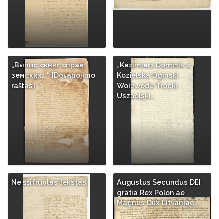
„Выпис скниг справ
„Kazimierz Dominik z
земских...“ [Dovanojimo
Kozielska Ogiński
raštas]
Woiewoda Trocki
Uszpolski…
Neiššifruotas tekstas
Augustus Secundus DEI
gratia Rex Poloniae
Magnus Dux Litvaniae,…