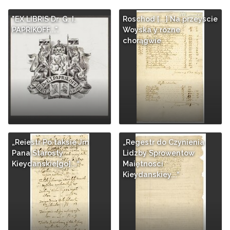
"EX LIBRIS Dr. G. I.
Roschod [...] Na przeyscie
PAPRIKOFF...".
Woyska y rozne
chorągwie
„Reiestr Po taksie Jm
„Regestr do Czynienia
Pana Starosty
Lidzby Sprowentow
Kieydanskie[go]...“
Maiętnosci
Kieydanskiey...“