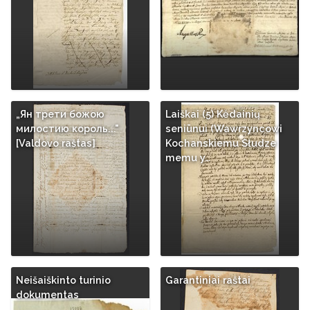
„Ян трети божою
Laiškai (5) Kėdainių
милостию король..."
seniūnui (Wawrzyncowi
[Valdovo raštas]
Kochanskiemu Słudze
memu y…
Neišaiškinto turinio
Garantiniai raštai
dokumentas