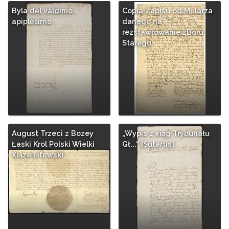
Byla dėl valdinio
Copia Zapisu od Mularza
apiplėšimo
danego na
rezstawrowanie zBoru
Starego
August Trzeci z Bozey
„Wypis z xiąg Trybunału
Łaski Krol Polski Wielki
Gł...“ [Sutartis]
Xiąze Litewski