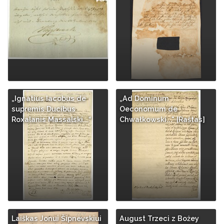
„Ignatius Iacobus de
„Ad Dominum
supremis Ducibus
Oeconomum de
Roxalanis Massalski...“
Chwałkowski..." [Raštas]
Laiškas Jonui Šipnevskiui
August Trzeci z Bożey