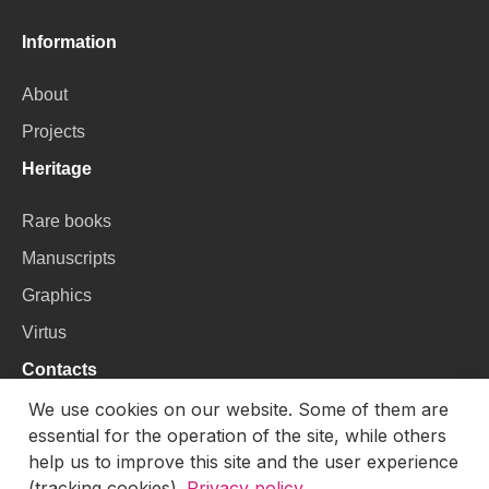
Information
About
Projects
Heritage
Rare books
Manuscripts
Graphics
Virtus
Contacts
We use cookies on our website. Some of them are
VU Library
essential for the operation of the site, while others
Universiteto g. 3, LT-01122, Vilnius
help us to improve this site and the user experience
(tracking cookies).
Privacy policy