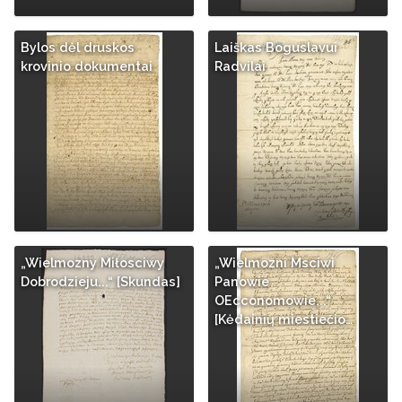
Bylos dėl druskos
Laiškas Boguslavui
krovinio dokumentai
Radvilai
„Wielmozny Miłosciwy
„Wielmozni Msciwi
Dobrodzieju...“ [Skundas]
Panowie
OEcconomowie...“
[Kėdainių miestiečio…