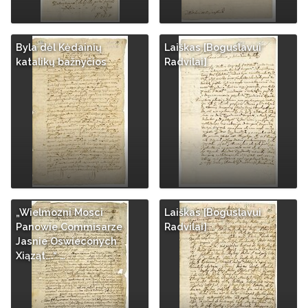
Byla dėl Kėdainių
Laiškas [Boguslavui
katalikų bažnyčios
Radvilai]
„Wielmozni Mosci
Laiškas [Boguslavui
Panowie Commisarze
Radvilai]
Jasnie Oswieconych
Xiąząt...“ …