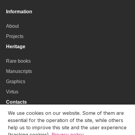
Information
About
Projects
Heritage
Rare books
Manuscripts
Graphics
Virtus
Contacts
We use cookies on our website. Some of them are
VU Library
essential for the operation of the site, while others
Universiteto g. 3, LT-01122, Vilnius
help us to improve this site and the user experience
(tracking cookies).
Privacy policy