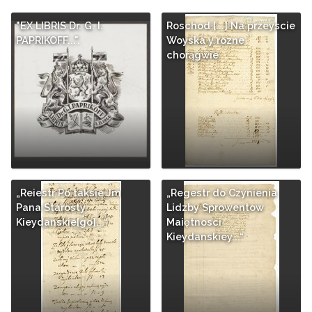
"EX LIBRIS Dr. G. I.
Roschod [...] Na przeyscie
PAPRIKOFF...".
Woyska y rozne
chorągwie
„Reiestr Po taksie Jm
„Regestr do Czynienia
Pana Starosty
Lidzby Sprowentow
Kieydanskie[go]...“
Maiętnosci
Kieydanskiey...“