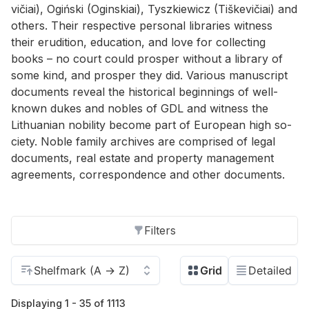
vičiai), Ogiński (Ogin­skiai), Tyszkiewicz (Tiške­vičiai) and
oth­ers. Their re­spec­tive per­sonal li­braries wit­ness
their eru­di­tion, ed­u­ca­tion, and love for col­lect­ing
books – no court could pros­per with­out a li­brary of
some kind, and pros­per they did. Var­i­ous man­u­script
doc­u­ments re­veal the his­tor­i­cal be­gin­nings of well-
known dukes and no­bles of GDL and wit­ness the
Lithuan­ian no­bil­ity be­come part of Eu­ro­pean high so­
ci­ety. No­ble fam­ily archives are com­prised of le­gal
doc­u­ments, real es­tate and prop­erty man­age­ment
agree­ments, cor­re­spon­dence and other doc­u­ments.
Filters
Displaying 1 - 35 of 1113