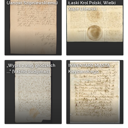
(Janowi Szipniewskiemu)
Łaski Krol Polski, Wielki
Xiąże Litewski... : …
„Wypis z xiąg grodzkich
INWENTARZ MIASTA
..." [Vaznio liudijimas]
Kieydanskiego