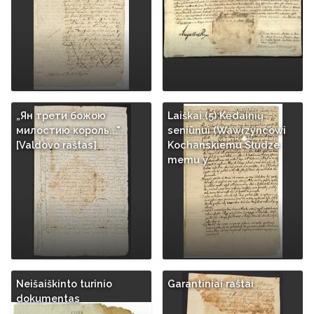
„Ян трети божою
Laiškai (5) Kėdainių
милостию король..."
seniūnui (Wawrzyncowi
[Valdovo raštas]
Kochanskiemu Słudze
memu y…
Neišaiškinto turinio
Garantiniai raštai
dokumentas