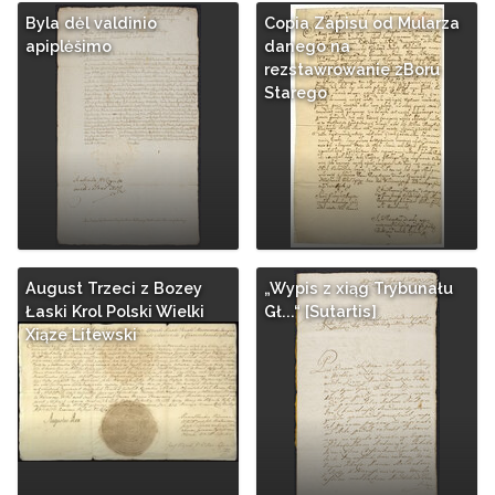
Byla dėl valdinio
Copia Zapisu od Mularza
apiplėšimo
danego na
rezstawrowanie zBoru
Starego
August Trzeci z Bozey
„Wypis z xiąg Trybunału
Łaski Krol Polski Wielki
Gł...“ [Sutartis]
Xiąze Litewski