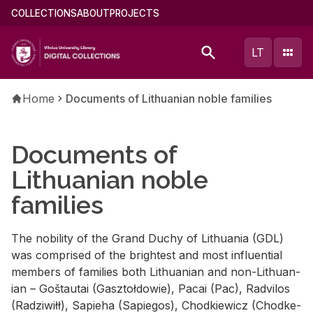
Skip
Main
COLLECTIONS
ABOUT
PROJECTS
to
menu
main
(english)
LT
content
Breadcrumb
Home
Documents of Lithuanian noble families
Documents of
Lithuanian noble
families
The no­bil­ity of the Grand Duchy of Lithua­nia (GDL)
was com­prised of the bright­est and most in­flu­en­tial
mem­bers of fam­i­lies both Lithuan­ian and non-Lithuan­
ian – Goš­tau­tai (Gasz­toł­dowie), Pacai (Pac), Radvi­los
(Radzi­wiłł), Sapieha (Sapie­gos), Chod­kiewicz (Chod­ke­