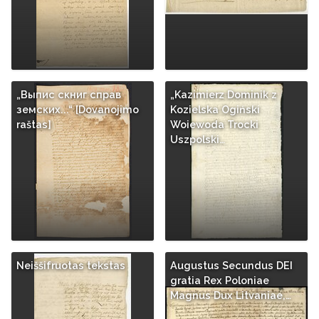
„Выпис скниг справ
„Kazimierz Dominik z
земских...“ [Dovanojimo
Kozielska Ogiński
raštas]
Woiewoda Trocki
Uszpolski…
Neiššifruotas tekstas
Augustus Secundus DEI
gratia Rex Poloniae
Magnus Dux Litvaniae,…