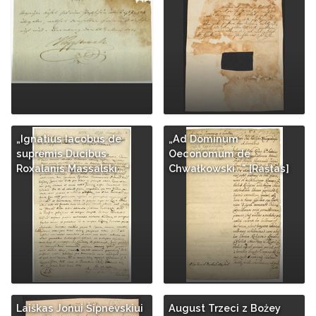
„Ignatius Iacobus de
„Ad Dominum
supremis Ducibus
Oeconomum de
Roxalanis Massalski...“
Chwałkowski..." [Raštas]
Laiškas Jonui Šipnevskiui
August Trzeci z Bożey