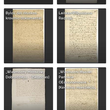
Bylos dėl druskos
Laiškas Boguslavui
krovinio dokumentai
Radvilai
„Wielmozny Miłosciwy
„Wielmozni Msciwi
Dobrodzieju...“ [Skundas]
Panowie
OEcconomowie...“
[Kėdainių miestiečio…