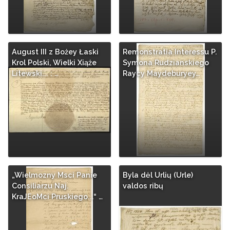
August III z Bożey Łaski
Remonstratia Interessu P.
Krol Polski, Wielki Xiąże
Symona Rudzianskiego
Litewski... : …
Raycy Maydeburyey…
„Wielmozny Msci Panie
Byla dėl Urlių (Urle)
Consiliarzu Naj.
valdos ribų
KraJEoMci Pruskiego...“ …