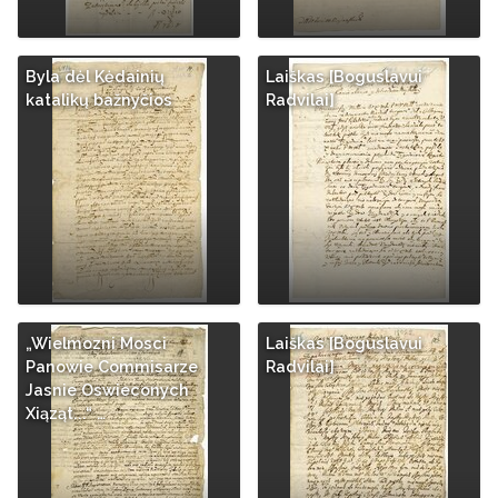
Byla dėl Kėdainių
Laiškas [Boguslavui
katalikų bažnyčios
Radvilai]
„Wielmozni Mosci
Laiškas [Boguslavui
Panowie Commisarze
Radvilai]
Jasnie Oswieconych
Xiąząt...“ …