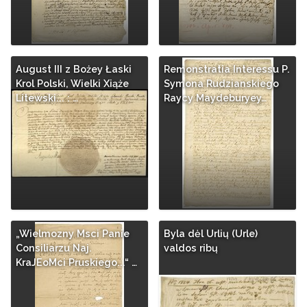
August III z Bożey Łaski
Remonstratia Interessu P.
Krol Polski, Wielki Xiąże
Symona Rudzianskiego
Litewski... : …
Raycy Maydeburyey…
„Wielmozny Msci Panie
Byla dėl Urlių (Urle)
Consiliarzu Naj.
valdos ribų
KraJEoMci Pruskiego...“ …