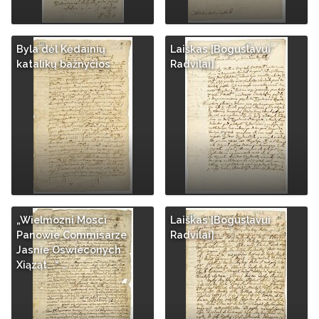
Byla dėl Kėdainių
Laiškas [Boguslavui
katalikų bažnyčios
Radvilai]
„Wielmozni Mosci
Laiškas [Boguslavui
Panowie Commisarze
Radvilai]
Jasnie Oswieconych
Xiąząt...“ …