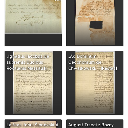
„Ignatius Iacobus de
„Ad Dominum
supremis Ducibus
Oeconomum de
Roxalanis Massalski...“
Chwałkowski..." [Raštas]
Laiškas Jonui Šipnevskiui
August Trzeci z Bożey