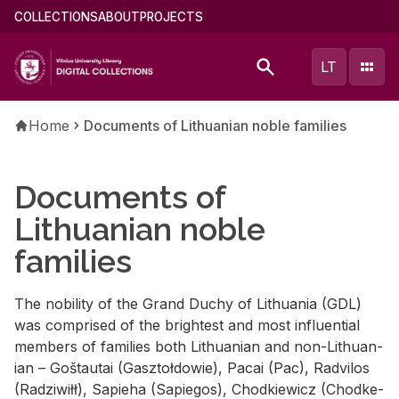
Skip
Main
COLLECTIONS
ABOUT
PROJECTS
to
menu
main
(english)
LT
content
Breadcrumb
Home
Documents of Lithuanian noble families
Documents of
Lithuanian noble
families
The no­bil­ity of the Grand Duchy of Lithua­nia (GDL)
was com­prised of the bright­est and most in­flu­en­tial
mem­bers of fam­i­lies both Lithuan­ian and non-Lithuan­
ian – Goš­tau­tai (Gasz­toł­dowie), Pacai (Pac), Radvi­los
(Radzi­wiłł), Sapieha (Sapie­gos), Chod­kiewicz (Chod­ke­