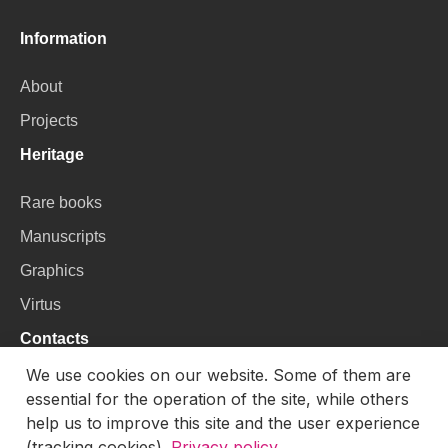
Information
About
Projects
Heritage
Rare books
Manuscripts
Graphics
Virtus
Contacts
We use cookies on our website. Some of them are
VU Library
essential for the operation of the site, while others
Universiteto g. 3, LT-01122, Vilnius
help us to improve this site and the user experience
(tracking cookies).
Privacy policy