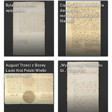
Byla dėl valdinio
Copia Zapisu od Mularza
apiplėšimo
danego na
rezstawrowanie zBoru
Starego
August Trzeci z Bozey
„Wypis z xiąg Trybunału
Łaski Krol Polski Wielki
Gł...“ [Sutartis]
Xiąze Litewski