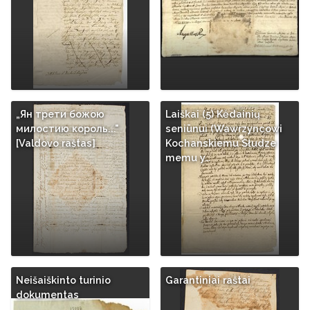
„Ян трети божою
Laiškai (5) Kėdainių
милостию король..."
seniūnui (Wawrzyncowi
[Valdovo raštas]
Kochanskiemu Słudze
memu y…
Neišaiškinto turinio
Garantiniai raštai
dokumentas