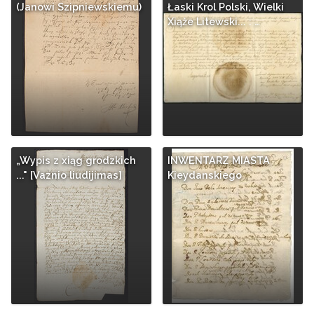
(Janowi Szipniewskiemu)
Łaski Krol Polski, Wielki
Xiąże Litewski... : …
„Wypis z xiąg grodzkich
INWENTARZ MIASTA
..." [Vaznio liudijimas]
Kieydanskiego