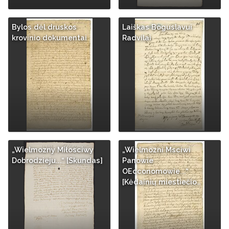
Bylos dėl druskos
Laiškas Boguslavui
krovinio dokumentai
Radvilai
„Wielmozny Miłosciwy
„Wielmozni Msciwi
Dobrodzieju...“ [Skundas]
Panowie
OEcconomowie...“
[Kėdainių miestiečio…