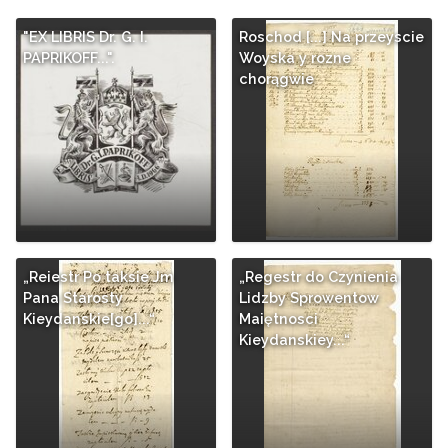
"EX LIBRIS Dr. G. I.
Roschod [...] Na przeyscie
PAPRIKOFF...".
Woyska y rozne
chorągwie
„Reiestr Po taksie Jm
„Regestr do Czynienia
Pana Starosty
Lidzby Sprowentow
Kieydanskie[go]...“
Maiętnosci
Kieydanskiey...“