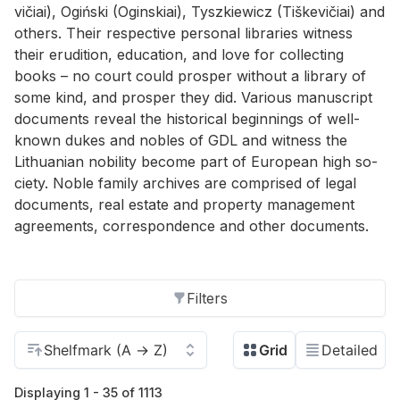
vičiai), Ogiński (Ogin­skiai), Tyszkiewicz (Tiške­vičiai) and
oth­ers. Their re­spec­tive per­sonal li­braries wit­ness
their eru­di­tion, ed­u­ca­tion, and love for col­lect­ing
books – no court could pros­per with­out a li­brary of
some kind, and pros­per they did. Var­i­ous man­u­script
doc­u­ments re­veal the his­tor­i­cal be­gin­nings of well-
known dukes and no­bles of GDL and wit­ness the
Lithuan­ian no­bil­ity be­come part of Eu­ro­pean high so­
ci­ety. No­ble fam­ily archives are com­prised of le­gal
doc­u­ments, real es­tate and prop­erty man­age­ment
agree­ments, cor­re­spon­dence and other doc­u­ments.
Filters
Displaying 1 - 35 of 1113