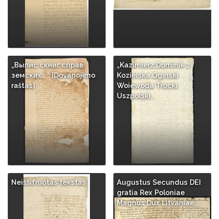
„Выпис скниг справ
„Kazimierz Dominik z
земских...“ [Dovanojimo
Kozielska Ogiński
raštas]
Woiewoda Trocki
Uszpolski…
Neiššifruotas tekstas
Augustus Secundus DEI
gratia Rex Poloniae
Magnus Dux Litvaniae,…