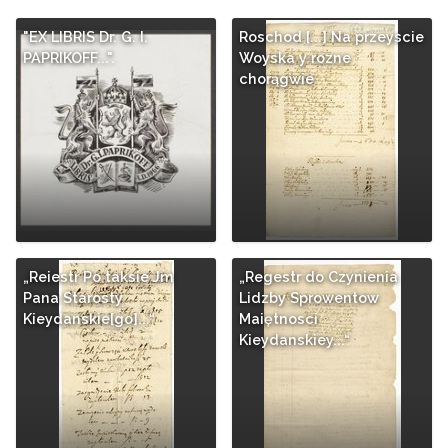
"EX LIBRIS Dr. G. I.
Roschod [...] Na przeyscie
PAPRIKOFF...".
Woyska y rozne
chorągwie
„Reiestr Po taksie Jm
„Regestr do Czynienia
Pana Starosty
Lidzby Sprowentow
Kieydanskie[go]...“
Maiętnosci
Kieydanskiey...“