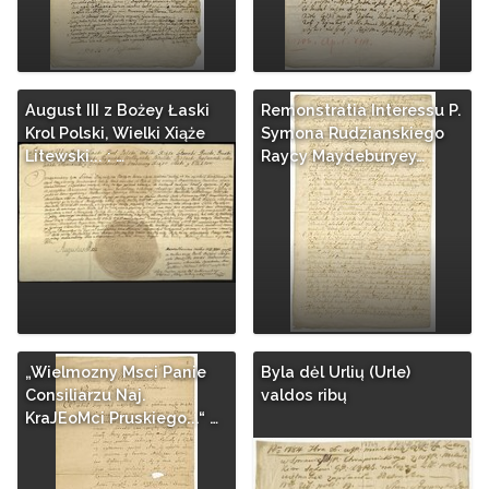
August III z Bożey Łaski
Remonstratia Interessu P.
Krol Polski, Wielki Xiąże
Symona Rudzianskiego
Litewski... : …
Raycy Maydeburyey…
„Wielmozny Msci Panie
Byla dėl Urlių (Urle)
Consiliarzu Naj.
valdos ribų
KraJEoMci Pruskiego...“ …