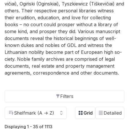
vičiai), Ogiński (Ogin­skiai), Tyszkiewicz (Tiške­vičiai) and
oth­ers. Their re­spec­tive per­sonal li­braries wit­ness
their eru­di­tion, ed­u­ca­tion, and love for col­lect­ing
books – no court could pros­per with­out a li­brary of
some kind, and pros­per they did. Var­i­ous man­u­script
doc­u­ments re­veal the his­tor­i­cal be­gin­nings of well-
known dukes and no­bles of GDL and wit­ness the
Lithuan­ian no­bil­ity be­come part of Eu­ro­pean high so­
ci­ety. No­ble fam­ily archives are com­prised of le­gal
doc­u­ments, real es­tate and prop­erty man­age­ment
agree­ments, cor­re­spon­dence and other doc­u­ments.
Filters
Displaying 1 - 35 of 1113