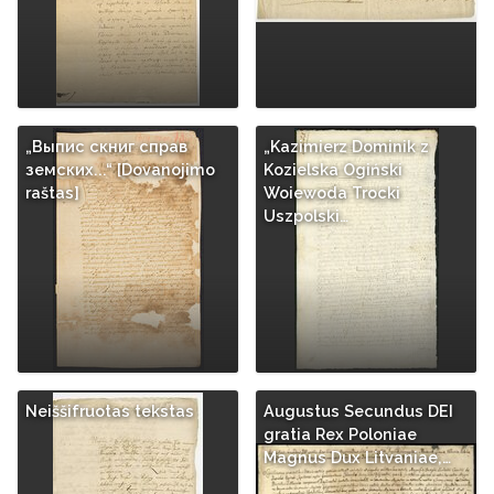
„Выпис скниг справ
„Kazimierz Dominik z
земских...“ [Dovanojimo
Kozielska Ogiński
raštas]
Woiewoda Trocki
Uszpolski…
Neiššifruotas tekstas
Augustus Secundus DEI
gratia Rex Poloniae
Magnus Dux Litvaniae,…