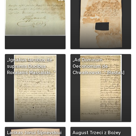
„Ignatius Iacobus de
„Ad Dominum
supremis Ducibus
Oeconomum de
Roxalanis Massalski...“
Chwałkowski..." [Raštas]
Laiškas Jonui Šipnevskiui
August Trzeci z Bożey