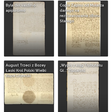
Byla dėl valdinio
Copia Zapisu od Mularza
apiplėšimo
danego na
rezstawrowanie zBoru
Starego
August Trzeci z Bozey
„Wypis z xiąg Trybunału
Łaski Krol Polski Wielki
Gł...“ [Sutartis]
Xiąze Litewski