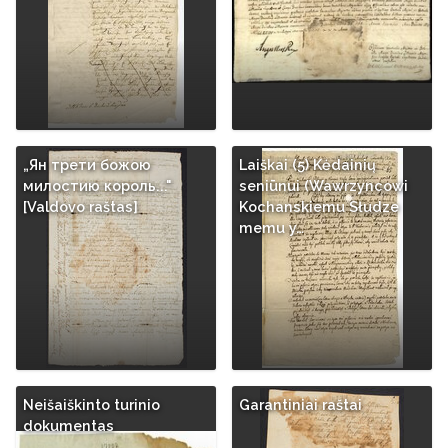
„Ян трети божою
Laiškai (5) Kėdainių
милостию король..."
seniūnui (Wawrzyncowi
[Valdovo raštas]
Kochanskiemu Słudze
memu y…
Neišaiškinto turinio
Garantiniai raštai
dokumentas