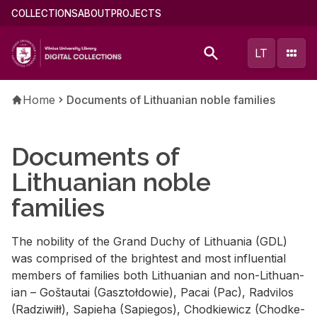
Skip
Main
COLLECTIONS
ABOUT
PROJECTS
to
menu
main
(english)
LT
content
Breadcrumb
Home
Documents of Lithuanian noble families
Documents of
Lithuanian noble
families
The no­bil­ity of the Grand Duchy of Lithua­nia (GDL)
was com­prised of the bright­est and most in­flu­en­tial
mem­bers of fam­i­lies both Lithuan­ian and non-Lithuan­
ian – Goš­tau­tai (Gasz­toł­dowie), Pacai (Pac), Radvi­los
(Radzi­wiłł), Sapieha (Sapie­gos), Chod­kiewicz (Chod­ke­