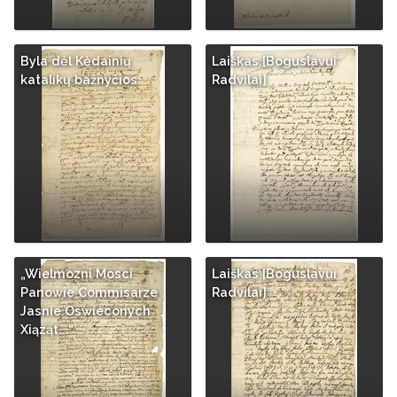
Byla dėl Kėdainių
Laiškas [Boguslavui
katalikų bažnyčios
Radvilai]
„Wielmozni Mosci
Laiškas [Boguslavui
Panowie Commisarze
Radvilai]
Jasnie Oswieconych
Xiąząt...“ …