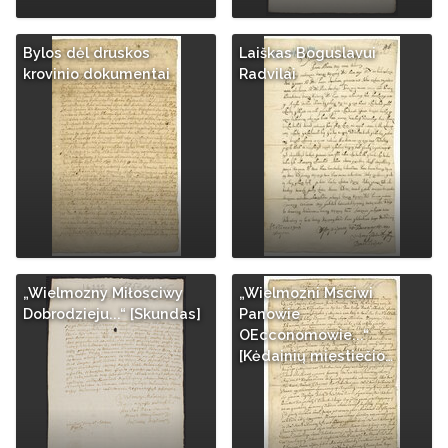
Bylos dėl druskos
Laiškas Boguslavui
krovinio dokumentai
Radvilai
„Wielmozny Miłosciwy
„Wielmozni Msciwi
Dobrodzieju...“ [Skundas]
Panowie
OEcconomowie...“
[Kėdainių miestiečio…