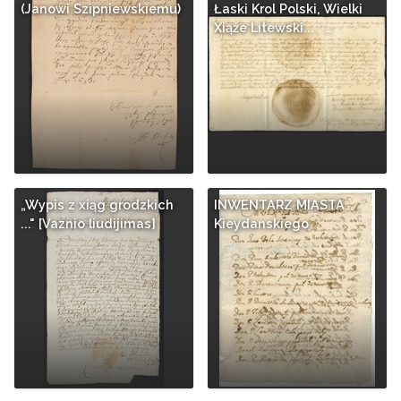
(Janowi Szipniewskiemu)
Łaski Krol Polski, Wielki
Xiąże Litewski... : …
„Wypis z xiąg grodzkich
INWENTARZ MIASTA
..." [Vaznio liudijimas]
Kieydanskiego