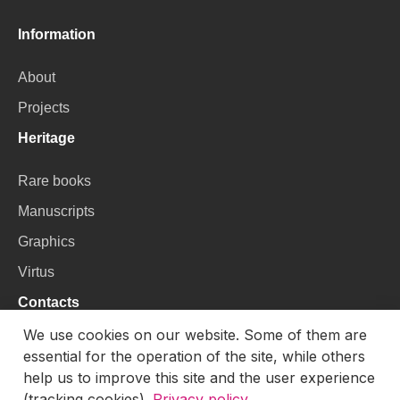
Information
About
Projects
Heritage
Rare books
Manuscripts
Graphics
Virtus
Contacts
We use cookies on our website. Some of them are
VU Library
essential for the operation of the site, while others
Universiteto g. 3, LT-01122, Vilnius
help us to improve this site and the user experience
(tracking cookies).
Privacy policy