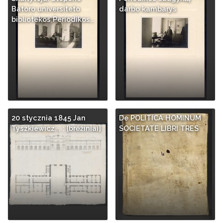
Batoro universiteto
darbo kambarys
bibliotekos Periodikos…
20 stycznia 1845 Jan
De POLITICA HOMINUM
Tyszkiewicz... : [brėžiniai]
SOCIETATE LIBRI TRES