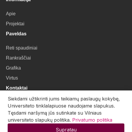
Apie
Projektai
Paveldas
Reti spaudiniai
Rankraščiai
Grafika
Virtus
Kontaktai
Siekdami užtikrinti jums teikiamų paslaugų kokybę,
VU Biblioteka
Universiteto tinklalapiuose naudojame slapukus.
Universiteto g. 3, LT-01122, Vilnius
Tęsdami naršymą jūs sutinkate su Vilniaus
universiteto slapukų politika.
Privatumo politika
El. paštas:
skaitmenines.kolekcijos@mb.vu.lt
Supratau