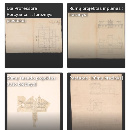
Dla Professora
Rūmų projektas ir planas :
Porcyanci... : [brėžinys
[raižinys]
pieštuku]
Rūmų fasado projektas :
Pastatas : [rūmų brėžinys]
[tušo brėžinys]