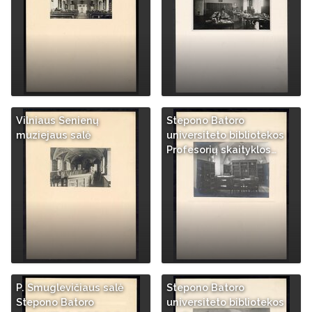
Vilniaus Senienų
Stepono Batoro
muziejaus salė
universiteto bibliotekos
Profesorių skaityklos…
P. Smuglevičiaus salė
Stepono Batoro
Stepono Batoro
universiteto bibliotekos