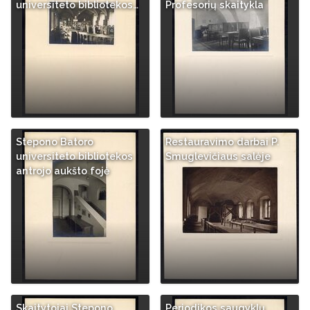
universiteto bibliotekos…
Profesorių skaitykla
Stepono Batoro
Restauravimo darbai P.
universiteto bibliotekos
Smuglevičiaus salėje
antrojo aukšto fojė
Skaitytojai Stepono
Periodikos saugyklų