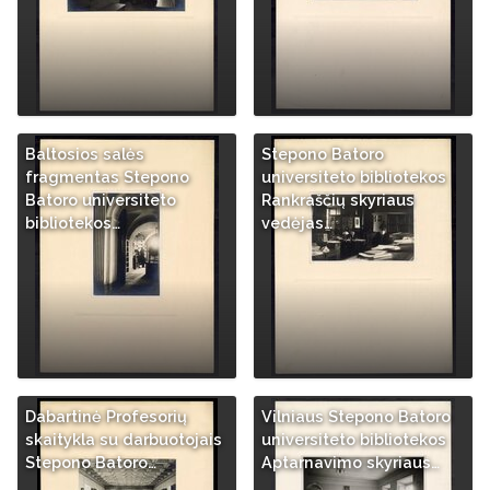
Baltosios salės
Stepono Batoro
fragmentas Stepono
universiteto bibliotekos
Batoro universiteto
Rankraščių skyriaus
bibliotekos…
vedėjas…
Dabartinė Profesorių
Vilniaus Stepono Batoro
skaitykla su darbuotojais
universiteto bibliotekos
Stepono Batoro…
Aptarnavimo skyriaus…