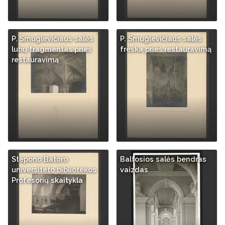
P. Smuglevičiaus salės
P. Smuglevičiaus salės
lubų fragmentas prieš
freska prieš restauravimą
restauravimą
Stepono Batoro
Baltosios salės bendras
universiteto bibliotekos
vaizdas
Profesorių skaitykla