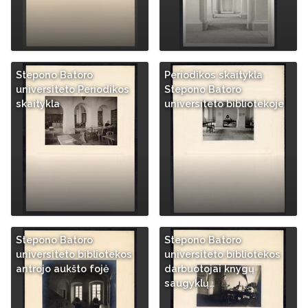
Stepono Batoro
Periodikos skaitykla
universiteto Periodikos
Stepono Batoro
skaitykla
universiteto bibliotekoje
Stepono Batoro
Stepono Batoro
universiteto bibliotekos
universiteto bibliotekos
antrojo aukšto fojė
darbuotojai knygų
saugyklų…