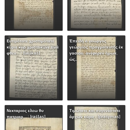
Ευτιμότατε χριστιμότατε
Ἐπειδή ὁ γεώργος
κũριε κυρ χριστοκũνε τινά
γεώργίος πραγματευτῆς ἐκ
φθεν... : [laiškas]
γασιου, ἀνέφερεν ἡμων,
ὡς…
Νεκταριος ελεω θυ
Τιμώτατε και συγενέστατε
πατριαρ... : [raštas]
ἄρχων κύριε : [prašymas]