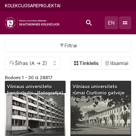
Pereiti
Main
KOLEKCIJOS
APIE
PROJEKTAI
į
menu
pagrindinį
(lithuanian)
EN
turinį
Filtrai
Rodomi 1 - 30 iš 28817
Vilniaus universiteto
Vilniaus universiteto
bendrabutis : [fotografija]
rūmai Čiurlionio gatvėje
Vilniuje : …