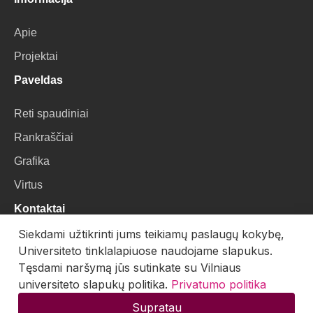
Apie
Projektai
Paveldas
Reti spaudiniai
Rankraščiai
Grafika
Virtus
Kontaktai
Siekdami užtikrinti jums teikiamų paslaugų kokybę,
VU Biblioteka
Universiteto tinklalapiuose naudojame slapukus.
Universiteto g. 3, LT-01122, Vilnius
Tęsdami naršymą jūs sutinkate su Vilniaus
universiteto slapukų politika.
Privatumo politika
El. paštas:
skaitmenines.kolekcijos@mb.vu.lt
Supratau