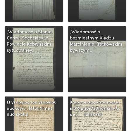
„Wiadomość o Stanie
„Wiadomość o
Cerkwi Sochskiey w
bezmiestnym Xiędzu
Powiecie Kobryńskim
Marcinianie Kretkowskim
sytuowaney…
bywszym…
Ὡ γεόργιος τοῦ γεοργίου
Χαιρετω σας κατα πωλα
ὁμολογῶ : [atleidimas
κιρ διμιτρι λεβηστικη αλο
nuo skolų]
σας... : [laiškas]