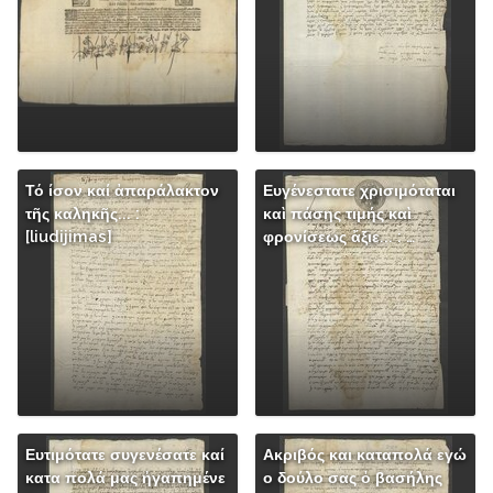
Τό ίσον καί ἀπαράλακτον
Ευγένεστατε χρισιμόταται
τῆς καληκῆς... :
καὶ πάσης τιμής καὶ
[liudijimas]
φρονίσεως ἄξιε... : …
Ευτιμότατε συγενέσατε καί
Ακριβός και καταπολά εγώ
κατα πολά μας ἠγαπημένε
ο δούλο σας ὀ βασήλης