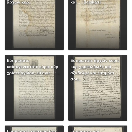
ἄρχων κυρ…
και... : [laiškas]
Εὐτιμώτατε
Εὐτιμωτατε ἄρχὼν κὐριέ
καὶσυγενέστατε κύριε κύρ
κὐρ χριστώδωλἐ καἰ
χρὶστε γγίνου, εὐ ἁγιε... : …
αξάδελφέ καἰ ευτιμὠτι
σου…
Ευτιμωτατε χριστιμωτατε
Εὐτιμοτατε καί