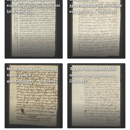
κυριε κὐρ χρἴστωδωλαἴ καἰ
χρηστιμότατε ἄρχων κύριε
ξάδελφαἴ καἰ…
κύρ χρήστε... : [laiškas]
Με το παρον μας σινοφη
Ἄρχών θειε καταπωλλἄ
τηρω γραμα
ακριβος σας πρὀσκυνὀ... :
φανερονομεν... : [laiškas]
[laiškas]