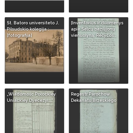
St. Batoro universiteto J.
[Inventorius ir duomenys
Pilsudskio kolegija :
apie Selcų bazilijonų
[fotografija]
vienuolyną, Rečycos…
„Wiadomośc Połockiey
Regestr Parochow
Uniackiey Dyecezyi..."
Dekanatu Brzeskiego