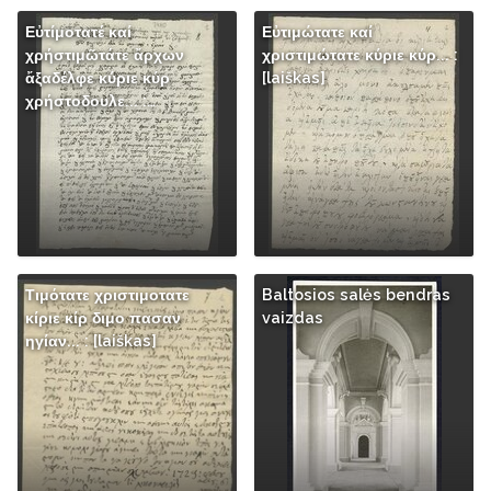
Εὐτίμοτατέ καί
Εὐτιμώτατε καί
χρήστιμῶτάτε ἄρχων
χριστιμώτατε κύριε κύρ... :
ἄξαδέλφε κύριε κύρ
[laiškas]
χρήστοδουλε... :…
Τιμότατε χριστιμοτατε
Baltosios salės bendras
κίριε κίρ διμο πασαν
vaizdas
ηγίαν... : [laiškas]