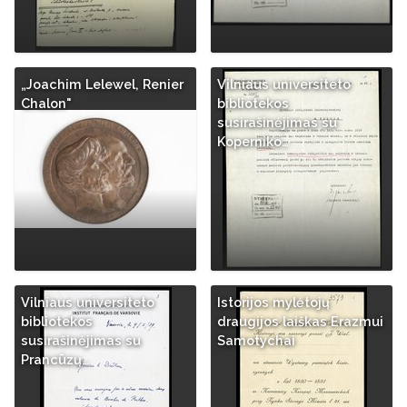
„Joachim Lelewel, Renier
Vilniaus universiteto
Chalon"
bibliotekos
susirašinėjimas su
Koperniko…
Vilniaus universiteto
Istorijos mylėtojų
bibliotekos
draugijos laiškas Erazmui
susirašinėjimas su
Samotychai
Prancūzų…