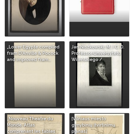
„Lower Egypte compiled
Jan Niszkowski. M. i C. D.
fram D'Anville & Pocock
Professor Universytetu
and improved fram…
Wileńskiego /
„Nouveau Theatre du
[Vilniaus miesto
Monde. Atlas
gynybinių įtvirtinimų
comprenant les tables
planas]