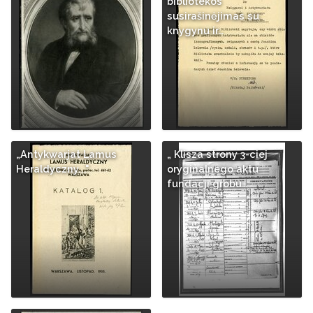
bibliotekos
susirašinėjimas su
knygynu ir…
„Antykwarjat Lamus
„ Klisza strony 3-ciej
Heraldyczny..."
oryginalnego aktu
fundacji grobu…