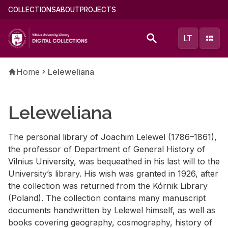
Skip
Main
COLLECTIONS
ABOUT
PROJECTS
to
menu
main
(english)
LT
content
Breadcrumb
Home
Leleweliana
Leleweliana
The per­sonal li­brary of Joachim Lelewel (1786–1861),
the pro­fes­sor of De­part­ment of Gen­eral His­tory of
Vil­nius Uni­ver­sity, was be­queathed in his last will to the
Uni­ver­si­ty’s li­brary. His wish was granted in 1926, af­ter
the col­lec­tion was re­turned from the Kórnik Li­brary
(Poland). The col­lec­tion con­tains many man­u­script
doc­u­ments hand­writ­ten by Lelewel him­self, as well as
books cov­er­ing ge­og­ra­phy, cos­mog­ra­phy, his­tory of