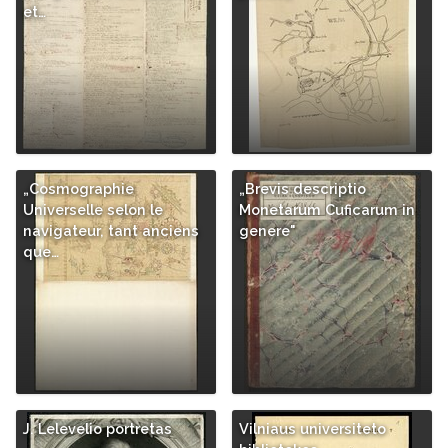
et…
„Cosmographie
„Brevis descriptio
Universelle selon le
Monetarum Cuficarum in
navigateur, tant anciens
genere"
que…
J. Lelevelio portretas
Vilniaus universiteto