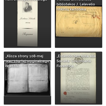
bibliotekos J. Lelevelio
rinkinių kartoteka
„Klisza strony 108-mej
„Essendo ben nota alla
oraz 109-tej oryginalnego
Societa' Colombaria
rejestru…
Fiorentina..."