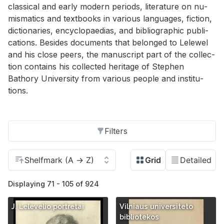
clas­si­cal and early mod­ern pe­ri­ods, lit­er­a­ture on nu­
mis­mat­ics and text­books in var­i­ous lan­guages, fic­tion,
dic­tio­nar­ies, en­cy­clopae­dias, and bib­li­o­graphic pub­li­
ca­tions. Be­sides doc­u­ments that be­longed to Lelewel
and his close peers, the man­u­script part of the col­lec­
tion con­tains his col­lected her­itage of Stephen
Bathory Uni­ver­sity from var­i­ous peo­ple and in­sti­tu­
tions.
Filters
Displaying 71 - 105 of 924
J. Lelevelio portretai
Vilniaus universiteto
bibliotekos