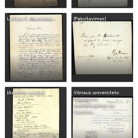
Laiškas K. Voznickiui
[Pakvitavimas]
[Asmenų sąrašai]
Vilniaus universiteto
bibliotekos
susirašinėjimas su
Centrine…