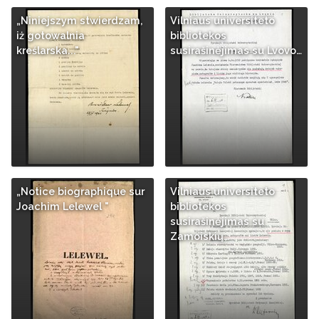
„Niniejszym stwierdzam,
Vilniaus universiteto
iż gotowalnia
bibliotekos
kreślarska..."
susirašinėjimas su Lvovo…
„Notice biographique sur
Vilniaus universiteto
Joachim Lelewel "
bibliotekos
susirašinėjimas su
Zamoiskių…