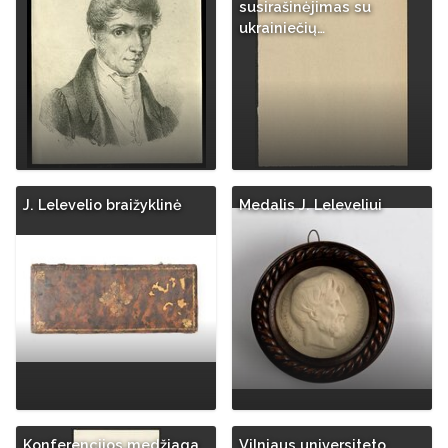
susirašinėjimas su
ukrainiečių…
J. Lelevelio braižyklinė
Medalis J. Leleveliui
Konferencijos medžiaga
Vilniaus universiteto