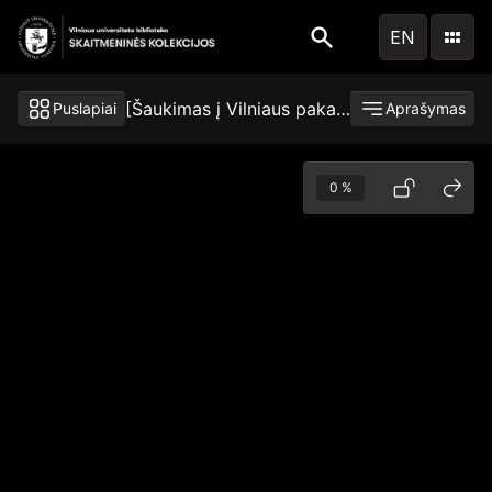
Pereiti
EN
į
pagrindinį
turinį