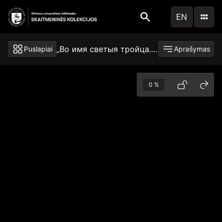
Pereiti
EN
į
pagrindinį
turinį