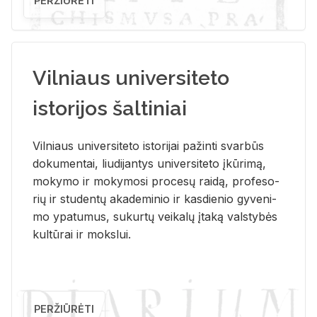
PERŽIŪRĖTI
Vilniaus universiteto
istorijos šaltiniai
Vil­niaus uni­ver­si­te­to is­to­ri­jai pa­žin­ti svar­būs
do­ku­men­tai, liu­di­jan­tys uni­ver­si­te­to įkū­ri­mą,
mo­ky­mo ir mo­ky­mo­si pro­ce­sų rai­dą, pro­fe­so­
rių ir stu­den­tų aka­de­mi­nio ir kas­die­nio gy­ve­ni­
mo ypa­tu­mus, su­kur­tų vei­ka­lų įta­ką vals­ty­bės
kul­tū­rai ir moks­lui.
PERŽIŪRĖTI