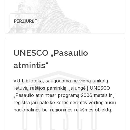
PERŽIŪRĖTI
UNESCO „Pasaulio
atmintis“
VU biblioteka, saugodama ne vieną unikalų
lietuvių raštijos paminklą, įsijungė į UNESCO
„Pasaulio atminties“ programą 2006 metais ir į
registrą jau pateikė kelias dešimtis vertingiausių
nacionalinės bei regioninės reikšmės objektų.