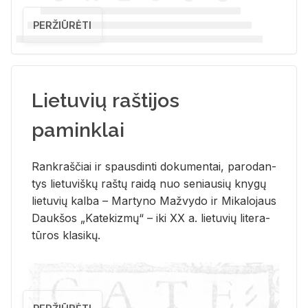
PERŽIŪRĖTI
Lietuvių raštijos
paminklai
Rank­raš­čiai ir spaus­din­ti do­ku­men­tai, pa­ro­dan­
tys lie­tu­viš­kų raš­tų rai­dą nuo se­niau­sių kny­gų
lie­tu­vių kal­ba – Mar­ty­no Ma­žvy­do ir Mi­ka­lo­jaus
Dauk­šos „Ka­te­kiz­mų“ – iki XX a. lie­tu­vių li­te­ra­
tū­ros kla­si­kų.