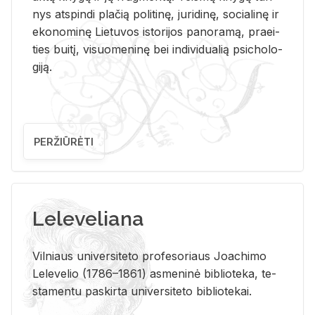
nys at­spin­di pla­čią po­li­ti­nę, ju­ri­di­nę, so­cia­li­nę ir
eko­no­mi­nę Lie­tu­vos is­to­ri­jos pa­no­ra­mą, pra­ei­
ties bui­tį, vi­suo­me­ni­nę bei in­di­vi­dua­lią psi­cho­lo­
gi­ją.
PERŽIŪRĖTI
Leleveliana
Vil­niaus uni­ver­si­te­to pro­fe­so­riaus Jo­a­chi­mo
Le­le­ve­lio (1786–1861) as­me­ni­nė bi­b­lio­te­ka, te­
sta­men­tu pa­skir­ta uni­ver­si­te­to bi­b­lio­te­kai.