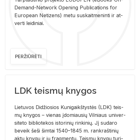
De­mand-Ne­twork Ope­ning Pub­li­ca­tions for
Eu­ro­pe­an Ne­ti­zens) metu su­skait­me­nin­ti ir at­
ver­ti lei­di­niai.
PERŽIŪRĖTI
LDK teismų knygos
Lie­tu­vos Di­džio­sios Ku­ni­gaikš­tys­tės (LDK) teis­
mų kny­gos – vie­nas įdo­miau­sių Vil­niaus uni­ver­
si­te­to bi­b­lio­te­kos is­to­ri­nių rin­ki­nių. Jį su­da­ro
be­veik šeši šim­tai 1540–1845 m. rank­raš­ti­nių
aktų kny­gų ir jų frag­men­tų. Teis­mų kny­gų tu­ri­