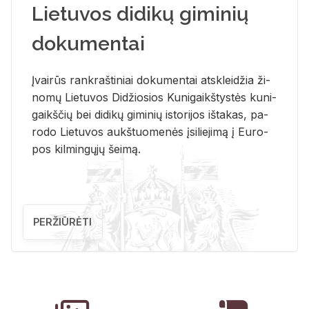
Lietuvos didikų giminių
dokumentai
Įvai­rūs rank­raš­ti­niai do­ku­men­tai at­sklei­džia ži­
no­mų Lie­tu­vos Di­džio­sios Ku­ni­gaikš­tys­tės ku­ni­
gaikš­čių bei di­di­kų gi­mi­nių is­to­ri­jos iš­ta­kas, pa­
ro­do Lie­tu­vos aukš­tuo­me­nės įsi­lie­ji­mą į Eu­ro­
pos kil­min­gų­jų šei­mą.
PERŽIŪRĖTI