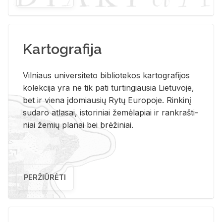
Kartografija
Vil­niaus uni­ver­si­te­to bi­b­lio­te­kos kar­to­gra­fi­jos
ko­lek­ci­ja yra ne tik pati tur­tin­giau­sia Lie­tu­vo­je,
bet ir vie­na įdo­miau­sių Rytų Eu­ro­po­je. Rin­ki­nį
su­da­ro at­la­sai, is­to­ri­niai že­mė­la­piai ir rank­raš­ti­
niai že­mių pla­nai bei brė­ži­niai.
PERŽIŪRĖTI