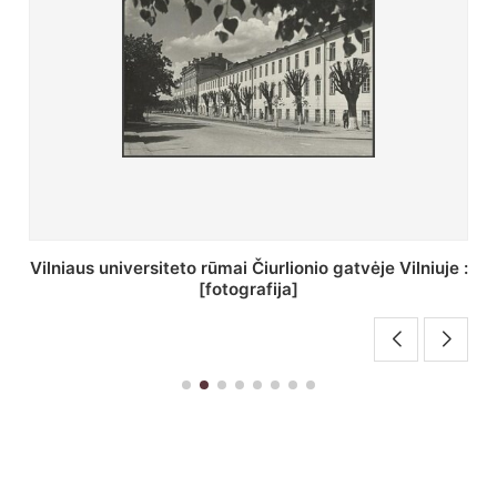
St. Batoro universiteto J. Pilsudskio kolegija :
[fotografija]