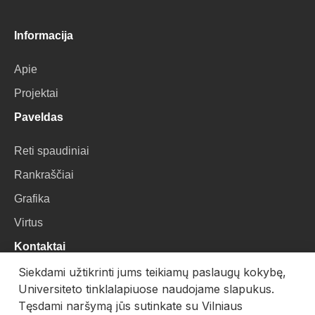
Informacija
Apie
Projektai
Paveldas
Reti spaudiniai
Rankraščiai
Grafika
Virtus
Kontaktai
Siekdami užtikrinti jums teikiamų paslaugų kokybę,
VU Biblioteka
Universiteto tinklalapiuose naudojame slapukus.
Universiteto g. 3, LT-01122, Vilnius
Tęsdami naršymą jūs sutinkate su Vilniaus