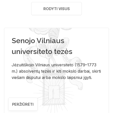
RODYTI VISUS
Senojo Vilniaus
universiteto tezės
Jėzuitiškojo Vilniaus universiteto (1579–1773
m.) absolventų tezės ir kiti mokslo darbai, skirti
viešam disputui arba mokslo laipsniui įgyti.
PERŽIŪRĖTI