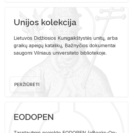
Unijos kolekcija
Lietuvos Didžiosios Kunigaikštystės unitų, arba
graikų apeigų katalikų, Bažnyčios dokumentai
saugomi Vilniaus universiteto bibliotekoje.
PERŽIŪRĖTI
EODOPEN
Tarp­tau­ti­nio pro­jek­to EO­DO­PEN (eBo­oks-On-