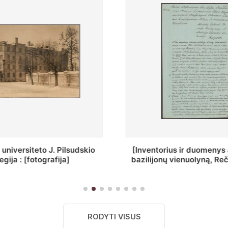
ius ir duomenys apie Selcų
„Wiadomośc Połockiey 
 vienuolyną, Rečycos pav.]
Dyecezyi..."
RODYTI VISUS