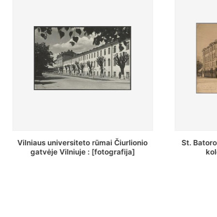
St. Batoro universiteto J. Pilsudskio
[Inventor
kolegija : [fotografija]
bazilijonų