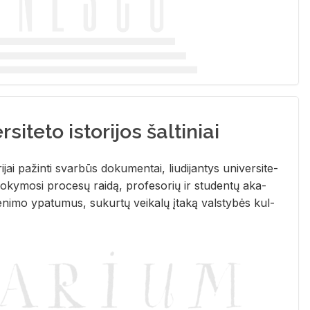
siteto istorijos šaltiniai
­ri­jai pa­žin­ti svar­būs do­ku­men­tai, liu­di­jan­tys uni­ver­si­te­
­ky­mo­si pro­ce­sų rai­dą, pro­fe­so­rių ir stu­den­tų aka­
e­ni­mo ypa­tu­mus, su­kur­tų vei­ka­lų įta­ką vals­ty­bės kul­