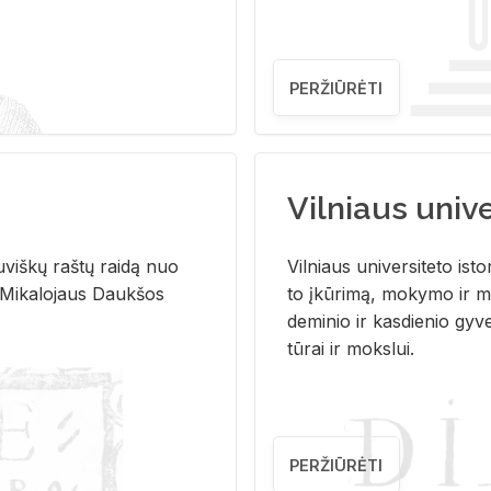
PERŽIŪRĖTI
Vilniaus univer
u­viš­kų raš­tų rai­dą nuo
Vil­niaus uni­ver­si­te­to is­to
 Mi­ka­lo­jaus Dauk­šos
to įkū­ri­mą, mo­ky­mo ir mo
de­mi­nio ir kas­die­nio gy­v
tū­rai ir moks­lui.
PERŽIŪRĖTI