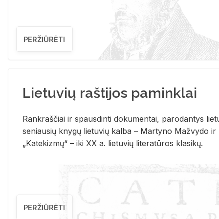
PERŽIŪRĖTI
Lietuvių raštijos paminklai
Rank­raš­čiai ir spaus­din­ti do­ku­men­tai, pa­ro­dan­tys lie­t
se­niau­sių kny­gų lie­tu­vių kal­ba – Mar­ty­no Ma­žvy­do ir
„Ka­te­kiz­mų“ – iki XX a. lie­tu­vių li­te­ra­tū­ros kla­si­kų.
PERŽIŪRĖTI