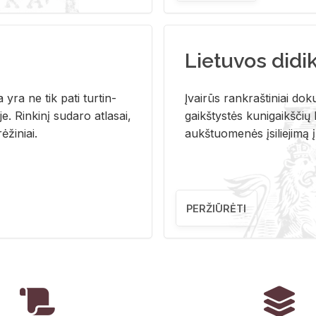
Lietuvos didi
i­ja yra ne tik pati tur­tin­
Įvai­rūs rank­raš­ti­niai do­k
. Rin­ki­nį su­da­ro at­la­sai,
gaikš­tys­tės ku­ni­gaikš­čių b
ė­ži­niai.
aukš­tuo­me­nės įsi­lie­ji­mą 
PERŽIŪRĖTI