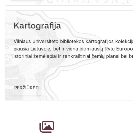
Kartografija
Vil­niaus uni­ver­si­te­to bi­b­lio­te­kos kar­to­gra­fi­jos ko­lek­c
giau­sia Lie­tu­vo­je, bet ir vie­na įdo­miau­sių Rytų Eu­ro­po­je
is­to­ri­niai že­mė­la­piai ir rank­raš­ti­niai že­mių pla­nai bei br
PERŽIŪRĖTI