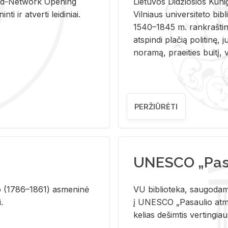
and-Ne­twork Ope­ning
Lie­tu­vos Di­džio­sios Ku­n
i ir at­ver­ti lei­di­niai.
Vil­niaus uni­ver­si­te­to bi­b­
1540–1845 m. rank­raš­ti­ni
at­spin­di pla­čią po­li­ti­nę, j
no­ra­mą, pra­ei­ties bui­tį, vi
PERŽIŪRĖTI
UNESCO „Pasa
­lio (1786–1861) as­me­ni­nė
VU biblioteka, saugodama 
i.
į UNESCO „Pasaulio atmin
kelias dešimtis vertingia