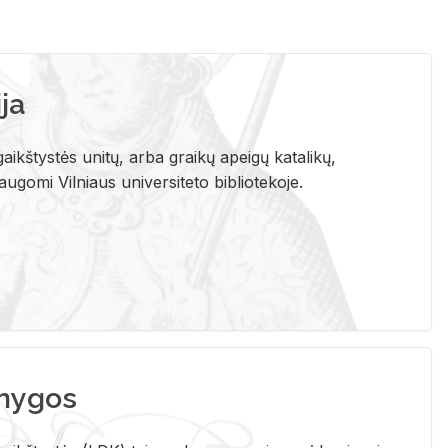
ja
aikštystės unitų, arba graikų apeigų katalikų,
gomi Vilniaus universiteto bibliotekoje.
nygos