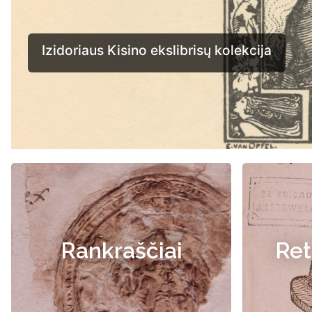
Rankraščiai
Ret