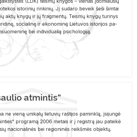
i­gaikš­tys­tės (LDK) teis­mų kny­gos – vie­nas įdo­miau­sių
lio­te­kos is­to­ri­nių rin­ki­nių. Jį su­da­ro be­veik šeši šim­tai
ų aktų kny­gų ir jų frag­men­tų. Teis­mų kny­gų tu­ri­nys
u­ri­di­nę, so­cia­li­nę ir eko­no­mi­nę Lie­tu­vos is­to­ri­jos pa­
­suo­me­ni­nę bei in­di­vi­dua­lią psi­cho­lo­gi­ją.
ulio atmintis“
ne vieną unikalų lietuvių raštijos paminklą, įsijungė
ties“ programą 2006 metais ir į registrą jau pateikė
usių nacionalinės bei regioninės reikšmės objektų.