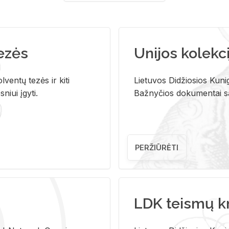
tezės
Unijos kolekci
ventų tezės ir kiti
Lietuvos Didžiosios Kunig
niui įgyti.
Bažnyčios dokumentai sau
PERŽIŪRĖTI
LDK teismų k