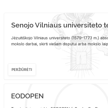
Senojo Vilniaus universiteto 
Jėzuitiškojo Vilniaus universiteto (1579–1773 m.) absol
mokslo darbai, skirti viešam disputui arba mokslo laips
PERŽIŪRĖTI
EODOPEN