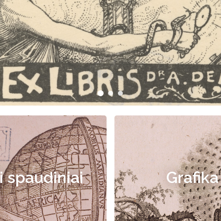
i spaudiniai
Grafika