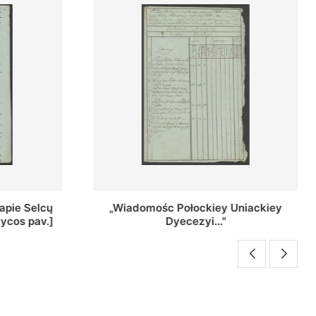
Uniackiey
Regestr Parochow Dekanatu
Brzeskiego