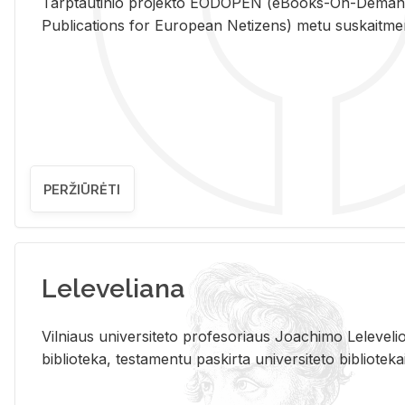
Tarp­tau­ti­nio pro­jek­to EO­DO­PEN (eBo­oks-On-De­m
Pub­li­ca­tions for Eu­ro­pe­an Ne­ti­zens) metu su­skait­me­nin­t
PERŽIŪRĖTI
Leleveliana
Vil­niaus uni­ver­si­te­to pro­fe­so­riaus Jo­a­chi­mo Le­le­ve
bi­b­lio­te­ka, te­sta­men­tu pa­skir­ta uni­ver­si­te­to bi­b­lio­te­ka