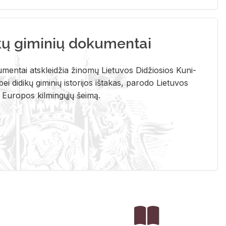
kų giminių dokumentai
u­men­tai at­sklei­džia ži­no­mų Lie­tu­vos Di­džio­sios Ku­ni­
ei di­di­kų gi­mi­nių is­to­ri­jos iš­ta­kas, pa­ro­do Lie­tu­vos
į Eu­ro­pos kil­min­gų­jų šei­mą.