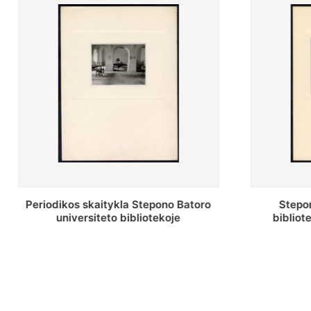
toro
Stepono Batoro universiteto
bibliotekos antrojo aukšto fojė