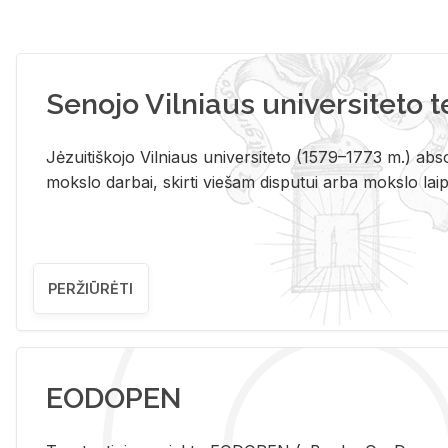
Senojo Vilniaus universiteto 
Jėzuitiškojo Vilniaus universiteto (1579–1773 m.) absol
mokslo darbai, skirti viešam disputui arba mokslo laips
PERŽIŪRĖTI
EODOPEN