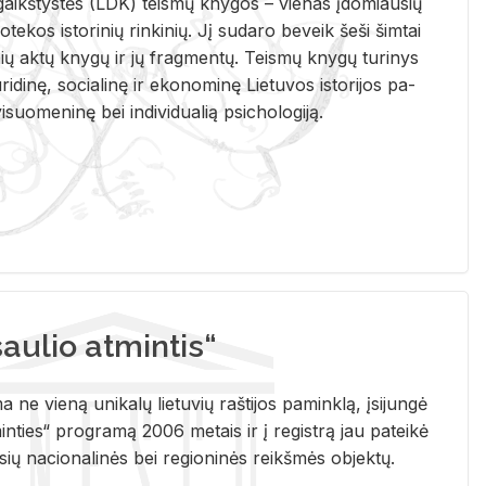
i­gaikš­tys­tės (LDK) teis­mų kny­gos – vie­nas įdo­miau­sių
lio­te­kos is­to­ri­nių rin­ki­nių. Jį su­da­ro be­veik šeši šim­tai
ų aktų kny­gų ir jų frag­men­tų. Teis­mų kny­gų tu­ri­nys
u­ri­di­nę, so­cia­li­nę ir eko­no­mi­nę Lie­tu­vos is­to­ri­jos pa­
­suo­me­ni­nę bei in­di­vi­dua­lią psi­cho­lo­gi­ją.
ulio atmintis“
ne vieną unikalų lietuvių raštijos paminklą, įsijungė
ties“ programą 2006 metais ir į registrą jau pateikė
usių nacionalinės bei regioninės reikšmės objektų.