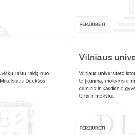
PERŽIŪRĖTI
Vilniaus univer
u­viš­kų raš­tų rai­dą nuo
Vil­niaus uni­ver­si­te­to is­to
 Mi­ka­lo­jaus Dauk­šos
to įkū­ri­mą, mo­ky­mo ir mo
de­mi­nio ir kas­die­nio gy­v
tū­rai ir moks­lui.
PERŽIŪRĖTI