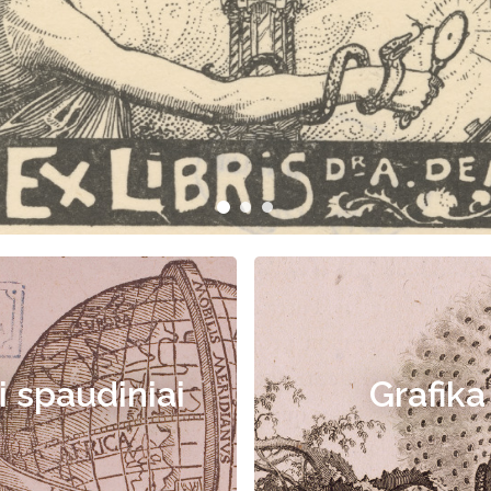
i spaudiniai
Grafika