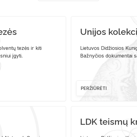
tezės
Unijos kolekci
ventų tezės ir kiti
Lietuvos Didžiosios Kunig
niui įgyti.
Bažnyčios dokumentai sau
PERŽIŪRĖTI
LDK teismų k