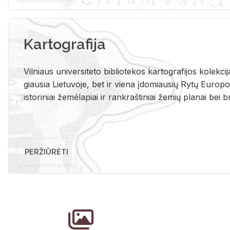
Kartografija
Vil­niaus uni­ver­si­te­to bi­b­lio­te­kos kar­to­gra­fi­jos ko­lek­c
giau­sia Lie­tu­vo­je, bet ir vie­na įdo­miau­sių Rytų Eu­ro­po­je
is­to­ri­niai že­mė­la­piai ir rank­raš­ti­niai že­mių pla­nai bei br
PERŽIŪRĖTI