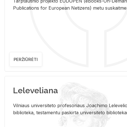
Tarp­tau­ti­nio pro­jek­to EO­DO­PEN (eBo­oks-On-De­m
Pub­li­ca­tions for Eu­ro­pe­an Ne­ti­zens) metu su­skait­me­nin­t
PERŽIŪRĖTI
Leleveliana
Vil­niaus uni­ver­si­te­to pro­fe­so­riaus Jo­a­chi­mo Le­le­ve
bi­b­lio­te­ka, te­sta­men­tu pa­skir­ta uni­ver­si­te­to bi­b­lio­te­ka