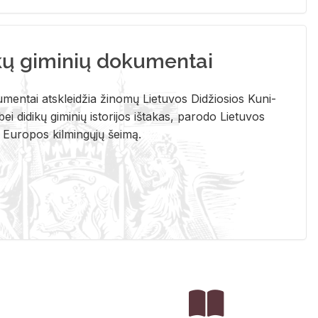
kų giminių dokumentai
u­men­tai at­sklei­džia ži­no­mų Lie­tu­vos Di­džio­sios Ku­ni­
ei di­di­kų gi­mi­nių is­to­ri­jos iš­ta­kas, pa­ro­do Lie­tu­vos
į Eu­ro­pos kil­min­gų­jų šei­mą.