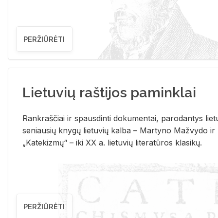
PERŽIŪRĖTI
Lietuvių raštijos paminklai
Rank­raš­čiai ir spaus­din­ti do­ku­men­tai, pa­ro­dan­tys lie­t
se­niau­sių kny­gų lie­tu­vių kal­ba – Mar­ty­no Ma­žvy­do ir
„Ka­te­kiz­mų“ – iki XX a. lie­tu­vių li­te­ra­tū­ros kla­si­kų.
PERŽIŪRĖTI