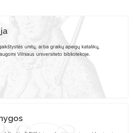
ja
aikštystės unitų, arba graikų apeigų katalikų,
gomi Vilniaus universiteto bibliotekoje.
nygos