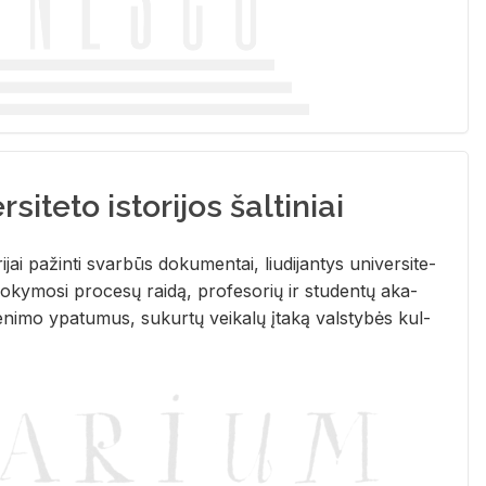
siteto istorijos šaltiniai
­ri­jai pa­žin­ti svar­būs do­ku­men­tai, liu­di­jan­tys uni­ver­si­te­
­ky­mo­si pro­ce­sų rai­dą, pro­fe­so­rių ir stu­den­tų aka­
e­ni­mo ypa­tu­mus, su­kur­tų vei­ka­lų įta­ką vals­ty­bės kul­