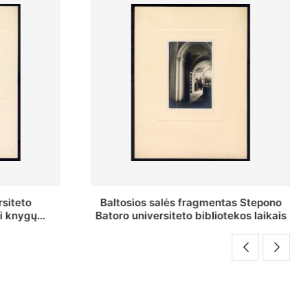
fragmentas Stepono
Stepono Batoro universiteto
 bibliotekos laikais
bibliotekos Rankraščių skyriau
vedėjas Mykolas Brenšteinas prie 
darbo stalo