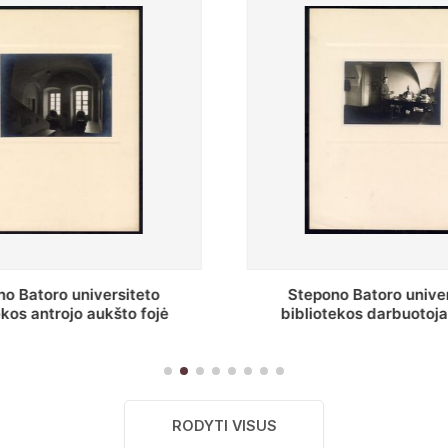
Stepono Batoro universiteto
Baltosios salės 
bibliotekos darbuotojai knygų
Batoro universiteto
saugyklų darbo kambary
RODYTI VISUS