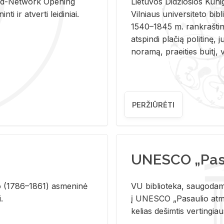
and-Ne­twork Ope­ning
Lie­tu­vos Di­džio­sios Ku­n
i ir at­ver­ti lei­di­niai.
Vil­niaus uni­ver­si­te­to bi­b­
1540–1845 m. rank­raš­ti­ni
at­spin­di pla­čią po­li­ti­nę, j
no­ra­mą, pra­ei­ties bui­tį, vi
PERŽIŪRĖTI
UNESCO „Pasa
­lio (1786–1861) as­me­ni­nė
VU biblioteka, saugodama 
i.
į UNESCO „Pasaulio atmin
kelias dešimtis vertingia