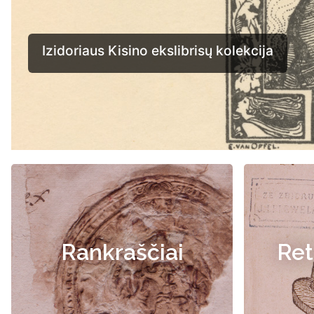
Rankraščiai
Ret