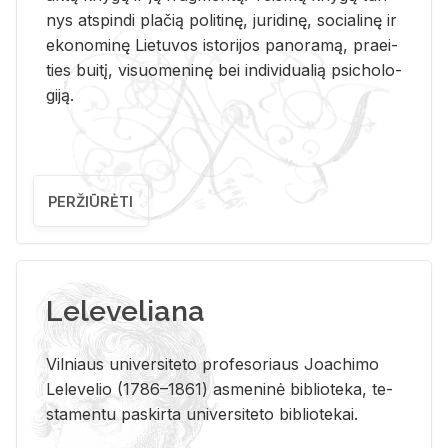
nys at­spin­di pla­čią po­li­ti­nę, ju­ri­di­nę, so­cia­li­nę ir
eko­no­mi­nę Lie­tu­vos is­to­ri­jos pa­no­ra­mą, pra­ei­
ties bui­tį, vi­suo­me­ni­nę bei in­di­vi­dua­lią psi­cho­lo­
gi­ją.
PERŽIŪRĖTI
Leleveliana
Vil­niaus uni­ver­si­te­to pro­fe­so­riaus Jo­a­chi­mo
Le­le­ve­lio (1786–1861) as­me­ni­nė bi­b­lio­te­ka, te­
sta­men­tu pa­skir­ta uni­ver­si­te­to bi­b­lio­te­kai.