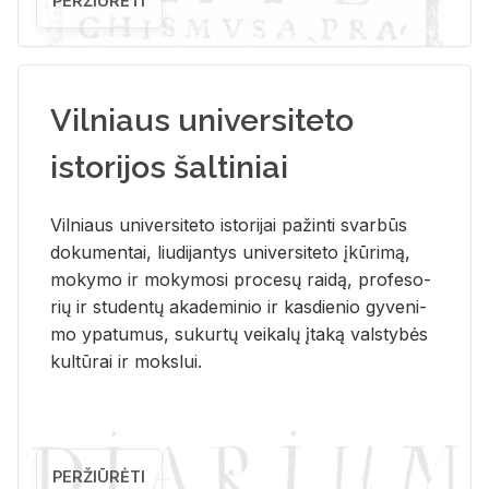
PERŽIŪRĖTI
Vilniaus universiteto
istorijos šaltiniai
Vil­niaus uni­ver­si­te­to is­to­ri­jai pa­žin­ti svar­būs
do­ku­men­tai, liu­di­jan­tys uni­ver­si­te­to įkū­ri­mą,
mo­ky­mo ir mo­ky­mo­si pro­ce­sų rai­dą, pro­fe­so­
rių ir stu­den­tų aka­de­mi­nio ir kas­die­nio gy­ve­ni­
mo ypa­tu­mus, su­kur­tų vei­ka­lų įta­ką vals­ty­bės
kul­tū­rai ir moks­lui.
PERŽIŪRĖTI