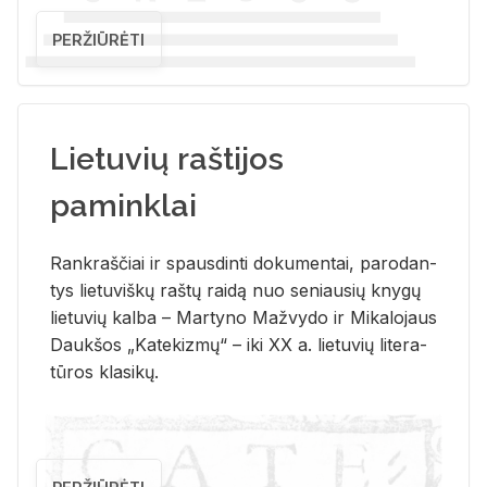
PERŽIŪRĖTI
Lietuvių raštijos
paminklai
Rank­raš­čiai ir spaus­din­ti do­ku­men­tai, pa­ro­dan­
tys lie­tu­viš­kų raš­tų rai­dą nuo se­niau­sių kny­gų
lie­tu­vių kal­ba – Mar­ty­no Ma­žvy­do ir Mi­ka­lo­jaus
Dauk­šos „Ka­te­kiz­mų“ – iki XX a. lie­tu­vių li­te­ra­
tū­ros kla­si­kų.