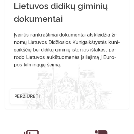
Lietuvos didikų giminių
dokumentai
Įvai­rūs rank­raš­ti­niai do­ku­men­tai at­sklei­džia ži­
no­mų Lie­tu­vos Di­džio­sios Ku­ni­gaikš­tys­tės ku­ni­
gaikš­čių bei di­di­kų gi­mi­nių is­to­ri­jos iš­ta­kas, pa­
ro­do Lie­tu­vos aukš­tuo­me­nės įsi­lie­ji­mą į Eu­ro­
pos kil­min­gų­jų šei­mą.
PERŽIŪRĖTI