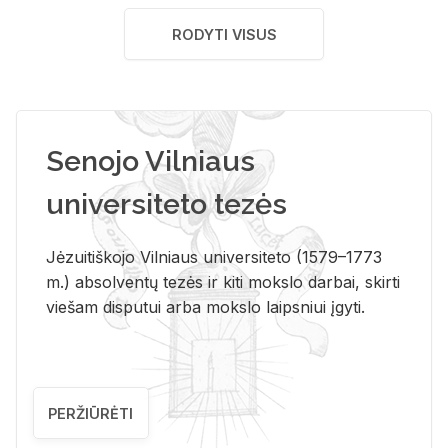
RODYTI VISUS
Senojo Vilniaus
universiteto tezės
Jėzuitiškojo Vilniaus universiteto (1579–1773
m.) absolventų tezės ir kiti mokslo darbai, skirti
viešam disputui arba mokslo laipsniui įgyti.
PERŽIŪRĖTI