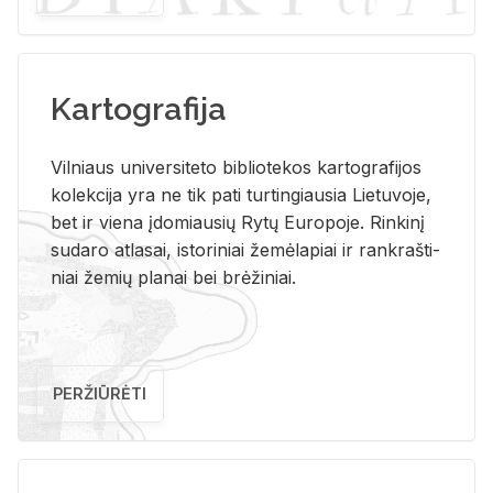
Kartografija
Vil­niaus uni­ver­si­te­to bi­b­lio­te­kos kar­to­gra­fi­jos
ko­lek­ci­ja yra ne tik pati tur­tin­giau­sia Lie­tu­vo­je,
bet ir vie­na įdo­miau­sių Rytų Eu­ro­po­je. Rin­ki­nį
su­da­ro at­la­sai, is­to­ri­niai že­mė­la­piai ir rank­raš­ti­
niai že­mių pla­nai bei brė­ži­niai.
PERŽIŪRĖTI