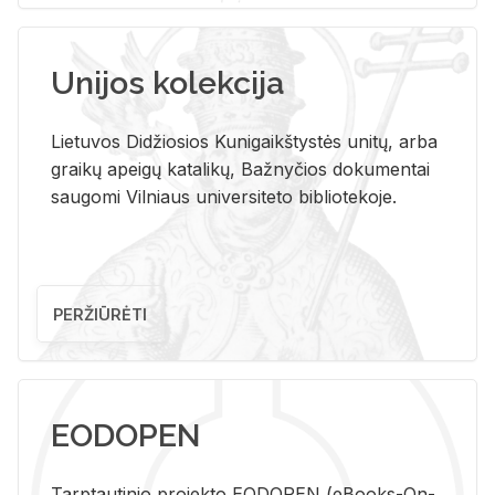
Unijos kolekcija
Lietuvos Didžiosios Kunigaikštystės unitų, arba
graikų apeigų katalikų, Bažnyčios dokumentai
saugomi Vilniaus universiteto bibliotekoje.
PERŽIŪRĖTI
EODOPEN
Tarp­tau­ti­nio pro­jek­to EO­DO­PEN (eBo­oks-On-