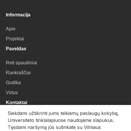
Informacija
Apie
Projektai
Paveldas
Reti spaudiniai
Rankraščiai
Grafika
Virtus
Kontaktai
Siekdami užtikrinti jums teikiamų paslaugų kokybę,
VU Biblioteka
Universiteto tinklalapiuose naudojame slapukus.
Universiteto g. 3, LT-01122, Vilnius
Tęsdami naršymą jūs sutinkate su Vilniaus