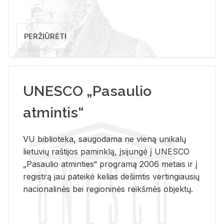
PERŽIŪRĖTI
UNESCO „Pasaulio
atmintis“
VU biblioteka, saugodama ne vieną unikalų
lietuvių raštijos paminklą, įsijungė į UNESCO
„Pasaulio atminties“ programą 2006 metais ir į
registrą jau pateikė kelias dešimtis vertingiausių
nacionalinės bei regioninės reikšmės objektų.