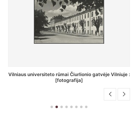
St. Batoro universiteto J. Pilsudskio kolegija :
[fotografija]