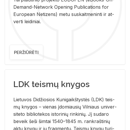
De­mand-Ne­twork Ope­ning Pub­li­ca­tions for
Eu­ro­pe­an Ne­ti­zens) metu su­skait­me­nin­ti ir at­
ver­ti lei­di­niai.
PERŽIŪRĖTI
LDK teismų knygos
Lie­tu­vos Di­džio­sios Ku­ni­gaikš­tys­tės (LDK) teis­
mų kny­gos – vie­nas įdo­miau­sių Vil­niaus uni­ver­
si­te­to bi­b­lio­te­kos is­to­ri­nių rin­ki­nių. Jį su­da­ro
be­veik šeši šim­tai 1540–1845 m. rank­raš­ti­nių
aktų kny­gų ir jų frag­men­tų. Teis­mų kny­gų tu­ri­