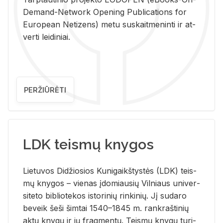
De­mand-Ne­twork Ope­ning Pub­li­ca­tions for
Eu­ro­pe­an Ne­ti­zens) metu su­skait­me­nin­ti ir at­
ver­ti lei­di­niai.
PERŽIŪRĖTI
LDK teismų knygos
Lie­tu­vos Di­džio­sios Ku­ni­gaikš­tys­tės (LDK) teis­
mų kny­gos – vie­nas įdo­miau­sių Vil­niaus uni­ver­
si­te­to bi­b­lio­te­kos is­to­ri­nių rin­ki­nių. Jį su­da­ro
be­veik šeši šim­tai 1540–1845 m. rank­raš­ti­nių
aktų kny­gų ir jų frag­men­tų. Teis­mų kny­gų tu­ri­