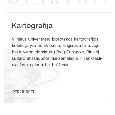
Kartografija
Vil­niaus uni­ver­si­te­to bi­b­lio­te­kos kar­to­gra­fi­jos
ko­lek­ci­ja yra ne tik pati tur­tin­giau­sia Lie­tu­vo­je,
bet ir vie­na įdo­miau­sių Rytų Eu­ro­po­je. Rin­ki­nį
su­da­ro at­la­sai, is­to­ri­niai že­mė­la­piai ir rank­raš­ti­
niai že­mių pla­nai bei brė­ži­niai.
PERŽIŪRĖTI