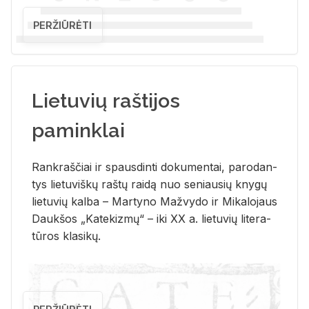
PERŽIŪRĖTI
Lietuvių raštijos
paminklai
Rank­raš­čiai ir spaus­din­ti do­ku­men­tai, pa­ro­dan­
tys lie­tu­viš­kų raš­tų rai­dą nuo se­niau­sių kny­gų
lie­tu­vių kal­ba – Mar­ty­no Ma­žvy­do ir Mi­ka­lo­jaus
Dauk­šos „Ka­te­kiz­mų“ – iki XX a. lie­tu­vių li­te­ra­
tū­ros kla­si­kų.