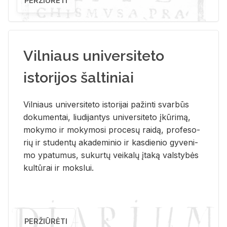
PERŽIŪRĖTI
Vilniaus universiteto
istorijos šaltiniai
Vil­niaus uni­ver­si­te­to is­to­ri­jai pa­žin­ti svar­būs
do­ku­men­tai, liu­di­jan­tys uni­ver­si­te­to įkū­ri­mą,
mo­ky­mo ir mo­ky­mo­si pro­ce­sų rai­dą, pro­fe­so­
rių ir stu­den­tų aka­de­mi­nio ir kas­die­nio gy­ve­ni­
mo ypa­tu­mus, su­kur­tų vei­ka­lų įta­ką vals­ty­bės
kul­tū­rai ir moks­lui.
PERŽIŪRĖTI