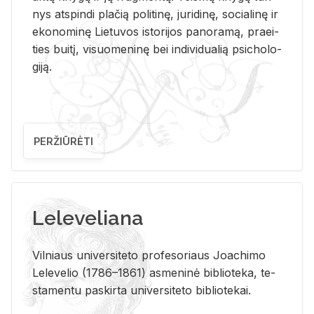
nys at­spin­di pla­čią po­li­ti­nę, ju­ri­di­nę, so­cia­li­nę ir
eko­no­mi­nę Lie­tu­vos is­to­ri­jos pa­no­ra­mą, pra­ei­
ties bui­tį, vi­suo­me­ni­nę bei in­di­vi­dua­lią psi­cho­lo­
gi­ją.
PERŽIŪRĖTI
Leleveliana
Vil­niaus uni­ver­si­te­to pro­fe­so­riaus Jo­a­chi­mo
Le­le­ve­lio (1786–1861) as­me­ni­nė bi­b­lio­te­ka, te­
sta­men­tu pa­skir­ta uni­ver­si­te­to bi­b­lio­te­kai.