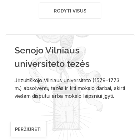
RODYTI VISUS
Senojo Vilniaus
universiteto tezės
Jėzuitiškojo Vilniaus universiteto (1579–1773
m.) absolventų tezės ir kiti mokslo darbai, skirti
viešam disputui arba mokslo laipsniui įgyti.
PERŽIŪRĖTI