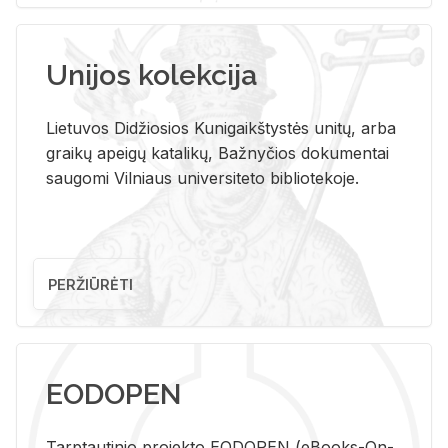
Unijos kolekcija
Lietuvos Didžiosios Kunigaikštystės unitų, arba
graikų apeigų katalikų, Bažnyčios dokumentai
saugomi Vilniaus universiteto bibliotekoje.
PERŽIŪRĖTI
EODOPEN
Tarp­tau­ti­nio pro­jek­to EO­DO­PEN (eBo­oks-On-