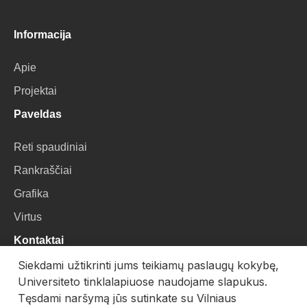
Informacija
Apie
Projektai
Paveldas
Reti spaudiniai
Rankraščiai
Grafika
Virtus
Kontaktai
Siekdami užtikrinti jums teikiamų paslaugų kokybę,
VU Biblioteka
Universiteto tinklalapiuose naudojame slapukus.
Universiteto g. 3, LT-01122, Vilnius
Tęsdami naršymą jūs sutinkate su Vilniaus