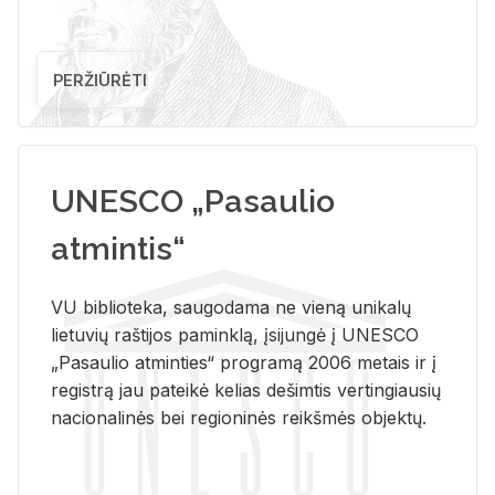
PERŽIŪRĖTI
UNESCO „Pasaulio
atmintis“
VU biblioteka, saugodama ne vieną unikalų
lietuvių raštijos paminklą, įsijungė į UNESCO
„Pasaulio atminties“ programą 2006 metais ir į
registrą jau pateikė kelias dešimtis vertingiausių
nacionalinės bei regioninės reikšmės objektų.