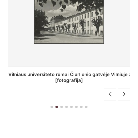
St. Batoro universiteto J. Pilsudskio kolegija :
[fotografija]