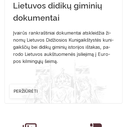
Lietuvos didikų giminių
dokumentai
Įvai­rūs rank­raš­ti­niai do­ku­men­tai at­sklei­džia ži­
no­mų Lie­tu­vos Di­džio­sios Ku­ni­gaikš­tys­tės ku­ni­
gaikš­čių bei di­di­kų gi­mi­nių is­to­ri­jos iš­ta­kas, pa­
ro­do Lie­tu­vos aukš­tuo­me­nės įsi­lie­ji­mą į Eu­ro­
pos kil­min­gų­jų šei­mą.
PERŽIŪRĖTI