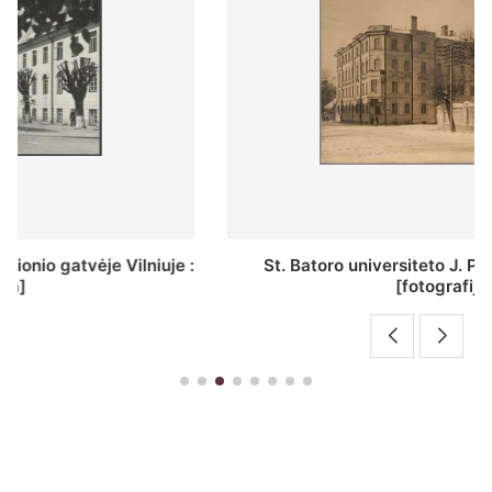
St. Batoro universiteto J. Pilsudskio kolegija :
[fotografija]