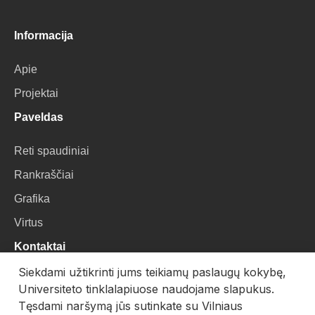
Informacija
Apie
Projektai
Paveldas
Reti spaudiniai
Rankraščiai
Grafika
Virtus
Kontaktai
Siekdami užtikrinti jums teikiamų paslaugų kokybę,
VU Biblioteka
Universiteto tinklalapiuose naudojame slapukus.
Universiteto g. 3, LT-01122, Vilnius
Tęsdami naršymą jūs sutinkate su Vilniaus