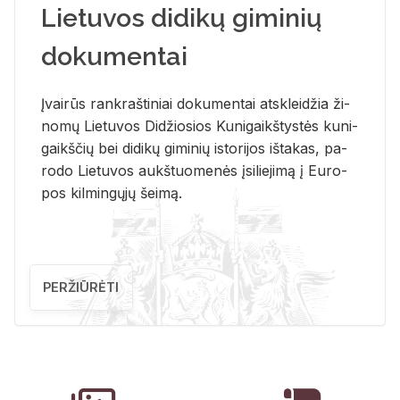
Lietuvos didikų giminių
dokumentai
Įvai­rūs rank­raš­ti­niai do­ku­men­tai at­sklei­džia ži­
no­mų Lie­tu­vos Di­džio­sios Ku­ni­gaikš­tys­tės ku­ni­
gaikš­čių bei di­di­kų gi­mi­nių is­to­ri­jos iš­ta­kas, pa­
ro­do Lie­tu­vos aukš­tuo­me­nės įsi­lie­ji­mą į Eu­ro­
pos kil­min­gų­jų šei­mą.
PERŽIŪRĖTI