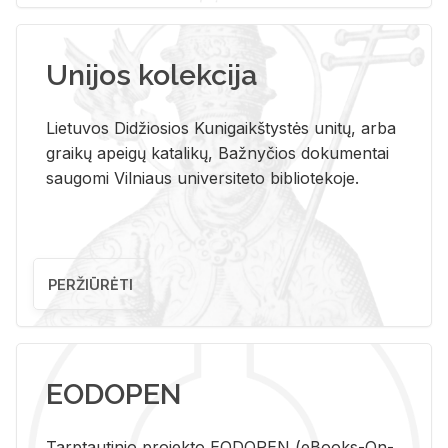
Unijos kolekcija
Lietuvos Didžiosios Kunigaikštystės unitų, arba
graikų apeigų katalikų, Bažnyčios dokumentai
saugomi Vilniaus universiteto bibliotekoje.
PERŽIŪRĖTI
EODOPEN
Tarp­tau­ti­nio pro­jek­to EO­DO­PEN (eBo­oks-On-