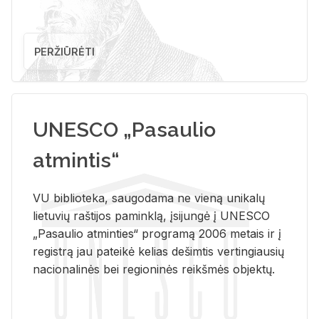
PERŽIŪRĖTI
UNESCO „Pasaulio
atmintis“
VU biblioteka, saugodama ne vieną unikalų
lietuvių raštijos paminklą, įsijungė į UNESCO
„Pasaulio atminties“ programą 2006 metais ir į
registrą jau pateikė kelias dešimtis vertingiausių
nacionalinės bei regioninės reikšmės objektų.