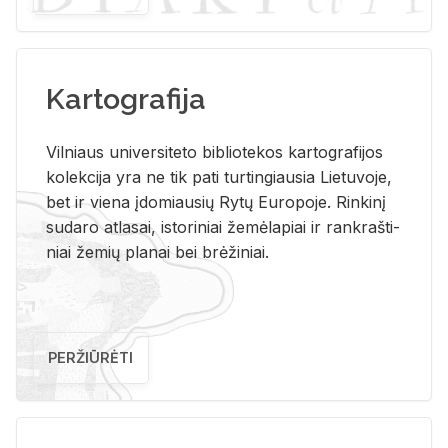
Kartografija
Vil­niaus uni­ver­si­te­to bi­b­lio­te­kos kar­to­gra­fi­jos
ko­lek­ci­ja yra ne tik pati tur­tin­giau­sia Lie­tu­vo­je,
bet ir vie­na įdo­miau­sių Rytų Eu­ro­po­je. Rin­ki­nį
su­da­ro at­la­sai, is­to­ri­niai že­mė­la­piai ir rank­raš­ti­
niai že­mių pla­nai bei brė­ži­niai.
PERŽIŪRĖTI