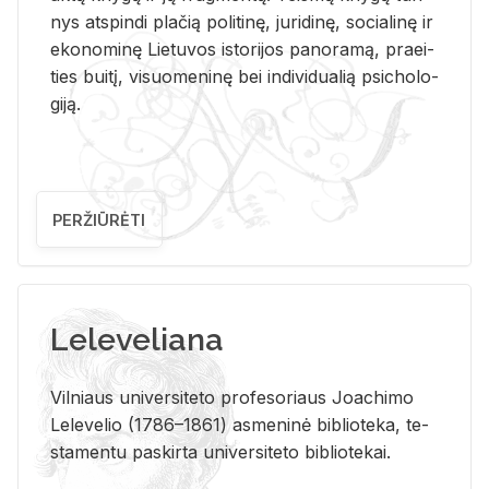
nys at­spin­di pla­čią po­li­ti­nę, ju­ri­di­nę, so­cia­li­nę ir
eko­no­mi­nę Lie­tu­vos is­to­ri­jos pa­no­ra­mą, pra­ei­
ties bui­tį, vi­suo­me­ni­nę bei in­di­vi­dua­lią psi­cho­lo­
gi­ją.
PERŽIŪRĖTI
Leleveliana
Vil­niaus uni­ver­si­te­to pro­fe­so­riaus Jo­a­chi­mo
Le­le­ve­lio (1786–1861) as­me­ni­nė bi­b­lio­te­ka, te­
sta­men­tu pa­skir­ta uni­ver­si­te­to bi­b­lio­te­kai.