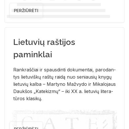
PERŽIŪRĖTI
Lietuvių raštijos
paminklai
Rank­raš­čiai ir spaus­din­ti do­ku­men­tai, pa­ro­dan­
tys lie­tu­viš­kų raš­tų rai­dą nuo se­niau­sių kny­gų
lie­tu­vių kal­ba – Mar­ty­no Ma­žvy­do ir Mi­ka­lo­jaus
Dauk­šos „Ka­te­kiz­mų“ – iki XX a. lie­tu­vių li­te­ra­
tū­ros kla­si­kų.