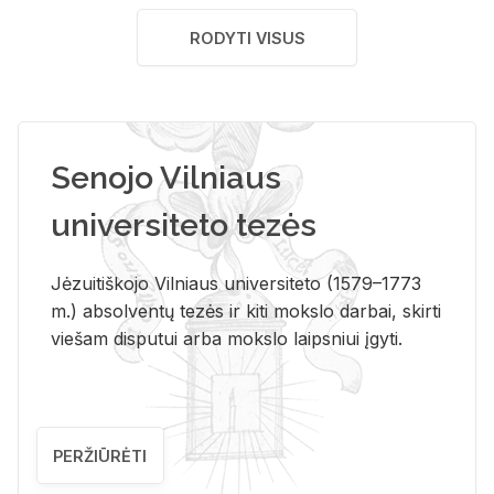
RODYTI VISUS
Senojo Vilniaus
universiteto tezės
Jėzuitiškojo Vilniaus universiteto (1579–1773
m.) absolventų tezės ir kiti mokslo darbai, skirti
viešam disputui arba mokslo laipsniui įgyti.
PERŽIŪRĖTI