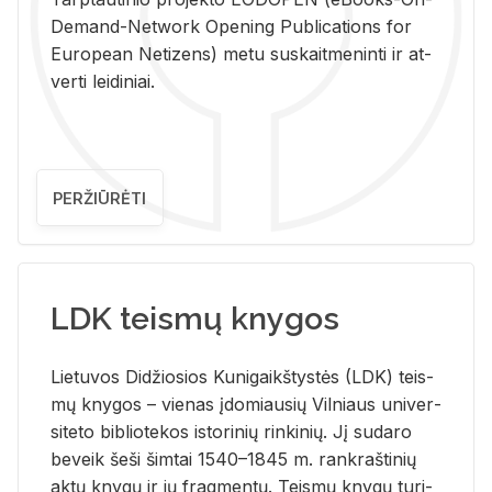
De­mand-Ne­twork Ope­ning Pub­li­ca­tions for
Eu­ro­pe­an Ne­ti­zens) metu su­skait­me­nin­ti ir at­
ver­ti lei­di­niai.
PERŽIŪRĖTI
LDK teismų knygos
Lie­tu­vos Di­džio­sios Ku­ni­gaikš­tys­tės (LDK) teis­
mų kny­gos – vie­nas įdo­miau­sių Vil­niaus uni­ver­
si­te­to bi­b­lio­te­kos is­to­ri­nių rin­ki­nių. Jį su­da­ro
be­veik šeši šim­tai 1540–1845 m. rank­raš­ti­nių
aktų kny­gų ir jų frag­men­tų. Teis­mų kny­gų tu­ri­