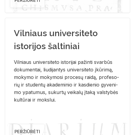
PERŽIŪRĖTI
Vilniaus universiteto
istorijos šaltiniai
Vil­niaus uni­ver­si­te­to is­to­ri­jai pa­žin­ti svar­būs
do­ku­men­tai, liu­di­jan­tys uni­ver­si­te­to įkū­ri­mą,
mo­ky­mo ir mo­ky­mo­si pro­ce­sų rai­dą, pro­fe­so­
rių ir stu­den­tų aka­de­mi­nio ir kas­die­nio gy­ve­ni­
mo ypa­tu­mus, su­kur­tų vei­ka­lų įta­ką vals­ty­bės
kul­tū­rai ir moks­lui.
PERŽIŪRĖTI