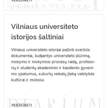
PERŽIŪRĖTI
Vilniaus universiteto
istorijos šaltiniai
Vil­niaus uni­ver­si­te­to is­to­ri­jai pa­žin­ti svar­būs
do­ku­men­tai, liu­di­jan­tys uni­ver­si­te­to įkū­ri­mą,
mo­ky­mo ir mo­ky­mo­si pro­ce­sų rai­dą, pro­fe­so­
rių ir stu­den­tų aka­de­mi­nio ir kas­die­nio gy­ve­ni­
mo ypa­tu­mus, su­kur­tų vei­ka­lų įta­ką vals­ty­bės
kul­tū­rai ir moks­lui.
PERŽIŪRĖTI