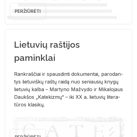
PERŽIŪRĖTI
Lietuvių raštijos
paminklai
Rank­raš­čiai ir spaus­din­ti do­ku­men­tai, pa­ro­dan­
tys lie­tu­viš­kų raš­tų rai­dą nuo se­niau­sių kny­gų
lie­tu­vių kal­ba – Mar­ty­no Ma­žvy­do ir Mi­ka­lo­jaus
Dauk­šos „Ka­te­kiz­mų“ – iki XX a. lie­tu­vių li­te­ra­
tū­ros kla­si­kų.