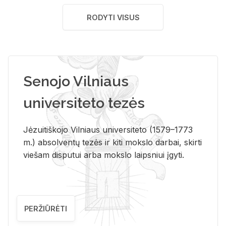
RODYTI VISUS
Senojo Vilniaus
universiteto tezės
Jėzuitiškojo Vilniaus universiteto (1579–1773
m.) absolventų tezės ir kiti mokslo darbai, skirti
viešam disputui arba mokslo laipsniui įgyti.
PERŽIŪRĖTI