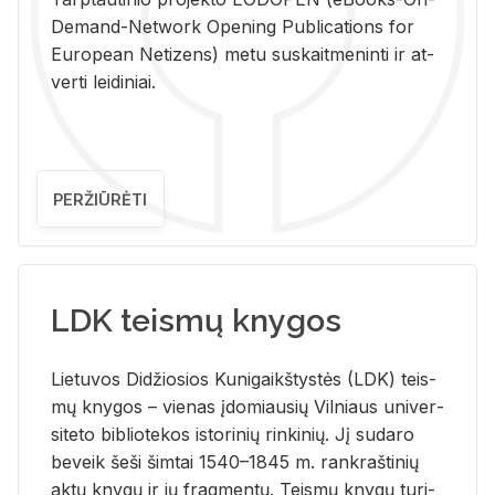
De­mand-Ne­twork Ope­ning Pub­li­ca­tions for
Eu­ro­pe­an Ne­ti­zens) metu su­skait­me­nin­ti ir at­
ver­ti lei­di­niai.
PERŽIŪRĖTI
LDK teismų knygos
Lie­tu­vos Di­džio­sios Ku­ni­gaikš­tys­tės (LDK) teis­
mų kny­gos – vie­nas įdo­miau­sių Vil­niaus uni­ver­
si­te­to bi­b­lio­te­kos is­to­ri­nių rin­ki­nių. Jį su­da­ro
be­veik šeši šim­tai 1540–1845 m. rank­raš­ti­nių
aktų kny­gų ir jų frag­men­tų. Teis­mų kny­gų tu­ri­