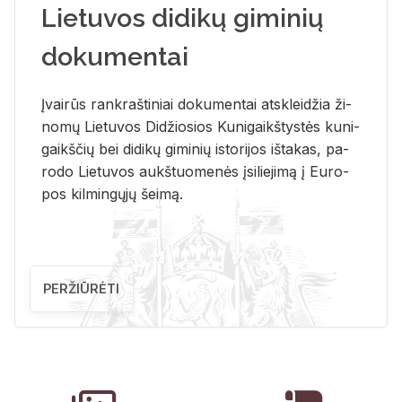
Lietuvos didikų giminių
dokumentai
Įvai­rūs rank­raš­ti­niai do­ku­men­tai at­sklei­džia ži­
no­mų Lie­tu­vos Di­džio­sios Ku­ni­gaikš­tys­tės ku­ni­
gaikš­čių bei di­di­kų gi­mi­nių is­to­ri­jos iš­ta­kas, pa­
ro­do Lie­tu­vos aukš­tuo­me­nės įsi­lie­ji­mą į Eu­ro­
pos kil­min­gų­jų šei­mą.
PERŽIŪRĖTI