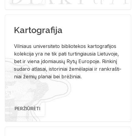
Kartografija
Vil­niaus uni­ver­si­te­to bi­b­lio­te­kos kar­to­gra­fi­jos
ko­lek­ci­ja yra ne tik pati tur­tin­giau­sia Lie­tu­vo­je,
bet ir vie­na įdo­miau­sių Rytų Eu­ro­po­je. Rin­ki­nį
su­da­ro at­la­sai, is­to­ri­niai že­mė­la­piai ir rank­raš­ti­
niai že­mių pla­nai bei brė­ži­niai.
PERŽIŪRĖTI