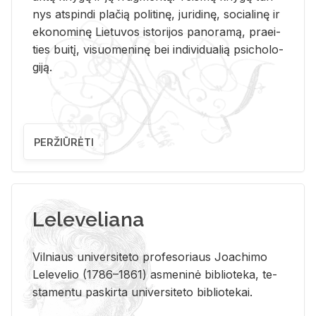
nys at­spin­di pla­čią po­li­ti­nę, ju­ri­di­nę, so­cia­li­nę ir
eko­no­mi­nę Lie­tu­vos is­to­ri­jos pa­no­ra­mą, pra­ei­
ties bui­tį, vi­suo­me­ni­nę bei in­di­vi­dua­lią psi­cho­lo­
gi­ją.
PERŽIŪRĖTI
Leleveliana
Vil­niaus uni­ver­si­te­to pro­fe­so­riaus Jo­a­chi­mo
Le­le­ve­lio (1786–1861) as­me­ni­nė bi­b­lio­te­ka, te­
sta­men­tu pa­skir­ta uni­ver­si­te­to bi­b­lio­te­kai.