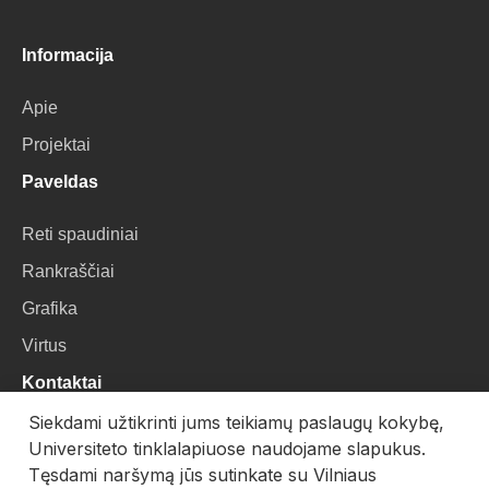
Informacija
Apie
Projektai
Paveldas
Reti spaudiniai
Rankraščiai
Grafika
Virtus
Kontaktai
Siekdami užtikrinti jums teikiamų paslaugų kokybę,
VU Biblioteka
Universiteto tinklalapiuose naudojame slapukus.
Universiteto g. 3, LT-01122, Vilnius
Tęsdami naršymą jūs sutinkate su Vilniaus