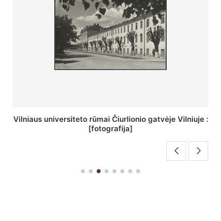
St. Batoro universiteto J. Pilsudskio kolegija :
[fotografija]