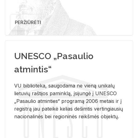
PERŽIŪRĖTI
UNESCO „Pasaulio
atmintis“
VU biblioteka, saugodama ne vieną unikalų
lietuvių raštijos paminklą, įsijungė į UNESCO
„Pasaulio atminties“ programą 2006 metais ir į
registrą jau pateikė kelias dešimtis vertingiausių
nacionalinės bei regioninės reikšmės objektų.