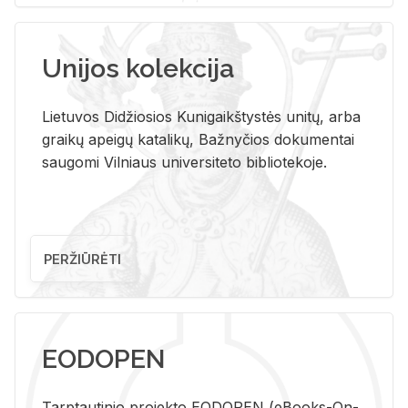
Unijos kolekcija
Lietuvos Didžiosios Kunigaikštystės unitų, arba
graikų apeigų katalikų, Bažnyčios dokumentai
saugomi Vilniaus universiteto bibliotekoje.
PERŽIŪRĖTI
EODOPEN
Tarp­tau­ti­nio pro­jek­to EO­DO­PEN (eBo­oks-On-