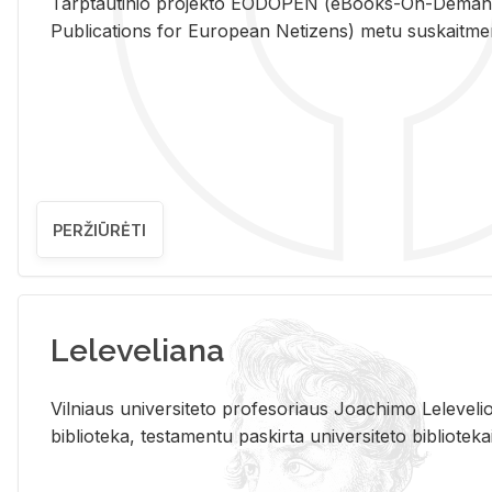
Tarp­tau­ti­nio pro­jek­to EO­DO­PEN (eBo­oks-On-De­m
Pub­li­ca­tions for Eu­ro­pe­an Ne­ti­zens) metu su­skait­me­nin­t
PERŽIŪRĖTI
Leleveliana
Vil­niaus uni­ver­si­te­to pro­fe­so­riaus Jo­a­chi­mo Le­le­ve
bi­b­lio­te­ka, te­sta­men­tu pa­skir­ta uni­ver­si­te­to bi­b­lio­te­ka