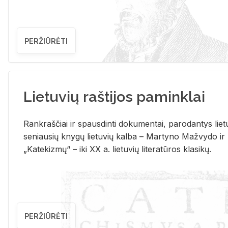
PERŽIŪRĖTI
Lietuvių raštijos paminklai
Rank­raš­čiai ir spaus­din­ti do­ku­men­tai, pa­ro­dan­tys lie­t
se­niau­sių kny­gų lie­tu­vių kal­ba – Mar­ty­no Ma­žvy­do ir
„Ka­te­kiz­mų“ – iki XX a. lie­tu­vių li­te­ra­tū­ros kla­si­kų.
PERŽIŪRĖTI