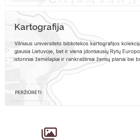
Kartografija
Vil­niaus uni­ver­si­te­to bi­b­lio­te­kos kar­to­gra­fi­jos ko­lek­c
giau­sia Lie­tu­vo­je, bet ir vie­na įdo­miau­sių Rytų Eu­ro­po­je
is­to­ri­niai že­mė­la­piai ir rank­raš­ti­niai že­mių pla­nai bei br
PERŽIŪRĖTI