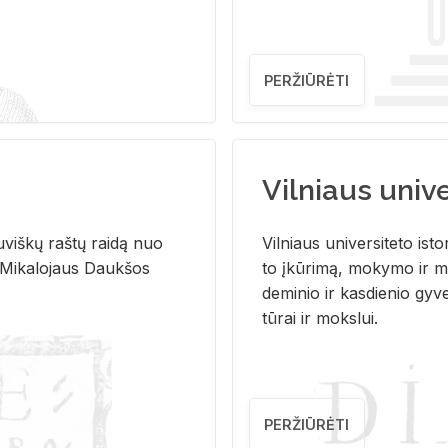
PERŽIŪRĖTI
Vilniaus univer
u­viš­kų raš­tų rai­dą nuo
Vil­niaus uni­ver­si­te­to is­to
 Mi­ka­lo­jaus Dauk­šos
to įkū­ri­mą, mo­ky­mo ir mo
de­mi­nio ir kas­die­nio gy­v
tū­rai ir moks­lui.
PERŽIŪRĖTI