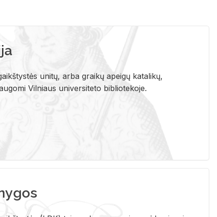
ja
aikštystės unitų, arba graikų apeigų katalikų,
gomi Vilniaus universiteto bibliotekoje.
nygos