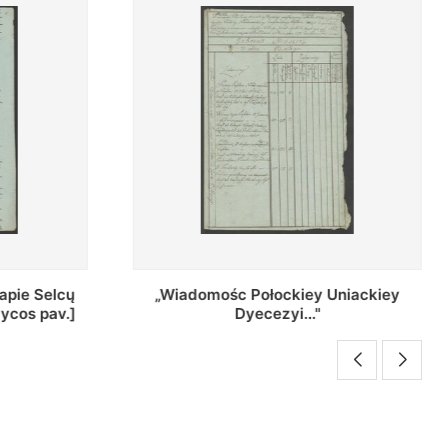
Uniackiey
Regestr Parochow Dekanatu
Brzeskiego