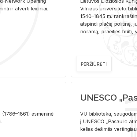
and-Ne­twork Ope­ning
Lie­tu­vos Di­džio­sios Ku­n
i ir at­ver­ti lei­di­niai.
Vil­niaus uni­ver­si­te­to bi­b­
1540–1845 m. rank­raš­ti­ni
at­spin­di pla­čią po­li­ti­nę, j
no­ra­mą, pra­ei­ties bui­tį, vi
PERŽIŪRĖTI
UNESCO „Pasa
­lio (1786–1861) as­me­ni­nė
VU biblioteka, saugodama 
i.
į UNESCO „Pasaulio atmin
kelias dešimtis vertingia