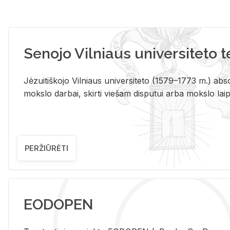
Senojo Vilniaus universiteto 
Jėzuitiškojo Vilniaus universiteto (1579–1773 m.) absol
mokslo darbai, skirti viešam disputui arba mokslo laips
PERŽIŪRĖTI
EODOPEN