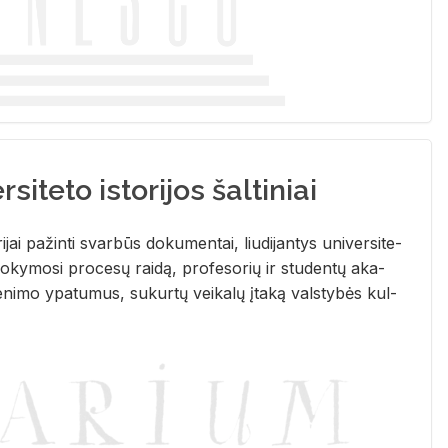
siteto istorijos šaltiniai
­ri­jai pa­žin­ti svar­būs do­ku­men­tai, liu­di­jan­tys uni­ver­si­te­
­ky­mo­si pro­ce­sų rai­dą, pro­fe­so­rių ir stu­den­tų aka­
e­ni­mo ypa­tu­mus, su­kur­tų vei­ka­lų įta­ką vals­ty­bės kul­