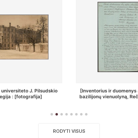
ius ir duomenys apie Selcų
„Wiadomośc Połockiey 
 vienuolyną, Rečycos pav.]
Dyecezyi..."
RODYTI VISUS