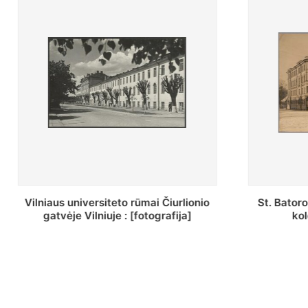
St. Batoro universiteto J. Pilsudskio
[Inventor
kolegija : [fotografija]
bazilijonų