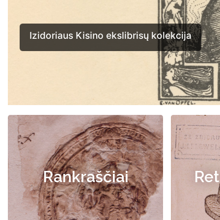
Rankraščiai
Ret