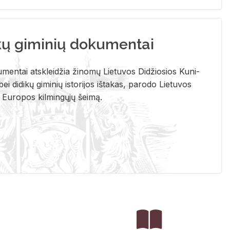
kų giminių dokumentai
u­men­tai at­sklei­džia ži­no­mų Lie­tu­vos Di­džio­sios Ku­ni­
ei di­di­kų gi­mi­nių is­to­ri­jos iš­ta­kas, pa­ro­do Lie­tu­vos
į Eu­ro­pos kil­min­gų­jų šei­mą.