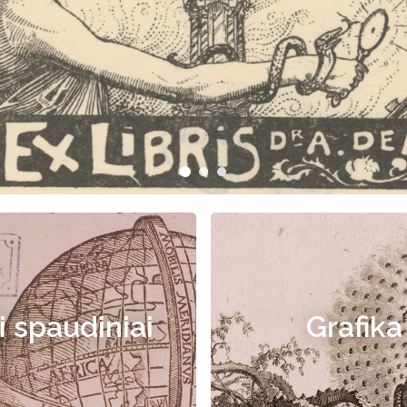
i spaudiniai
Grafika