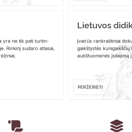
Lietuvos didi
i­ja yra ne tik pati tur­tin­
Įvai­rūs rank­raš­ti­niai do­k
. Rin­ki­nį su­da­ro at­la­sai,
gaikš­tys­tės ku­ni­gaikš­čių b
ė­ži­niai.
aukš­tuo­me­nės įsi­lie­ji­mą 
PERŽIŪRĖTI