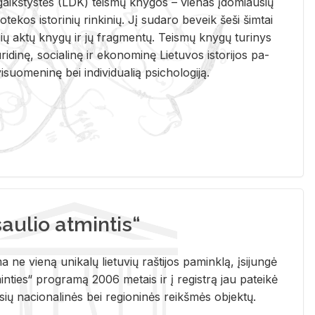
i­gaikš­tys­tės (LDK) teis­mų kny­gos – vie­nas įdo­miau­sių
lio­te­kos is­to­ri­nių rin­ki­nių. Jį su­da­ro be­veik šeši šim­tai
ų aktų kny­gų ir jų frag­men­tų. Teis­mų kny­gų tu­ri­nys
u­ri­di­nę, so­cia­li­nę ir eko­no­mi­nę Lie­tu­vos is­to­ri­jos pa­
­suo­me­ni­nę bei in­di­vi­dua­lią psi­cho­lo­gi­ją.
ulio atmintis“
ne vieną unikalų lietuvių raštijos paminklą, įsijungė
ties“ programą 2006 metais ir į registrą jau pateikė
usių nacionalinės bei regioninės reikšmės objektų.