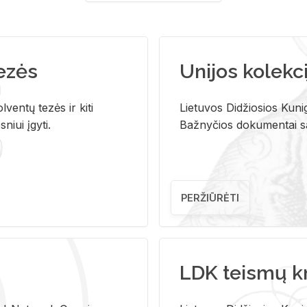
tezės
Unijos kolekci
ventų tezės ir kiti
Lietuvos Didžiosios Kunig
niui įgyti.
Bažnyčios dokumentai sau
PERŽIŪRĖTI
LDK teismų k