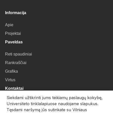
Informacija
Apie
Projektai
Paveldas
Reti spaudiniai
Rankraščiai
Grafika
Virtus
Kontaktai
Siekdami užtikrinti jums teikiamų paslaugų kokybę,
VU Biblioteka
Universiteto tinklalapiuose naudojame slapukus.
Universiteto g. 3, LT-01122, Vilnius
Tęsdami naršymą jūs sutinkate su Vilniaus