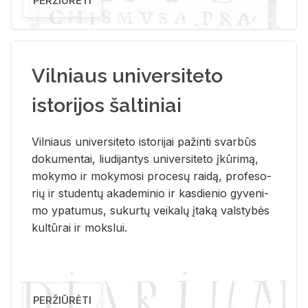
PERŽIŪRĖTI
Vilniaus universiteto
istorijos šaltiniai
Vil­niaus uni­ver­si­te­to is­to­ri­jai pa­žin­ti svar­būs
do­ku­men­tai, liu­di­jan­tys uni­ver­si­te­to įkū­ri­mą,
mo­ky­mo ir mo­ky­mo­si pro­ce­sų rai­dą, pro­fe­so­
rių ir stu­den­tų aka­de­mi­nio ir kas­die­nio gy­ve­ni­
mo ypa­tu­mus, su­kur­tų vei­ka­lų įta­ką vals­ty­bės
kul­tū­rai ir moks­lui.
PERŽIŪRĖTI