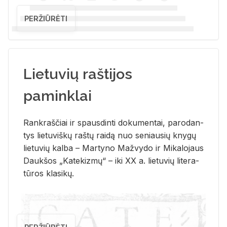
PERŽIŪRĖTI
Lietuvių raštijos
paminklai
Rank­raš­čiai ir spaus­din­ti do­ku­men­tai, pa­ro­dan­
tys lie­tu­viš­kų raš­tų rai­dą nuo se­niau­sių kny­gų
lie­tu­vių kal­ba – Mar­ty­no Ma­žvy­do ir Mi­ka­lo­jaus
Dauk­šos „Ka­te­kiz­mų“ – iki XX a. lie­tu­vių li­te­ra­
tū­ros kla­si­kų.