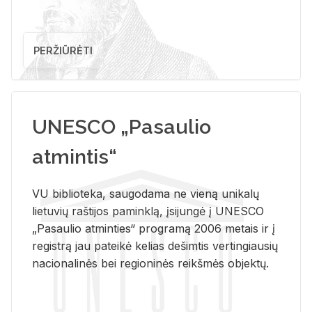
PERŽIŪRĖTI
UNESCO „Pasaulio
atmintis“
VU biblioteka, saugodama ne vieną unikalų
lietuvių raštijos paminklą, įsijungė į UNESCO
„Pasaulio atminties“ programą 2006 metais ir į
registrą jau pateikė kelias dešimtis vertingiausių
nacionalinės bei regioninės reikšmės objektų.