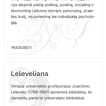
nys at­spin­di pla­čią po­li­ti­nę, ju­ri­di­nę, so­cia­li­nę ir
eko­no­mi­nę Lie­tu­vos is­to­ri­jos pa­no­ra­mą, pra­ei­
ties bui­tį, vi­suo­me­ni­nę bei in­di­vi­dua­lią psi­cho­lo­
gi­ją.
PERŽIŪRĖTI
Leleveliana
Vil­niaus uni­ver­si­te­to pro­fe­so­riaus Jo­a­chi­mo
Le­le­ve­lio (1786–1861) as­me­ni­nė bi­b­lio­te­ka, te­
sta­men­tu pa­skir­ta uni­ver­si­te­to bi­b­lio­te­kai.