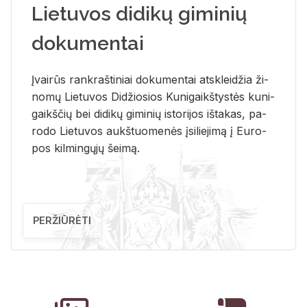
Lietuvos didikų giminių
dokumentai
Įvai­rūs rank­raš­ti­niai do­ku­men­tai at­sklei­džia ži­
no­mų Lie­tu­vos Di­džio­sios Ku­ni­gaikš­tys­tės ku­ni­
gaikš­čių bei di­di­kų gi­mi­nių is­to­ri­jos iš­ta­kas, pa­
ro­do Lie­tu­vos aukš­tuo­me­nės įsi­lie­ji­mą į Eu­ro­
pos kil­min­gų­jų šei­mą.
PERŽIŪRĖTI