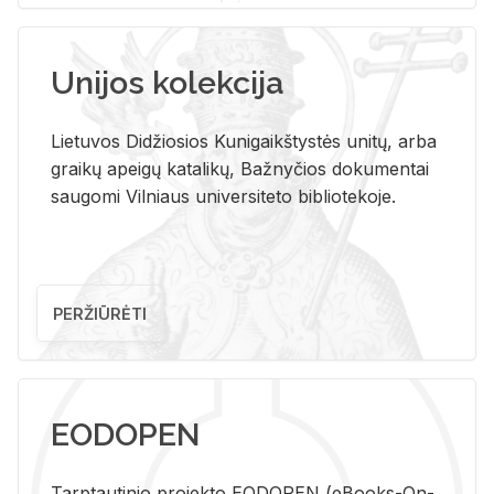
Unijos kolekcija
Lietuvos Didžiosios Kunigaikštystės unitų, arba
graikų apeigų katalikų, Bažnyčios dokumentai
saugomi Vilniaus universiteto bibliotekoje.
PERŽIŪRĖTI
EODOPEN
Tarp­tau­ti­nio pro­jek­to EO­DO­PEN (eBo­oks-On-