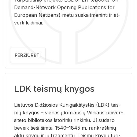
De­mand-Ne­twork Ope­ning Pub­li­ca­tions for
Eu­ro­pe­an Ne­ti­zens) metu su­skait­me­nin­ti ir at­
ver­ti lei­di­niai.
PERŽIŪRĖTI
LDK teismų knygos
Lie­tu­vos Di­džio­sios Ku­ni­gaikš­tys­tės (LDK) teis­
mų kny­gos – vie­nas įdo­miau­sių Vil­niaus uni­ver­
si­te­to bi­b­lio­te­kos is­to­ri­nių rin­ki­nių. Jį su­da­ro
be­veik šeši šim­tai 1540–1845 m. rank­raš­ti­nių
aktų kny­gų ir jų frag­men­tų. Teis­mų kny­gų tu­ri­