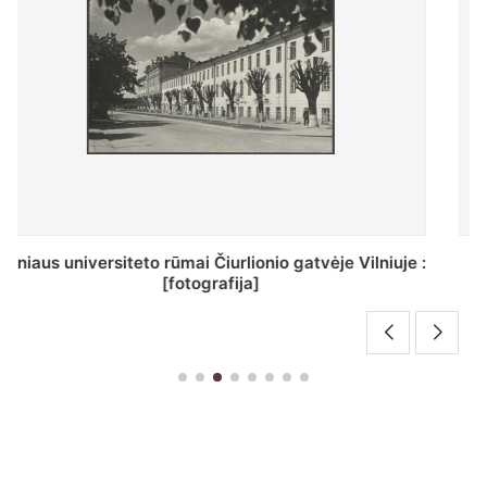
St. Batoro universiteto J. Pilsudskio kolegija :
[fotografija]