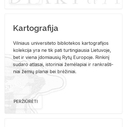
Kartografija
Vil­niaus uni­ver­si­te­to bi­b­lio­te­kos kar­to­gra­fi­jos
ko­lek­ci­ja yra ne tik pati tur­tin­giau­sia Lie­tu­vo­je,
bet ir vie­na įdo­miau­sių Rytų Eu­ro­po­je. Rin­ki­nį
su­da­ro at­la­sai, is­to­ri­niai že­mė­la­piai ir rank­raš­ti­
niai že­mių pla­nai bei brė­ži­niai.
PERŽIŪRĖTI