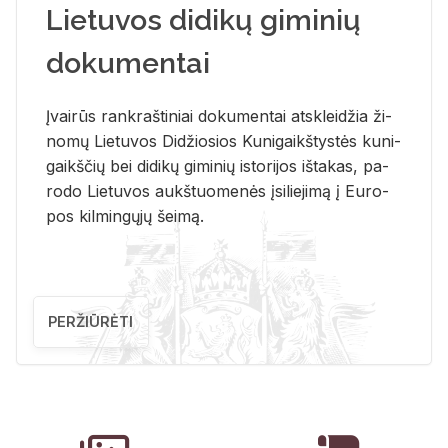
Lietuvos didikų giminių
dokumentai
Įvai­rūs rank­raš­ti­niai do­ku­men­tai at­sklei­džia ži­
no­mų Lie­tu­vos Di­džio­sios Ku­ni­gaikš­tys­tės ku­ni­
gaikš­čių bei di­di­kų gi­mi­nių is­to­ri­jos iš­ta­kas, pa­
ro­do Lie­tu­vos aukš­tuo­me­nės įsi­lie­ji­mą į Eu­ro­
pos kil­min­gų­jų šei­mą.
PERŽIŪRĖTI