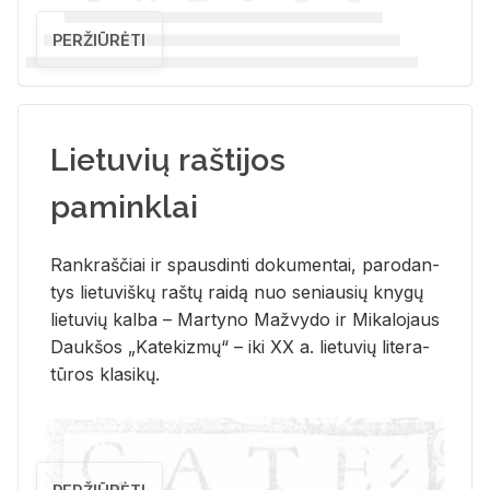
PERŽIŪRĖTI
Lietuvių raštijos
paminklai
Rank­raš­čiai ir spaus­din­ti do­ku­men­tai, pa­ro­dan­
tys lie­tu­viš­kų raš­tų rai­dą nuo se­niau­sių kny­gų
lie­tu­vių kal­ba – Mar­ty­no Ma­žvy­do ir Mi­ka­lo­jaus
Dauk­šos „Ka­te­kiz­mų“ – iki XX a. lie­tu­vių li­te­ra­
tū­ros kla­si­kų.