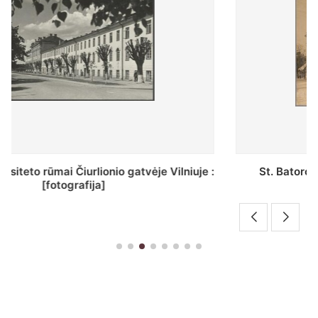
St. Batoro universiteto J. Pilsudskio kolegija :
[fotografija]