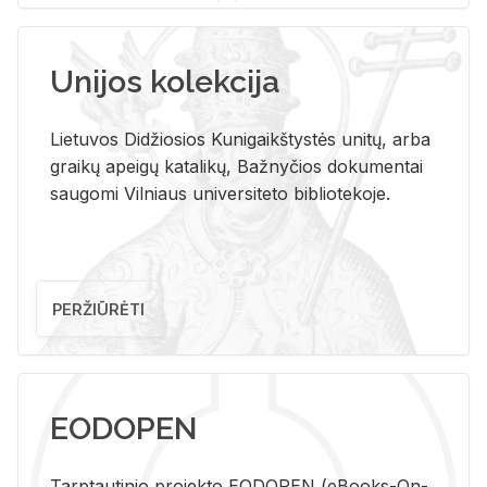
Unijos kolekcija
Lietuvos Didžiosios Kunigaikštystės unitų, arba
graikų apeigų katalikų, Bažnyčios dokumentai
saugomi Vilniaus universiteto bibliotekoje.
PERŽIŪRĖTI
EODOPEN
Tarp­tau­ti­nio pro­jek­to EO­DO­PEN (eBo­oks-On-