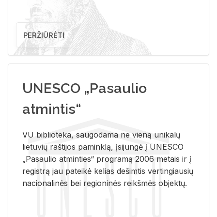
PERŽIŪRĖTI
UNESCO „Pasaulio
atmintis“
VU biblioteka, saugodama ne vieną unikalų
lietuvių raštijos paminklą, įsijungė į UNESCO
„Pasaulio atminties“ programą 2006 metais ir į
registrą jau pateikė kelias dešimtis vertingiausių
nacionalinės bei regioninės reikšmės objektų.