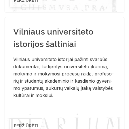
PERŽIŪRĖTI
Vilniaus universiteto
istorijos šaltiniai
Vil­niaus uni­ver­si­te­to is­to­ri­jai pa­žin­ti svar­būs
do­ku­men­tai, liu­di­jan­tys uni­ver­si­te­to įkū­ri­mą,
mo­ky­mo ir mo­ky­mo­si pro­ce­sų rai­dą, pro­fe­so­
rių ir stu­den­tų aka­de­mi­nio ir kas­die­nio gy­ve­ni­
mo ypa­tu­mus, su­kur­tų vei­ka­lų įta­ką vals­ty­bės
kul­tū­rai ir moks­lui.
PERŽIŪRĖTI