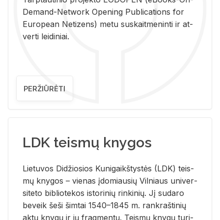
De­mand-Ne­twork Ope­ning Pub­li­ca­tions for
Eu­ro­pe­an Ne­ti­zens) metu su­skait­me­nin­ti ir at­
ver­ti lei­di­niai.
PERŽIŪRĖTI
LDK teismų knygos
Lie­tu­vos Di­džio­sios Ku­ni­gaikš­tys­tės (LDK) teis­
mų kny­gos – vie­nas įdo­miau­sių Vil­niaus uni­ver­
si­te­to bi­b­lio­te­kos is­to­ri­nių rin­ki­nių. Jį su­da­ro
be­veik šeši šim­tai 1540–1845 m. rank­raš­ti­nių
aktų kny­gų ir jų frag­men­tų. Teis­mų kny­gų tu­ri­