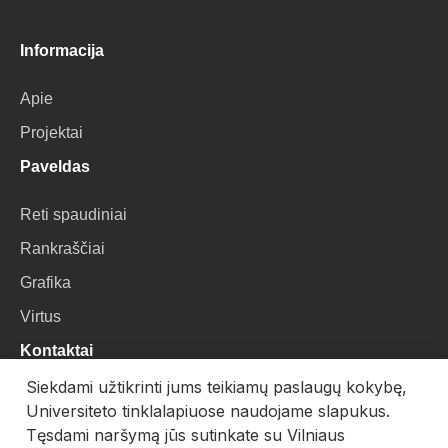
Informacija
Apie
Projektai
Paveldas
Reti spaudiniai
Rankraščiai
Grafika
Virtus
Kontaktai
Siekdami užtikrinti jums teikiamų paslaugų kokybę,
VU Biblioteka
Universiteto tinklalapiuose naudojame slapukus.
Universiteto g. 3, LT-01122, Vilnius
Tęsdami naršymą jūs sutinkate su Vilniaus