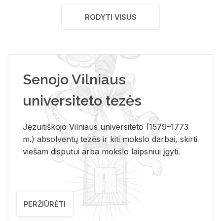
RODYTI VISUS
Senojo Vilniaus
universiteto tezės
Jėzuitiškojo Vilniaus universiteto (1579–1773
m.) absolventų tezės ir kiti mokslo darbai, skirti
viešam disputui arba mokslo laipsniui įgyti.
PERŽIŪRĖTI