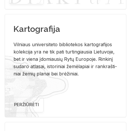
Kartografija
Vil­niaus uni­ver­si­te­to bi­b­lio­te­kos kar­to­gra­fi­jos
ko­lek­ci­ja yra ne tik pati tur­tin­giau­sia Lie­tu­vo­je,
bet ir vie­na įdo­miau­sių Rytų Eu­ro­po­je. Rin­ki­nį
su­da­ro at­la­sai, is­to­ri­niai že­mė­la­piai ir rank­raš­ti­
niai že­mių pla­nai bei brė­ži­niai.
PERŽIŪRĖTI