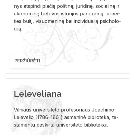
nys at­spin­di pla­čią po­li­ti­nę, ju­ri­di­nę, so­cia­li­nę ir
eko­no­mi­nę Lie­tu­vos is­to­ri­jos pa­no­ra­mą, pra­ei­
ties bui­tį, vi­suo­me­ni­nę bei in­di­vi­dua­lią psi­cho­lo­
gi­ją.
PERŽIŪRĖTI
Leleveliana
Vil­niaus uni­ver­si­te­to pro­fe­so­riaus Jo­a­chi­mo
Le­le­ve­lio (1786–1861) as­me­ni­nė bi­b­lio­te­ka, te­
sta­men­tu pa­skir­ta uni­ver­si­te­to bi­b­lio­te­kai.