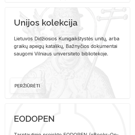
Unijos kolekcija
Lietuvos Didžiosios Kunigaikštystės unitų, arba
graikų apeigų katalikų, Bažnyčios dokumentai
saugomi Vilniaus universiteto bibliotekoje.
PERŽIŪRĖTI
EODOPEN
Tarp­tau­ti­nio pro­jek­to EO­DO­PEN (eBo­oks-On-