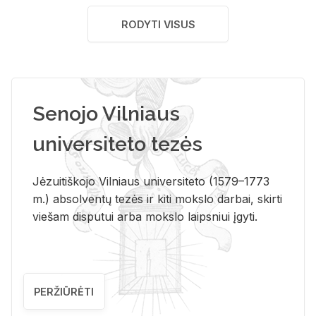
RODYTI VISUS
Senojo Vilniaus
universiteto tezės
Jėzuitiškojo Vilniaus universiteto (1579–1773
m.) absolventų tezės ir kiti mokslo darbai, skirti
viešam disputui arba mokslo laipsniui įgyti.
PERŽIŪRĖTI