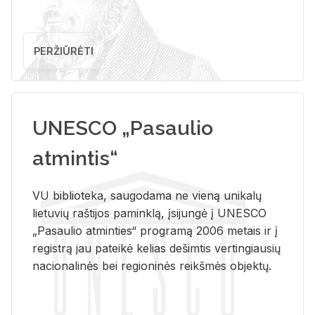
PERŽIŪRĖTI
UNESCO „Pasaulio
atmintis“
VU biblioteka, saugodama ne vieną unikalų
lietuvių raštijos paminklą, įsijungė į UNESCO
„Pasaulio atminties“ programą 2006 metais ir į
registrą jau pateikė kelias dešimtis vertingiausių
nacionalinės bei regioninės reikšmės objektų.