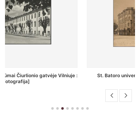
St. Batoro universiteto J. Pilsudskio kolegija :
[fotografija]