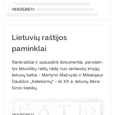
PERŽIŪRĖTI
Lietuvių raštijos
paminklai
Rank­raš­čiai ir spaus­din­ti do­ku­men­tai, pa­ro­dan­
tys lie­tu­viš­kų raš­tų rai­dą nuo se­niau­sių kny­gų
lie­tu­vių kal­ba – Mar­ty­no Ma­žvy­do ir Mi­ka­lo­jaus
Dauk­šos „Ka­te­kiz­mų“ – iki XX a. lie­tu­vių li­te­ra­
tū­ros kla­si­kų.