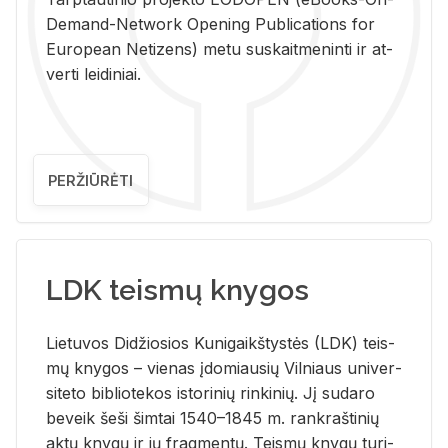
De­mand-Ne­twork Ope­ning Pub­li­ca­tions for
Eu­ro­pe­an Ne­ti­zens) metu su­skait­me­nin­ti ir at­
ver­ti lei­di­niai.
PERŽIŪRĖTI
LDK teismų knygos
Lie­tu­vos Di­džio­sios Ku­ni­gaikš­tys­tės (LDK) teis­
mų kny­gos – vie­nas įdo­miau­sių Vil­niaus uni­ver­
si­te­to bi­b­lio­te­kos is­to­ri­nių rin­ki­nių. Jį su­da­ro
be­veik šeši šim­tai 1540–1845 m. rank­raš­ti­nių
aktų kny­gų ir jų frag­men­tų. Teis­mų kny­gų tu­ri­