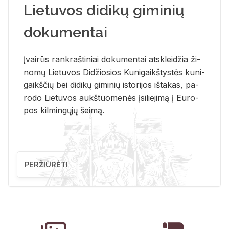
Lietuvos didikų giminių
dokumentai
Įvai­rūs rank­raš­ti­niai do­ku­men­tai at­sklei­džia ži­
no­mų Lie­tu­vos Di­džio­sios Ku­ni­gaikš­tys­tės ku­ni­
gaikš­čių bei di­di­kų gi­mi­nių is­to­ri­jos iš­ta­kas, pa­
ro­do Lie­tu­vos aukš­tuo­me­nės įsi­lie­ji­mą į Eu­ro­
pos kil­min­gų­jų šei­mą.
PERŽIŪRĖTI