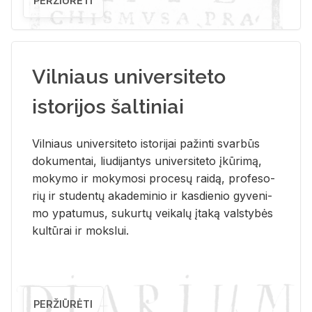
PERŽIŪRĖTI
Vilniaus universiteto
istorijos šaltiniai
Vil­niaus uni­ver­si­te­to is­to­ri­jai pa­žin­ti svar­būs
do­ku­men­tai, liu­di­jan­tys uni­ver­si­te­to įkū­ri­mą,
mo­ky­mo ir mo­ky­mo­si pro­ce­sų rai­dą, pro­fe­so­
rių ir stu­den­tų aka­de­mi­nio ir kas­die­nio gy­ve­ni­
mo ypa­tu­mus, su­kur­tų vei­ka­lų įta­ką vals­ty­bės
kul­tū­rai ir moks­lui.
PERŽIŪRĖTI