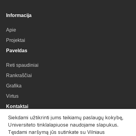
Informacija
Apie
Projektai
Paveldas
Reti spaudiniai
Rankraščiai
Grafika
Virtus
Kontaktai
Siekdami užtikrinti jums teikiamų paslaugų kokybę,
VU Biblioteka
Universiteto tinklalapiuose naudojame slapukus.
Universiteto g. 3, LT-01122, Vilnius
Tęsdami naršymą jūs sutinkate su Vilniaus