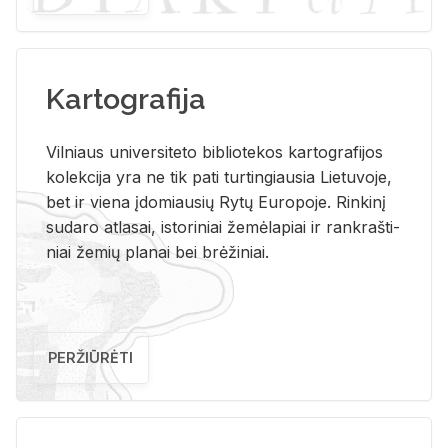
Kartografija
Vil­niaus uni­ver­si­te­to bi­b­lio­te­kos kar­to­gra­fi­jos
ko­lek­ci­ja yra ne tik pati tur­tin­giau­sia Lie­tu­vo­je,
bet ir vie­na įdo­miau­sių Rytų Eu­ro­po­je. Rin­ki­nį
su­da­ro at­la­sai, is­to­ri­niai že­mė­la­piai ir rank­raš­ti­
niai že­mių pla­nai bei brė­ži­niai.
PERŽIŪRĖTI