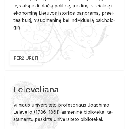
nys at­spin­di pla­čią po­li­ti­nę, ju­ri­di­nę, so­cia­li­nę ir
eko­no­mi­nę Lie­tu­vos is­to­ri­jos pa­no­ra­mą, pra­ei­
ties bui­tį, vi­suo­me­ni­nę bei in­di­vi­dua­lią psi­cho­lo­
gi­ją.
PERŽIŪRĖTI
Leleveliana
Vil­niaus uni­ver­si­te­to pro­fe­so­riaus Jo­a­chi­mo
Le­le­ve­lio (1786–1861) as­me­ni­nė bi­b­lio­te­ka, te­
sta­men­tu pa­skir­ta uni­ver­si­te­to bi­b­lio­te­kai.