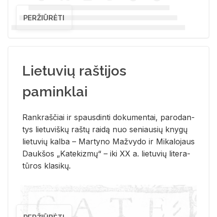
PERŽIŪRĖTI
Lietuvių raštijos
paminklai
Rank­raš­čiai ir spaus­din­ti do­ku­men­tai, pa­ro­dan­
tys lie­tu­viš­kų raš­tų rai­dą nuo se­niau­sių kny­gų
lie­tu­vių kal­ba – Mar­ty­no Ma­žvy­do ir Mi­ka­lo­jaus
Dauk­šos „Ka­te­kiz­mų“ – iki XX a. lie­tu­vių li­te­ra­
tū­ros kla­si­kų.