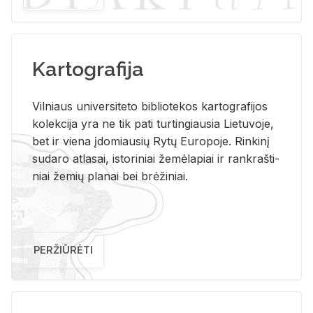
Kartografija
Vil­niaus uni­ver­si­te­to bi­b­lio­te­kos kar­to­gra­fi­jos
ko­lek­ci­ja yra ne tik pati tur­tin­giau­sia Lie­tu­vo­je,
bet ir vie­na įdo­miau­sių Rytų Eu­ro­po­je. Rin­ki­nį
su­da­ro at­la­sai, is­to­ri­niai že­mė­la­piai ir rank­raš­ti­
niai že­mių pla­nai bei brė­ži­niai.
PERŽIŪRĖTI