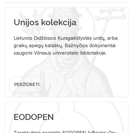
Unijos kolekcija
Lietuvos Didžiosios Kunigaikštystės unitų, arba
graikų apeigų katalikų, Bažnyčios dokumentai
saugomi Vilniaus universiteto bibliotekoje.
PERŽIŪRĖTI
EODOPEN
Tarp­tau­ti­nio pro­jek­to EO­DO­PEN (eBo­oks-On-