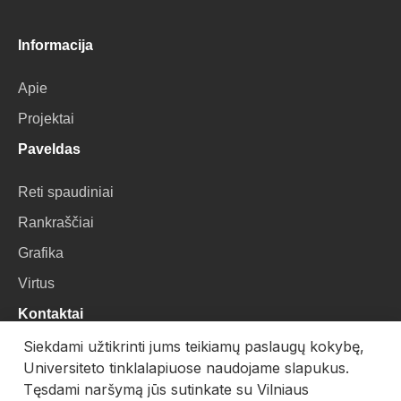
Informacija
Apie
Projektai
Paveldas
Reti spaudiniai
Rankraščiai
Grafika
Virtus
Kontaktai
Siekdami užtikrinti jums teikiamų paslaugų kokybę,
VU Biblioteka
Universiteto tinklalapiuose naudojame slapukus.
Universiteto g. 3, LT-01122, Vilnius
Tęsdami naršymą jūs sutinkate su Vilniaus