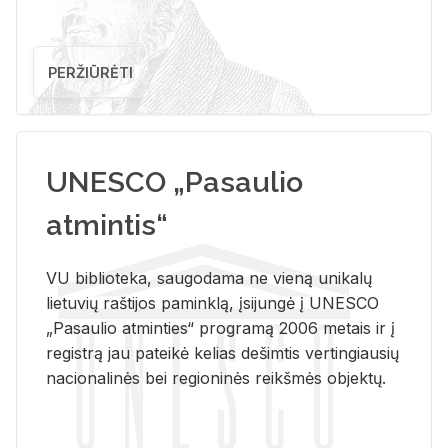
PERŽIŪRĖTI
UNESCO „Pasaulio
atmintis“
VU biblioteka, saugodama ne vieną unikalų
lietuvių raštijos paminklą, įsijungė į UNESCO
„Pasaulio atminties“ programą 2006 metais ir į
registrą jau pateikė kelias dešimtis vertingiausių
nacionalinės bei regioninės reikšmės objektų.