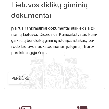
Lietuvos didikų giminių
dokumentai
Įvai­rūs rank­raš­ti­niai do­ku­men­tai at­sklei­džia ži­
no­mų Lie­tu­vos Di­džio­sios Ku­ni­gaikš­tys­tės ku­ni­
gaikš­čių bei di­di­kų gi­mi­nių is­to­ri­jos iš­ta­kas, pa­
ro­do Lie­tu­vos aukš­tuo­me­nės įsi­lie­ji­mą į Eu­ro­
pos kil­min­gų­jų šei­mą.
PERŽIŪRĖTI