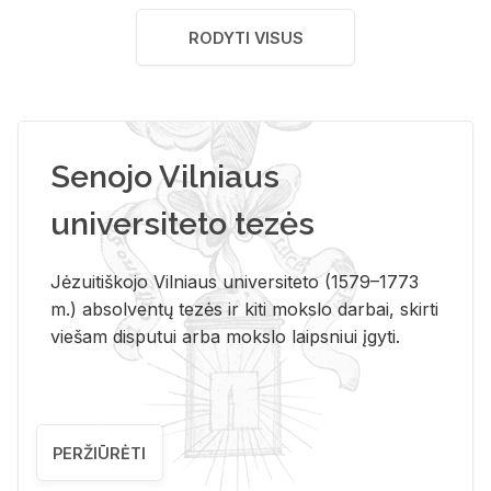
RODYTI VISUS
Senojo Vilniaus
universiteto tezės
Jėzuitiškojo Vilniaus universiteto (1579–1773
m.) absolventų tezės ir kiti mokslo darbai, skirti
viešam disputui arba mokslo laipsniui įgyti.
PERŽIŪRĖTI