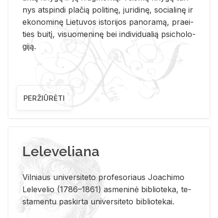
nys at­spin­di pla­čią po­li­ti­nę, ju­ri­di­nę, so­cia­li­nę ir
eko­no­mi­nę Lie­tu­vos is­to­ri­jos pa­no­ra­mą, pra­ei­
ties bui­tį, vi­suo­me­ni­nę bei in­di­vi­dua­lią psi­cho­lo­
gi­ją.
PERŽIŪRĖTI
Leleveliana
Vil­niaus uni­ver­si­te­to pro­fe­so­riaus Jo­a­chi­mo
Le­le­ve­lio (1786–1861) as­me­ni­nė bi­b­lio­te­ka, te­
sta­men­tu pa­skir­ta uni­ver­si­te­to bi­b­lio­te­kai.