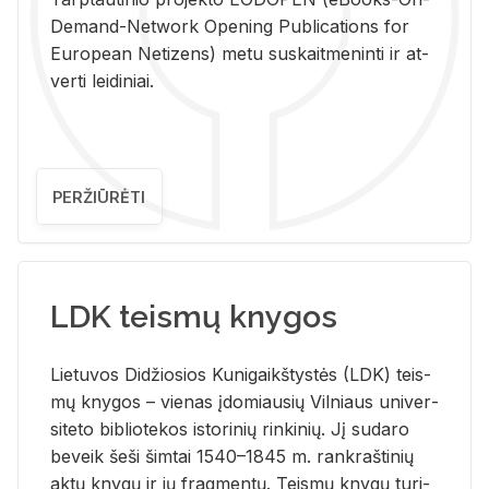
De­mand-Ne­twork Ope­ning Pub­li­ca­tions for
Eu­ro­pe­an Ne­ti­zens) metu su­skait­me­nin­ti ir at­
ver­ti lei­di­niai.
PERŽIŪRĖTI
LDK teismų knygos
Lie­tu­vos Di­džio­sios Ku­ni­gaikš­tys­tės (LDK) teis­
mų kny­gos – vie­nas įdo­miau­sių Vil­niaus uni­ver­
si­te­to bi­b­lio­te­kos is­to­ri­nių rin­ki­nių. Jį su­da­ro
be­veik šeši šim­tai 1540–1845 m. rank­raš­ti­nių
aktų kny­gų ir jų frag­men­tų. Teis­mų kny­gų tu­ri­