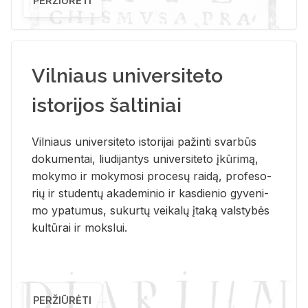
PERŽIŪRĖTI
Vilniaus universiteto
istorijos šaltiniai
Vil­niaus uni­ver­si­te­to is­to­ri­jai pa­žin­ti svar­būs
do­ku­men­tai, liu­di­jan­tys uni­ver­si­te­to įkū­ri­mą,
mo­ky­mo ir mo­ky­mo­si pro­ce­sų rai­dą, pro­fe­so­
rių ir stu­den­tų aka­de­mi­nio ir kas­die­nio gy­ve­ni­
mo ypa­tu­mus, su­kur­tų vei­ka­lų įta­ką vals­ty­bės
kul­tū­rai ir moks­lui.
PERŽIŪRĖTI