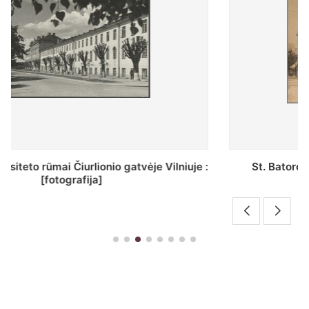
St. Batoro universiteto J. Pilsudskio kolegija :
[fotografija]