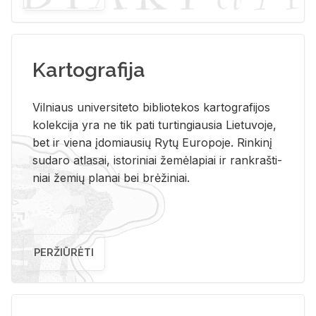
Kartografija
Vil­niaus uni­ver­si­te­to bi­b­lio­te­kos kar­to­gra­fi­jos
ko­lek­ci­ja yra ne tik pati tur­tin­giau­sia Lie­tu­vo­je,
bet ir vie­na įdo­miau­sių Rytų Eu­ro­po­je. Rin­ki­nį
su­da­ro at­la­sai, is­to­ri­niai že­mė­la­piai ir rank­raš­ti­
niai že­mių pla­nai bei brė­ži­niai.
PERŽIŪRĖTI