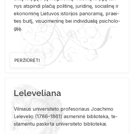
nys at­spin­di pla­čią po­li­ti­nę, ju­ri­di­nę, so­cia­li­nę ir
eko­no­mi­nę Lie­tu­vos is­to­ri­jos pa­no­ra­mą, pra­ei­
ties bui­tį, vi­suo­me­ni­nę bei in­di­vi­dua­lią psi­cho­lo­
gi­ją.
PERŽIŪRĖTI
Leleveliana
Vil­niaus uni­ver­si­te­to pro­fe­so­riaus Jo­a­chi­mo
Le­le­ve­lio (1786–1861) as­me­ni­nė bi­b­lio­te­ka, te­
sta­men­tu pa­skir­ta uni­ver­si­te­to bi­b­lio­te­kai.