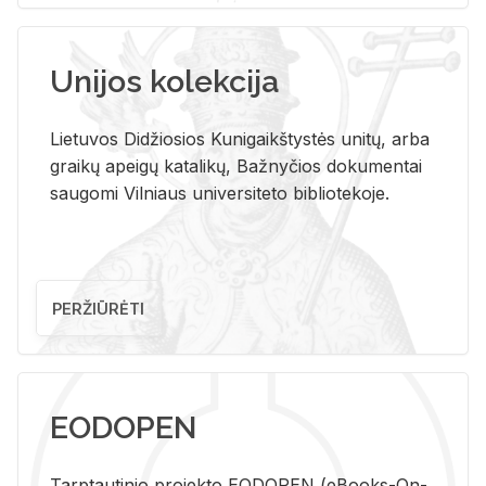
Unijos kolekcija
Lietuvos Didžiosios Kunigaikštystės unitų, arba
graikų apeigų katalikų, Bažnyčios dokumentai
saugomi Vilniaus universiteto bibliotekoje.
PERŽIŪRĖTI
EODOPEN
Tarp­tau­ti­nio pro­jek­to EO­DO­PEN (eBo­oks-On-