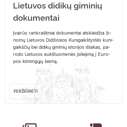
Lietuvos didikų giminių
dokumentai
Įvai­rūs rank­raš­ti­niai do­ku­men­tai at­sklei­džia ži­
no­mų Lie­tu­vos Di­džio­sios Ku­ni­gaikš­tys­tės ku­ni­
gaikš­čių bei di­di­kų gi­mi­nių is­to­ri­jos iš­ta­kas, pa­
ro­do Lie­tu­vos aukš­tuo­me­nės įsi­lie­ji­mą į Eu­ro­
pos kil­min­gų­jų šei­mą.
PERŽIŪRĖTI