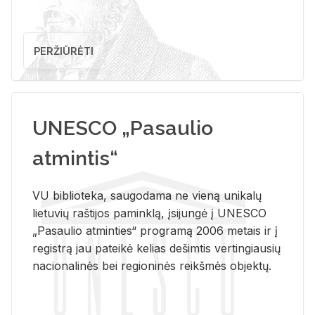
PERŽIŪRĖTI
UNESCO „Pasaulio
atmintis“
VU biblioteka, saugodama ne vieną unikalų
lietuvių raštijos paminklą, įsijungė į UNESCO
„Pasaulio atminties“ programą 2006 metais ir į
registrą jau pateikė kelias dešimtis vertingiausių
nacionalinės bei regioninės reikšmės objektų.