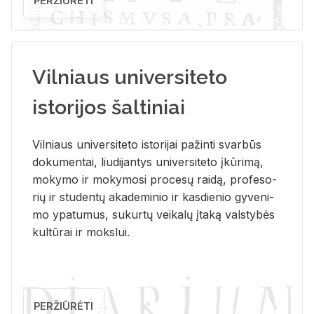
PERŽIŪRĖTI
Vilniaus universiteto
istorijos šaltiniai
Vil­niaus uni­ver­si­te­to is­to­ri­jai pa­žin­ti svar­būs
do­ku­men­tai, liu­di­jan­tys uni­ver­si­te­to įkū­ri­mą,
mo­ky­mo ir mo­ky­mo­si pro­ce­sų rai­dą, pro­fe­so­
rių ir stu­den­tų aka­de­mi­nio ir kas­die­nio gy­ve­ni­
mo ypa­tu­mus, su­kur­tų vei­ka­lų įta­ką vals­ty­bės
kul­tū­rai ir moks­lui.
PERŽIŪRĖTI