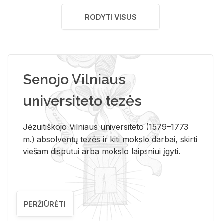
RODYTI VISUS
Senojo Vilniaus
universiteto tezės
Jėzuitiškojo Vilniaus universiteto (1579–1773
m.) absolventų tezės ir kiti mokslo darbai, skirti
viešam disputui arba mokslo laipsniui įgyti.
PERŽIŪRĖTI