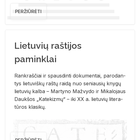
PERŽIŪRĖTI
Lietuvių raštijos
paminklai
Rank­raš­čiai ir spaus­din­ti do­ku­men­tai, pa­ro­dan­
tys lie­tu­viš­kų raš­tų rai­dą nuo se­niau­sių kny­gų
lie­tu­vių kal­ba – Mar­ty­no Ma­žvy­do ir Mi­ka­lo­jaus
Dauk­šos „Ka­te­kiz­mų“ – iki XX a. lie­tu­vių li­te­ra­
tū­ros kla­si­kų.