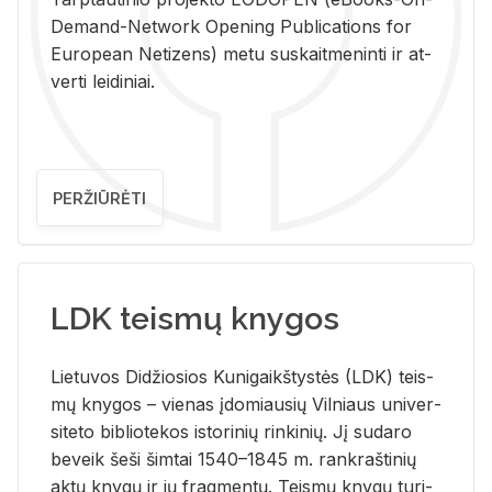
De­mand-Ne­twork Ope­ning Pub­li­ca­tions for
Eu­ro­pe­an Ne­ti­zens) metu su­skait­me­nin­ti ir at­
ver­ti lei­di­niai.
PERŽIŪRĖTI
LDK teismų knygos
Lie­tu­vos Di­džio­sios Ku­ni­gaikš­tys­tės (LDK) teis­
mų kny­gos – vie­nas įdo­miau­sių Vil­niaus uni­ver­
si­te­to bi­b­lio­te­kos is­to­ri­nių rin­ki­nių. Jį su­da­ro
be­veik šeši šim­tai 1540–1845 m. rank­raš­ti­nių
aktų kny­gų ir jų frag­men­tų. Teis­mų kny­gų tu­ri­