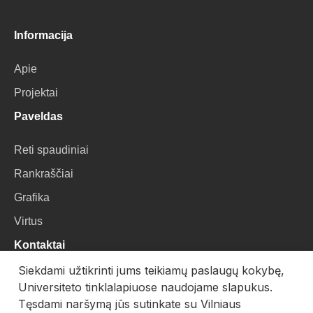
Informacija
Apie
Projektai
Paveldas
Reti spaudiniai
Rankraščiai
Grafika
Virtus
Kontaktai
Siekdami užtikrinti jums teikiamų paslaugų kokybę,
VU Biblioteka
Universiteto tinklalapiuose naudojame slapukus.
Universiteto g. 3, LT-01122, Vilnius
Tęsdami naršymą jūs sutinkate su Vilniaus