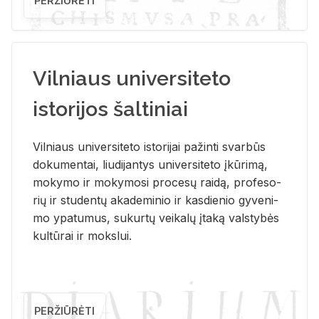
PERŽIŪRĖTI
Vilniaus universiteto
istorijos šaltiniai
Vil­niaus uni­ver­si­te­to is­to­ri­jai pa­žin­ti svar­būs
do­ku­men­tai, liu­di­jan­tys uni­ver­si­te­to įkū­ri­mą,
mo­ky­mo ir mo­ky­mo­si pro­ce­sų rai­dą, pro­fe­so­
rių ir stu­den­tų aka­de­mi­nio ir kas­die­nio gy­ve­ni­
mo ypa­tu­mus, su­kur­tų vei­ka­lų įta­ką vals­ty­bės
kul­tū­rai ir moks­lui.
PERŽIŪRĖTI