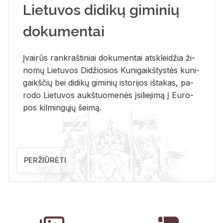
Lietuvos didikų giminių
dokumentai
Įvai­rūs rank­raš­ti­niai do­ku­men­tai at­sklei­džia ži­
no­mų Lie­tu­vos Di­džio­sios Ku­ni­gaikš­tys­tės ku­ni­
gaikš­čių bei di­di­kų gi­mi­nių is­to­ri­jos iš­ta­kas, pa­
ro­do Lie­tu­vos aukš­tuo­me­nės įsi­lie­ji­mą į Eu­ro­
pos kil­min­gų­jų šei­mą.
PERŽIŪRĖTI