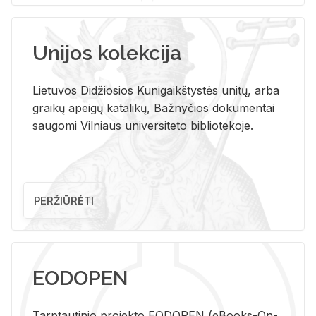
Unijos kolekcija
Lietuvos Didžiosios Kunigaikštystės unitų, arba
graikų apeigų katalikų, Bažnyčios dokumentai
saugomi Vilniaus universiteto bibliotekoje.
PERŽIŪRĖTI
EODOPEN
Tarp­tau­ti­nio pro­jek­to EO­DO­PEN (eBo­oks-On-