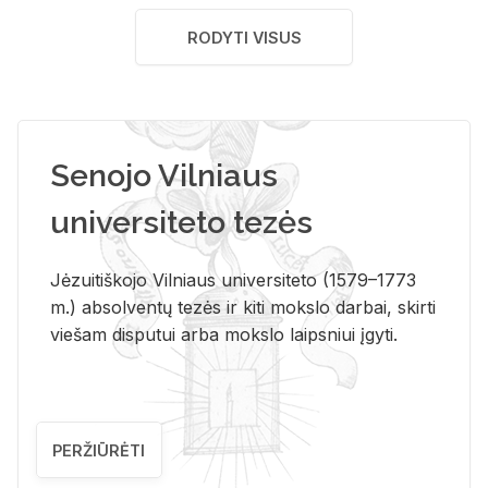
RODYTI VISUS
Senojo Vilniaus
universiteto tezės
Jėzuitiškojo Vilniaus universiteto (1579–1773
m.) absolventų tezės ir kiti mokslo darbai, skirti
viešam disputui arba mokslo laipsniui įgyti.
PERŽIŪRĖTI