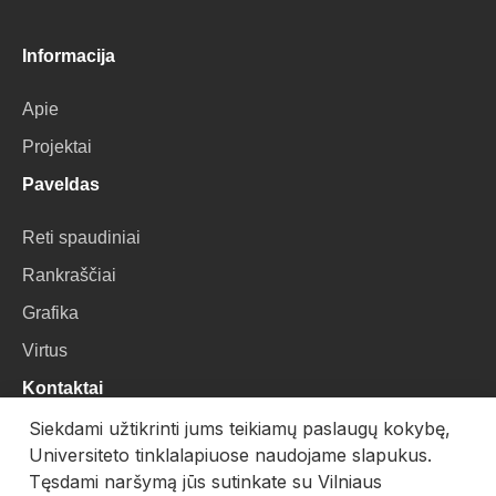
Informacija
Apie
Projektai
Paveldas
Reti spaudiniai
Rankraščiai
Grafika
Virtus
Kontaktai
Siekdami užtikrinti jums teikiamų paslaugų kokybę,
VU Biblioteka
Universiteto tinklalapiuose naudojame slapukus.
Universiteto g. 3, LT-01122, Vilnius
Tęsdami naršymą jūs sutinkate su Vilniaus