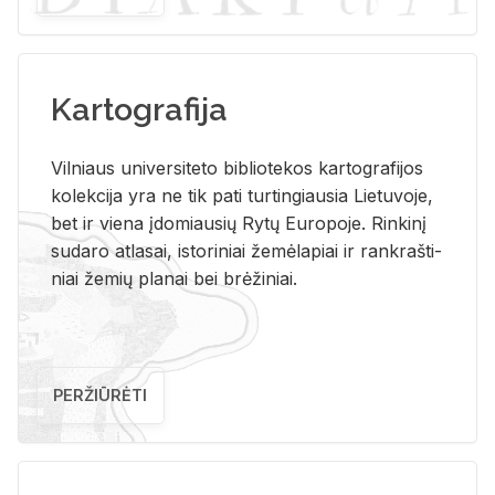
Kartografija
Vil­niaus uni­ver­si­te­to bi­b­lio­te­kos kar­to­gra­fi­jos
ko­lek­ci­ja yra ne tik pati tur­tin­giau­sia Lie­tu­vo­je,
bet ir vie­na įdo­miau­sių Rytų Eu­ro­po­je. Rin­ki­nį
su­da­ro at­la­sai, is­to­ri­niai že­mė­la­piai ir rank­raš­ti­
niai že­mių pla­nai bei brė­ži­niai.
PERŽIŪRĖTI