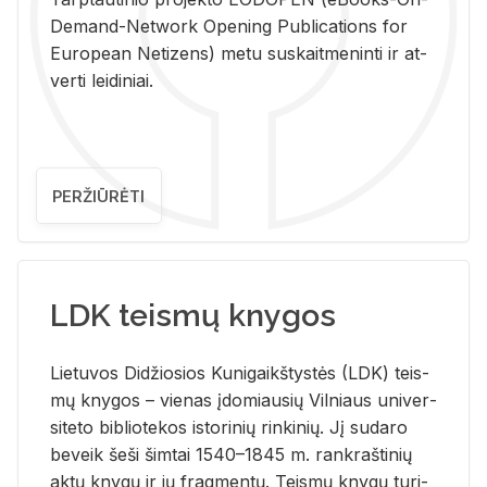
De­mand-Ne­twork Ope­ning Pub­li­ca­tions for
Eu­ro­pe­an Ne­ti­zens) metu su­skait­me­nin­ti ir at­
ver­ti lei­di­niai.
PERŽIŪRĖTI
LDK teismų knygos
Lie­tu­vos Di­džio­sios Ku­ni­gaikš­tys­tės (LDK) teis­
mų kny­gos – vie­nas įdo­miau­sių Vil­niaus uni­ver­
si­te­to bi­b­lio­te­kos is­to­ri­nių rin­ki­nių. Jį su­da­ro
be­veik šeši šim­tai 1540–1845 m. rank­raš­ti­nių
aktų kny­gų ir jų frag­men­tų. Teis­mų kny­gų tu­ri­