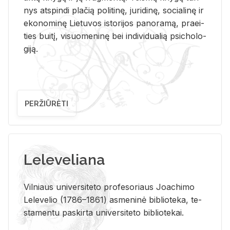
nys at­spin­di pla­čią po­li­ti­nę, ju­ri­di­nę, so­cia­li­nę ir
eko­no­mi­nę Lie­tu­vos is­to­ri­jos pa­no­ra­mą, pra­ei­
ties bui­tį, vi­suo­me­ni­nę bei in­di­vi­dua­lią psi­cho­lo­
gi­ją.
PERŽIŪRĖTI
Leleveliana
Vil­niaus uni­ver­si­te­to pro­fe­so­riaus Jo­a­chi­mo
Le­le­ve­lio (1786–1861) as­me­ni­nė bi­b­lio­te­ka, te­
sta­men­tu pa­skir­ta uni­ver­si­te­to bi­b­lio­te­kai.