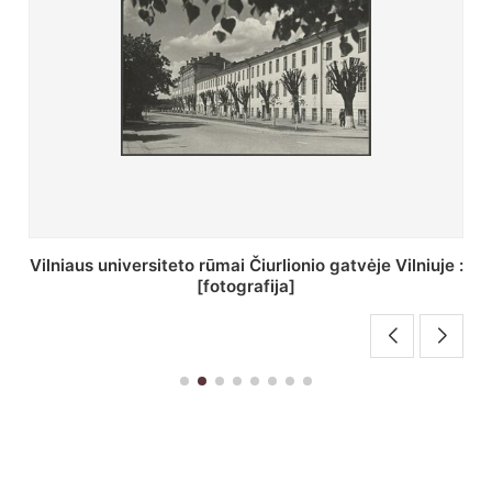
 :
St. Batoro universiteto J. Pilsudskio kolegija :
[fotografija]