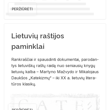
PERŽIŪRĖTI
Lietuvių raštijos
paminklai
Rank­raš­čiai ir spaus­din­ti do­ku­men­tai, pa­ro­dan­
tys lie­tu­viš­kų raš­tų rai­dą nuo se­niau­sių kny­gų
lie­tu­vių kal­ba – Mar­ty­no Ma­žvy­do ir Mi­ka­lo­jaus
Dauk­šos „Ka­te­kiz­mų“ – iki XX a. lie­tu­vių li­te­ra­
tū­ros kla­si­kų.