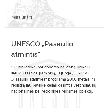
PERŽIŪRĖTI
UNESCO „Pasaulio
atmintis“
VU biblioteka, saugodama ne vieną unikalų
lietuvių raštijos paminklą, įsijungė į UNESCO
„Pasaulio atminties“ programą 2006 metais ir į
registrą jau pateikė kelias dešimtis vertingiausių
nacionalinės bei regioninės reikšmės objektų.