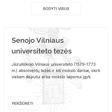
RODYTI VISUS
Senojo Vilniaus
universiteto tezės
Jėzuitiškojo Vilniaus universiteto (1579–1773
m.) absolventų tezės ir kiti mokslo darbai, skirti
viešam disputui arba mokslo laipsniui įgyti.
PERŽIŪRĖTI