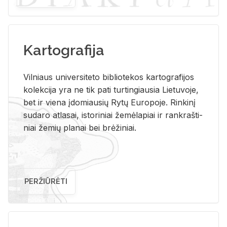
Kartografija
Vil­niaus uni­ver­si­te­to bi­b­lio­te­kos kar­to­gra­fi­jos
ko­lek­ci­ja yra ne tik pati tur­tin­giau­sia Lie­tu­vo­je,
bet ir vie­na įdo­miau­sių Rytų Eu­ro­po­je. Rin­ki­nį
su­da­ro at­la­sai, is­to­ri­niai že­mė­la­piai ir rank­raš­ti­
niai že­mių pla­nai bei brė­ži­niai.
PERŽIŪRĖTI