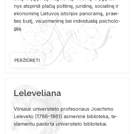
nys at­spin­di pla­čią po­li­ti­nę, ju­ri­di­nę, so­cia­li­nę ir
eko­no­mi­nę Lie­tu­vos is­to­ri­jos pa­no­ra­mą, pra­ei­
ties bui­tį, vi­suo­me­ni­nę bei in­di­vi­dua­lią psi­cho­lo­
gi­ją.
PERŽIŪRĖTI
Leleveliana
Vil­niaus uni­ver­si­te­to pro­fe­so­riaus Jo­a­chi­mo
Le­le­ve­lio (1786–1861) as­me­ni­nė bi­b­lio­te­ka, te­
sta­men­tu pa­skir­ta uni­ver­si­te­to bi­b­lio­te­kai.