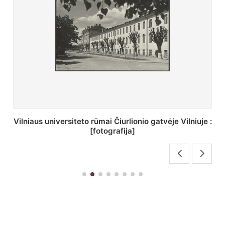
St. Batoro universiteto J. Pilsudskio kolegija :
[fotografija]