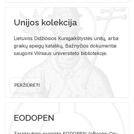
Unijos kolekcija
Lietuvos Didžiosios Kunigaikštystės unitų, arba
graikų apeigų katalikų, Bažnyčios dokumentai
saugomi Vilniaus universiteto bibliotekoje.
PERŽIŪRĖTI
EODOPEN
Tarp­tau­ti­nio pro­jek­to EO­DO­PEN (eBo­oks-On-