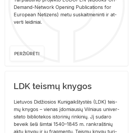
De­mand-Ne­twork Ope­ning Pub­li­ca­tions for
Eu­ro­pe­an Ne­ti­zens) metu su­skait­me­nin­ti ir at­
ver­ti lei­di­niai.
PERŽIŪRĖTI
LDK teismų knygos
Lie­tu­vos Di­džio­sios Ku­ni­gaikš­tys­tės (LDK) teis­
mų kny­gos – vie­nas įdo­miau­sių Vil­niaus uni­ver­
si­te­to bi­b­lio­te­kos is­to­ri­nių rin­ki­nių. Jį su­da­ro
be­veik šeši šim­tai 1540–1845 m. rank­raš­ti­nių
aktų kny­gų ir jų frag­men­tų. Teis­mų kny­gų tu­ri­