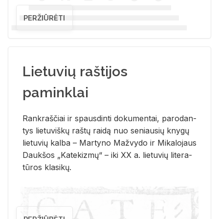
PERŽIŪRĖTI
Lietuvių raštijos
paminklai
Rank­raš­čiai ir spaus­din­ti do­ku­men­tai, pa­ro­dan­
tys lie­tu­viš­kų raš­tų rai­dą nuo se­niau­sių kny­gų
lie­tu­vių kal­ba – Mar­ty­no Ma­žvy­do ir Mi­ka­lo­jaus
Dauk­šos „Ka­te­kiz­mų“ – iki XX a. lie­tu­vių li­te­ra­
tū­ros kla­si­kų.