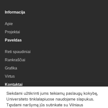
Informacija
Apie
Projektai
Paveldas
Reti spaudiniai
Rankraščiai
Grafika
Virtus
Kontaktai
Siekdami užtikrinti jums teikiamų paslaugų kokybę,
VU Biblioteka
Universiteto tinklalapiuose naudojame slapukus.
Universiteto g. 3, LT-01122, Vilnius
Tęsdami naršymą jūs sutinkate su Vilniaus