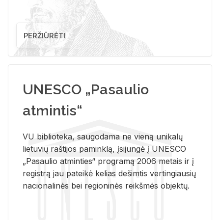
PERŽIŪRĖTI
UNESCO „Pasaulio
atmintis“
VU biblioteka, saugodama ne vieną unikalų
lietuvių raštijos paminklą, įsijungė į UNESCO
„Pasaulio atminties“ programą 2006 metais ir į
registrą jau pateikė kelias dešimtis vertingiausių
nacionalinės bei regioninės reikšmės objektų.