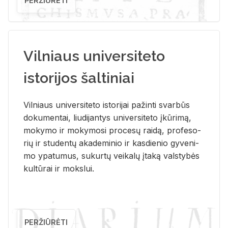
PERŽIŪRĖTI
Vilniaus universiteto
istorijos šaltiniai
Vil­niaus uni­ver­si­te­to is­to­ri­jai pa­žin­ti svar­būs
do­ku­men­tai, liu­di­jan­tys uni­ver­si­te­to įkū­ri­mą,
mo­ky­mo ir mo­ky­mo­si pro­ce­sų rai­dą, pro­fe­so­
rių ir stu­den­tų aka­de­mi­nio ir kas­die­nio gy­ve­ni­
mo ypa­tu­mus, su­kur­tų vei­ka­lų įta­ką vals­ty­bės
kul­tū­rai ir moks­lui.
PERŽIŪRĖTI