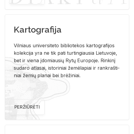
Kartografija
Vil­niaus uni­ver­si­te­to bi­b­lio­te­kos kar­to­gra­fi­jos
ko­lek­ci­ja yra ne tik pati tur­tin­giau­sia Lie­tu­vo­je,
bet ir vie­na įdo­miau­sių Rytų Eu­ro­po­je. Rin­ki­nį
su­da­ro at­la­sai, is­to­ri­niai že­mė­la­piai ir rank­raš­ti­
niai že­mių pla­nai bei brė­ži­niai.
PERŽIŪRĖTI