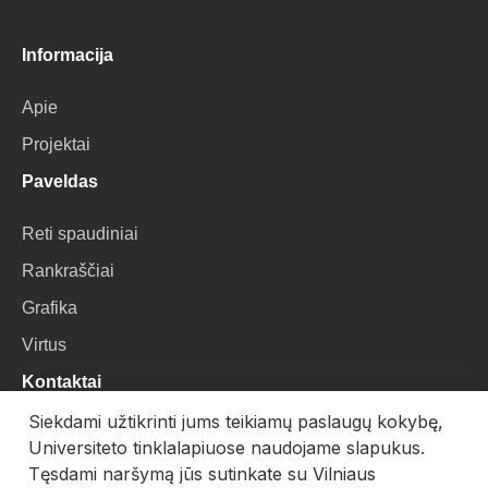
Informacija
Apie
Projektai
Paveldas
Reti spaudiniai
Rankraščiai
Grafika
Virtus
Kontaktai
Siekdami užtikrinti jums teikiamų paslaugų kokybę,
VU Biblioteka
Universiteto tinklalapiuose naudojame slapukus.
Universiteto g. 3, LT-01122, Vilnius
Tęsdami naršymą jūs sutinkate su Vilniaus