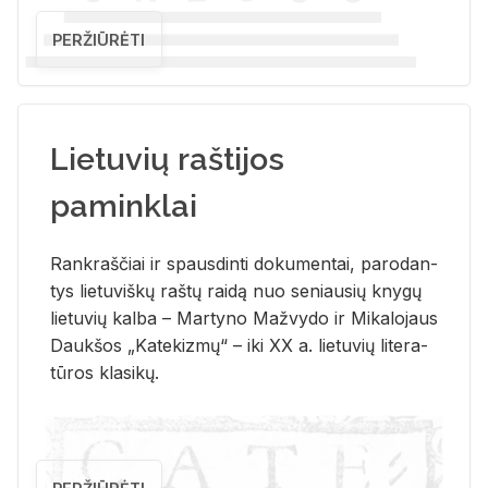
PERŽIŪRĖTI
Lietuvių raštijos
paminklai
Rank­raš­čiai ir spaus­din­ti do­ku­men­tai, pa­ro­dan­
tys lie­tu­viš­kų raš­tų rai­dą nuo se­niau­sių kny­gų
lie­tu­vių kal­ba – Mar­ty­no Ma­žvy­do ir Mi­ka­lo­jaus
Dauk­šos „Ka­te­kiz­mų“ – iki XX a. lie­tu­vių li­te­ra­
tū­ros kla­si­kų.