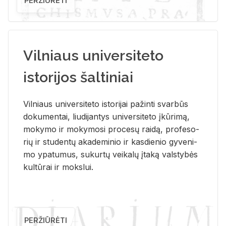
PERŽIŪRĖTI
Vilniaus universiteto
istorijos šaltiniai
Vil­niaus uni­ver­si­te­to is­to­ri­jai pa­žin­ti svar­būs
do­ku­men­tai, liu­di­jan­tys uni­ver­si­te­to įkū­ri­mą,
mo­ky­mo ir mo­ky­mo­si pro­ce­sų rai­dą, pro­fe­so­
rių ir stu­den­tų aka­de­mi­nio ir kas­die­nio gy­ve­ni­
mo ypa­tu­mus, su­kur­tų vei­ka­lų įta­ką vals­ty­bės
kul­tū­rai ir moks­lui.
PERŽIŪRĖTI