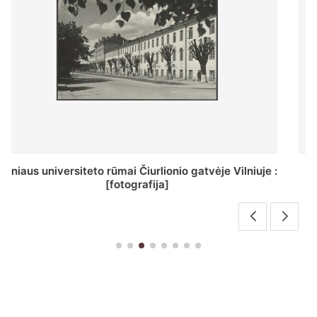
St. Batoro universiteto J. Pilsudskio kolegija :
[fotografija]