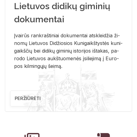
Lietuvos didikų giminių
dokumentai
Įvai­rūs rank­raš­ti­niai do­ku­men­tai at­sklei­džia ži­
no­mų Lie­tu­vos Di­džio­sios Ku­ni­gaikš­tys­tės ku­ni­
gaikš­čių bei di­di­kų gi­mi­nių is­to­ri­jos iš­ta­kas, pa­
ro­do Lie­tu­vos aukš­tuo­me­nės įsi­lie­ji­mą į Eu­ro­
pos kil­min­gų­jų šei­mą.
PERŽIŪRĖTI