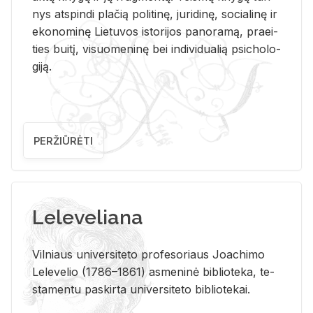
nys at­spin­di pla­čią po­li­ti­nę, ju­ri­di­nę, so­cia­li­nę ir
eko­no­mi­nę Lie­tu­vos is­to­ri­jos pa­no­ra­mą, pra­ei­
ties bui­tį, vi­suo­me­ni­nę bei in­di­vi­dua­lią psi­cho­lo­
gi­ją.
PERŽIŪRĖTI
Leleveliana
Vil­niaus uni­ver­si­te­to pro­fe­so­riaus Jo­a­chi­mo
Le­le­ve­lio (1786–1861) as­me­ni­nė bi­b­lio­te­ka, te­
sta­men­tu pa­skir­ta uni­ver­si­te­to bi­b­lio­te­kai.