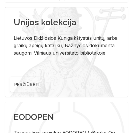
Unijos kolekcija
Lietuvos Didžiosios Kunigaikštystės unitų, arba
graikų apeigų katalikų, Bažnyčios dokumentai
saugomi Vilniaus universiteto bibliotekoje.
PERŽIŪRĖTI
EODOPEN
Tarp­tau­ti­nio pro­jek­to EO­DO­PEN (eBo­oks-On-