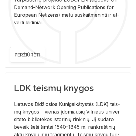
De­mand-Ne­twork Ope­ning Pub­li­ca­tions for
Eu­ro­pe­an Ne­ti­zens) metu su­skait­me­nin­ti ir at­
ver­ti lei­di­niai.
PERŽIŪRĖTI
LDK teismų knygos
Lie­tu­vos Di­džio­sios Ku­ni­gaikš­tys­tės (LDK) teis­
mų kny­gos – vie­nas įdo­miau­sių Vil­niaus uni­ver­
si­te­to bi­b­lio­te­kos is­to­ri­nių rin­ki­nių. Jį su­da­ro
be­veik šeši šim­tai 1540–1845 m. rank­raš­ti­nių
aktų kny­gų ir jų frag­men­tų. Teis­mų kny­gų tu­ri­