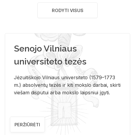
RODYTI VISUS
Senojo Vilniaus
universiteto tezės
Jėzuitiškojo Vilniaus universiteto (1579–1773
m.) absolventų tezės ir kiti mokslo darbai, skirti
viešam disputui arba mokslo laipsniui įgyti.
PERŽIŪRĖTI