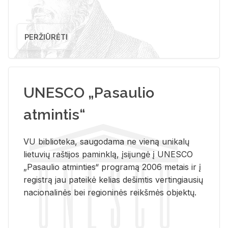
PERŽIŪRĖTI
UNESCO „Pasaulio
atmintis“
VU biblioteka, saugodama ne vieną unikalų
lietuvių raštijos paminklą, įsijungė į UNESCO
„Pasaulio atminties“ programą 2006 metais ir į
registrą jau pateikė kelias dešimtis vertingiausių
nacionalinės bei regioninės reikšmės objektų.