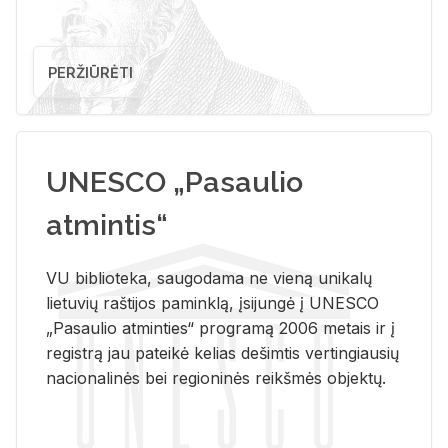
PERŽIŪRĖTI
UNESCO „Pasaulio
atmintis“
VU biblioteka, saugodama ne vieną unikalų
lietuvių raštijos paminklą, įsijungė į UNESCO
„Pasaulio atminties“ programą 2006 metais ir į
registrą jau pateikė kelias dešimtis vertingiausių
nacionalinės bei regioninės reikšmės objektų.