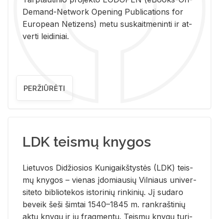
De­mand-Ne­twork Ope­ning Pub­li­ca­tions for
Eu­ro­pe­an Ne­ti­zens) metu su­skait­me­nin­ti ir at­
ver­ti lei­di­niai.
PERŽIŪRĖTI
LDK teismų knygos
Lie­tu­vos Di­džio­sios Ku­ni­gaikš­tys­tės (LDK) teis­
mų kny­gos – vie­nas įdo­miau­sių Vil­niaus uni­ver­
si­te­to bi­b­lio­te­kos is­to­ri­nių rin­ki­nių. Jį su­da­ro
be­veik šeši šim­tai 1540–1845 m. rank­raš­ti­nių
aktų kny­gų ir jų frag­men­tų. Teis­mų kny­gų tu­ri­