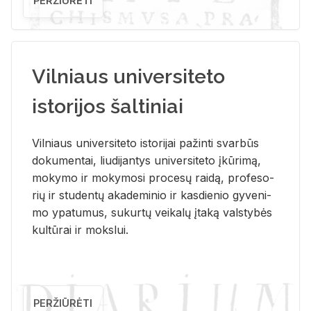
PERŽIŪRĖTI
Vilniaus universiteto
istorijos šaltiniai
Vil­niaus uni­ver­si­te­to is­to­ri­jai pa­žin­ti svar­būs
do­ku­men­tai, liu­di­jan­tys uni­ver­si­te­to įkū­ri­mą,
mo­ky­mo ir mo­ky­mo­si pro­ce­sų rai­dą, pro­fe­so­
rių ir stu­den­tų aka­de­mi­nio ir kas­die­nio gy­ve­ni­
mo ypa­tu­mus, su­kur­tų vei­ka­lų įta­ką vals­ty­bės
kul­tū­rai ir moks­lui.
PERŽIŪRĖTI