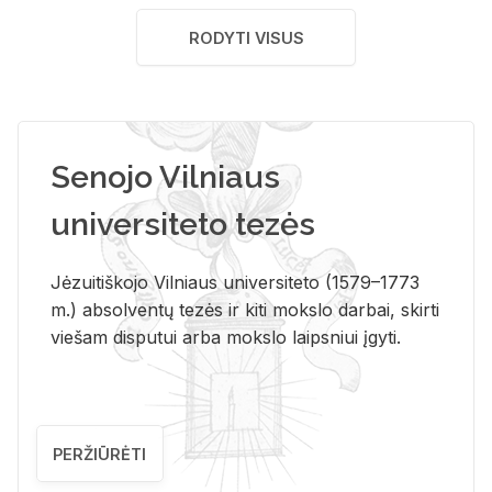
RODYTI VISUS
Senojo Vilniaus
universiteto tezės
Jėzuitiškojo Vilniaus universiteto (1579–1773
m.) absolventų tezės ir kiti mokslo darbai, skirti
viešam disputui arba mokslo laipsniui įgyti.
PERŽIŪRĖTI