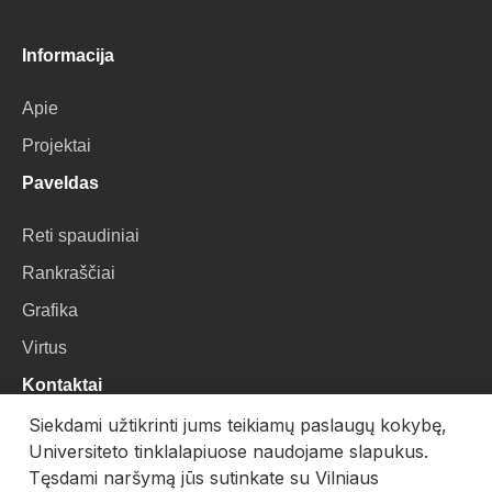
Informacija
Apie
Projektai
Paveldas
Reti spaudiniai
Rankraščiai
Grafika
Virtus
Kontaktai
Siekdami užtikrinti jums teikiamų paslaugų kokybę,
VU Biblioteka
Universiteto tinklalapiuose naudojame slapukus.
Universiteto g. 3, LT-01122, Vilnius
Tęsdami naršymą jūs sutinkate su Vilniaus