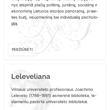
nys at­spin­di pla­čią po­li­ti­nę, ju­ri­di­nę, so­cia­li­nę ir
eko­no­mi­nę Lie­tu­vos is­to­ri­jos pa­no­ra­mą, pra­ei­
ties bui­tį, vi­suo­me­ni­nę bei in­di­vi­dua­lią psi­cho­lo­
gi­ją.
PERŽIŪRĖTI
Leleveliana
Vil­niaus uni­ver­si­te­to pro­fe­so­riaus Jo­a­chi­mo
Le­le­ve­lio (1786–1861) as­me­ni­nė bi­b­lio­te­ka, te­
sta­men­tu pa­skir­ta uni­ver­si­te­to bi­b­lio­te­kai.