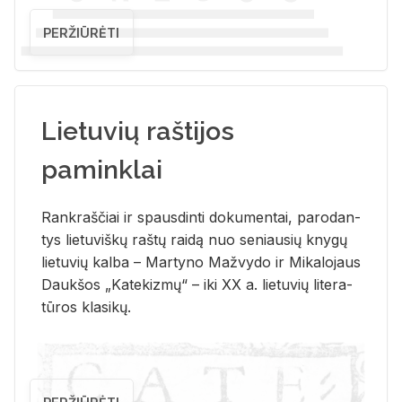
PERŽIŪRĖTI
Lietuvių raštijos
paminklai
Rank­raš­čiai ir spaus­din­ti do­ku­men­tai, pa­ro­dan­
tys lie­tu­viš­kų raš­tų rai­dą nuo se­niau­sių kny­gų
lie­tu­vių kal­ba – Mar­ty­no Ma­žvy­do ir Mi­ka­lo­jaus
Dauk­šos „Ka­te­kiz­mų“ – iki XX a. lie­tu­vių li­te­ra­
tū­ros kla­si­kų.