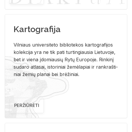
Kartografija
Vil­niaus uni­ver­si­te­to bi­b­lio­te­kos kar­to­gra­fi­jos
ko­lek­ci­ja yra ne tik pati tur­tin­giau­sia Lie­tu­vo­je,
bet ir vie­na įdo­miau­sių Rytų Eu­ro­po­je. Rin­ki­nį
su­da­ro at­la­sai, is­to­ri­niai že­mė­la­piai ir rank­raš­ti­
niai že­mių pla­nai bei brė­ži­niai.
PERŽIŪRĖTI