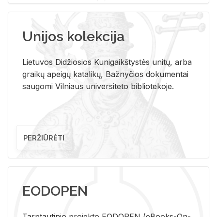
Unijos kolekcija
Lietuvos Didžiosios Kunigaikštystės unitų, arba
graikų apeigų katalikų, Bažnyčios dokumentai
saugomi Vilniaus universiteto bibliotekoje.
PERŽIŪRĖTI
EODOPEN
Tarp­tau­ti­nio pro­jek­to EO­DO­PEN (eBo­oks-On-