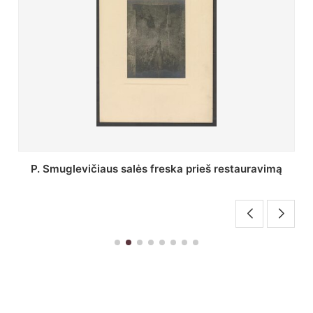
Stepono Batoro universiteto bibliotekos Profesorių
skaitykla