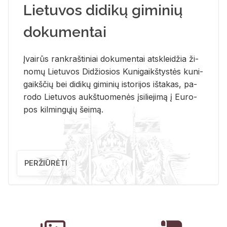
Lietuvos didikų giminių
dokumentai
Įvai­rūs rank­raš­ti­niai do­ku­men­tai at­sklei­džia ži­
no­mų Lie­tu­vos Di­džio­sios Ku­ni­gaikš­tys­tės ku­ni­
gaikš­čių bei di­di­kų gi­mi­nių is­to­ri­jos iš­ta­kas, pa­
ro­do Lie­tu­vos aukš­tuo­me­nės įsi­lie­ji­mą į Eu­ro­
pos kil­min­gų­jų šei­mą.
PERŽIŪRĖTI