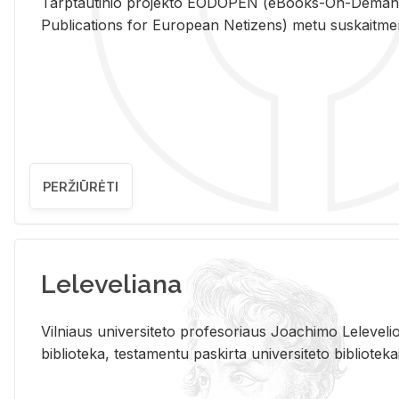
Tarp­tau­ti­nio pro­jek­to EO­DO­PEN (eBo­oks-On-De­m
Pub­li­ca­tions for Eu­ro­pe­an Ne­ti­zens) metu su­skait­me­nin­t
PERŽIŪRĖTI
Leleveliana
Vil­niaus uni­ver­si­te­to pro­fe­so­riaus Jo­a­chi­mo Le­le­ve
bi­b­lio­te­ka, te­sta­men­tu pa­skir­ta uni­ver­si­te­to bi­b­lio­te­ka