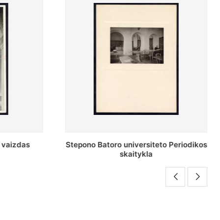
o Periodikos
Periodikos skaitykla Stepono Batoro
universiteto bibliotekoje