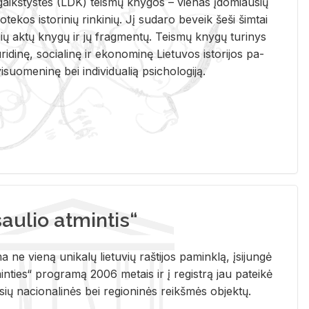
i­gaikš­tys­tės (LDK) teis­mų kny­gos – vie­nas įdo­miau­sių
lio­te­kos is­to­ri­nių rin­ki­nių. Jį su­da­ro be­veik šeši šim­tai
ų aktų kny­gų ir jų frag­men­tų. Teis­mų kny­gų tu­ri­nys
u­ri­di­nę, so­cia­li­nę ir eko­no­mi­nę Lie­tu­vos is­to­ri­jos pa­
­suo­me­ni­nę bei in­di­vi­dua­lią psi­cho­lo­gi­ją.
ulio atmintis“
ne vieną unikalų lietuvių raštijos paminklą, įsijungė
ties“ programą 2006 metais ir į registrą jau pateikė
usių nacionalinės bei regioninės reikšmės objektų.