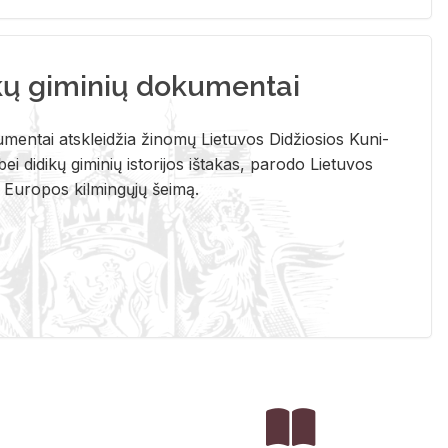
kų giminių dokumentai
u­men­tai at­sklei­džia ži­no­mų Lie­tu­vos Di­džio­sios Ku­ni­
ei di­di­kų gi­mi­nių is­to­ri­jos iš­ta­kas, pa­ro­do Lie­tu­vos
į Eu­ro­pos kil­min­gų­jų šei­mą.