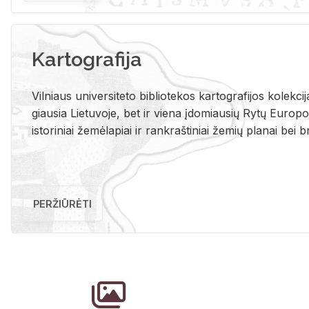
Kartografija
Vil­niaus uni­ver­si­te­to bi­b­lio­te­kos kar­to­gra­fi­jos ko­lek­c
giau­sia Lie­tu­vo­je, bet ir vie­na įdo­miau­sių Rytų Eu­ro­po­je
is­to­ri­niai že­mė­la­piai ir rank­raš­ti­niai že­mių pla­nai bei br
PERŽIŪRĖTI