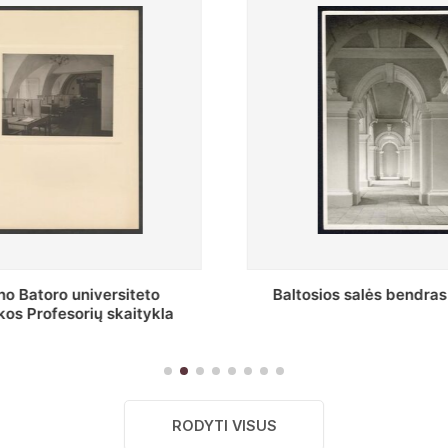
s salės bendras vaizdas
Stepono Batoro universitet
skaitykla
RODYTI VISUS