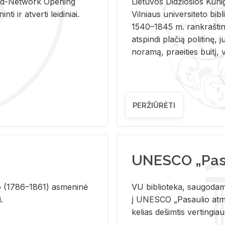
and-Ne­twork Ope­ning
Lie­tu­vos Di­džio­sios Ku­n
i ir at­ver­ti lei­di­niai.
Vil­niaus uni­ver­si­te­to bi­b­
1540–1845 m. rank­raš­ti­ni
at­spin­di pla­čią po­li­ti­nę, j
no­ra­mą, pra­ei­ties bui­tį, vi
PERŽIŪRĖTI
UNESCO „Pasa
­lio (1786–1861) as­me­ni­nė
VU biblioteka, saugodama 
i.
į UNESCO „Pasaulio atmin
kelias dešimtis vertingia