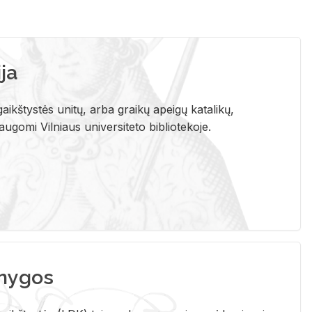
ja
aikštystės unitų, arba graikų apeigų katalikų,
gomi Vilniaus universiteto bibliotekoje.
nygos