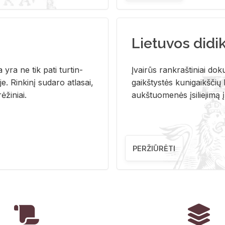
Lietuvos didi
i­ja yra ne tik pati tur­tin­
Įvai­rūs rank­raš­ti­niai do­k
. Rin­ki­nį su­da­ro at­la­sai,
gaikš­tys­tės ku­ni­gaikš­čių b
ė­ži­niai.
aukš­tuo­me­nės įsi­lie­ji­mą 
PERŽIŪRĖTI