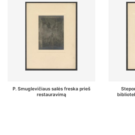
Stepono Batoro universiteto
Baltosio
bibliotekos Profesorių skaitykla