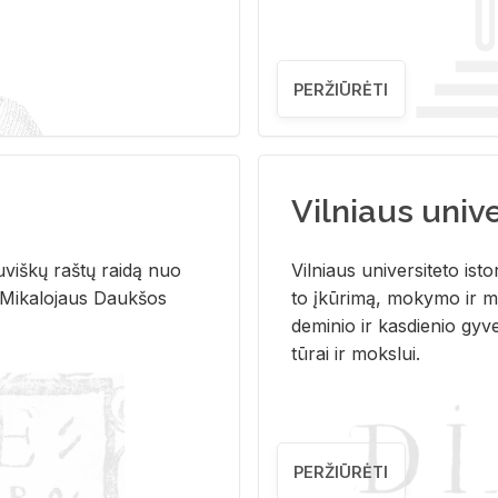
PERŽIŪRĖTI
Vilniaus univer
u­viš­kų raš­tų rai­dą nuo
Vil­niaus uni­ver­si­te­to is­to
 Mi­ka­lo­jaus Dauk­šos
to įkū­ri­mą, mo­ky­mo ir mo
de­mi­nio ir kas­die­nio gy­v
tū­rai ir moks­lui.
PERŽIŪRĖTI