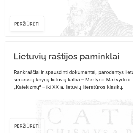
PERŽIŪRĖTI
Lietuvių raštijos paminklai
Rank­raš­čiai ir spaus­din­ti do­ku­men­tai, pa­ro­dan­tys lie­t
se­niau­sių kny­gų lie­tu­vių kal­ba – Mar­ty­no Ma­žvy­do ir
„Ka­te­kiz­mų“ – iki XX a. lie­tu­vių li­te­ra­tū­ros kla­si­kų.
PERŽIŪRĖTI