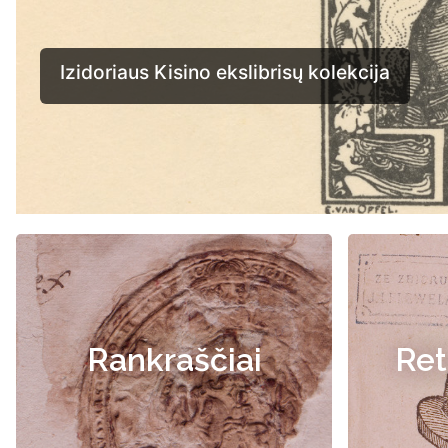
Rankraščiai
Ret