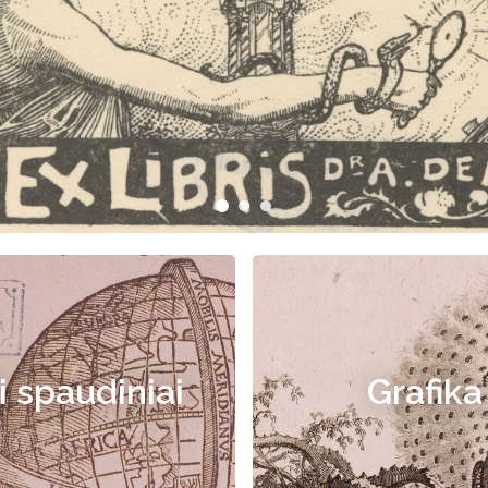
i spaudiniai
Grafika