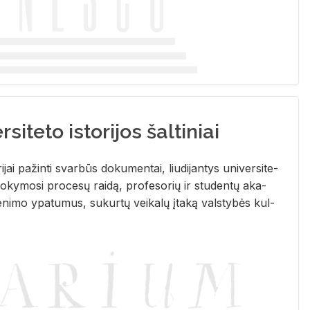
siteto istorijos šaltiniai
­ri­jai pa­žin­ti svar­būs do­ku­men­tai, liu­di­jan­tys uni­ver­si­te­
­ky­mo­si pro­ce­sų rai­dą, pro­fe­so­rių ir stu­den­tų aka­
e­ni­mo ypa­tu­mus, su­kur­tų vei­ka­lų įta­ką vals­ty­bės kul­