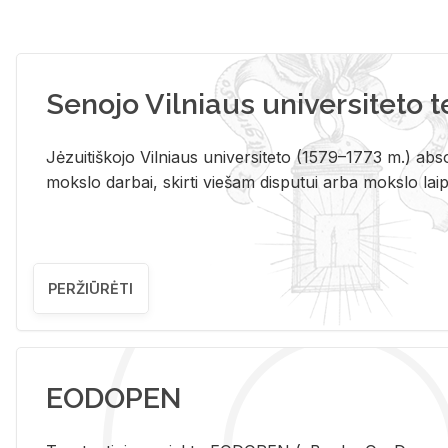
Senojo Vilniaus universiteto 
Jėzuitiškojo Vilniaus universiteto (1579–1773 m.) absol
mokslo darbai, skirti viešam disputui arba mokslo laips
PERŽIŪRĖTI
EODOPEN