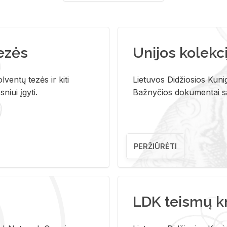
tezės
Unijos kolekci
ventų tezės ir kiti
Lietuvos Didžiosios Kunig
niui įgyti.
Bažnyčios dokumentai sau
PERŽIŪRĖTI
LDK teismų k