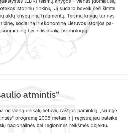
i­gaikš­tys­tės (LDK) teis­mų kny­gos – vie­nas įdo­miau­sių
lio­te­kos is­to­ri­nių rin­ki­nių. Jį su­da­ro be­veik šeši šim­tai
ų aktų kny­gų ir jų frag­men­tų. Teis­mų kny­gų tu­ri­nys
u­ri­di­nę, so­cia­li­nę ir eko­no­mi­nę Lie­tu­vos is­to­ri­jos pa­
­suo­me­ni­nę bei in­di­vi­dua­lią psi­cho­lo­gi­ją.
ulio atmintis“
ne vieną unikalų lietuvių raštijos paminklą, įsijungė
ties“ programą 2006 metais ir į registrą jau pateikė
usių nacionalinės bei regioninės reikšmės objektų.