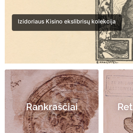
Rankraščiai
Ret