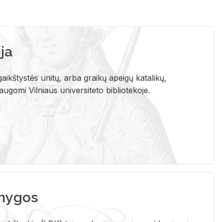
ja
aikštystės unitų, arba graikų apeigų katalikų,
gomi Vilniaus universiteto bibliotekoje.
nygos