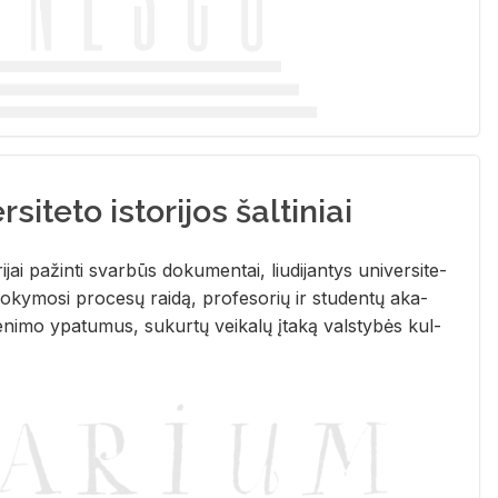
siteto istorijos šaltiniai
­ri­jai pa­žin­ti svar­būs do­ku­men­tai, liu­di­jan­tys uni­ver­si­te­
­ky­mo­si pro­ce­sų rai­dą, pro­fe­so­rių ir stu­den­tų aka­
e­ni­mo ypa­tu­mus, su­kur­tų vei­ka­lų įta­ką vals­ty­bės kul­