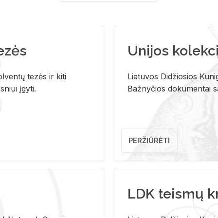
tezės
Unijos kolekci
ventų tezės ir kiti
Lietuvos Didžiosios Kunig
niui įgyti.
Bažnyčios dokumentai sau
PERŽIŪRĖTI
LDK teismų k