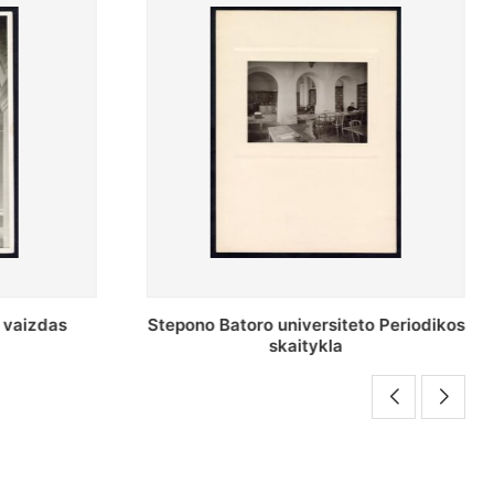
o Periodikos
Periodikos skaitykla Stepono Batoro
universiteto bibliotekoje