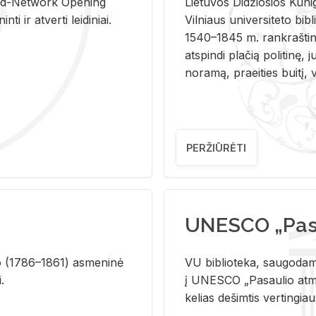
and-Ne­twork Ope­ning
Lie­tu­vos Di­džio­sios Ku­n
i ir at­ver­ti lei­di­niai.
Vil­niaus uni­ver­si­te­to bi­b­
1540–1845 m. rank­raš­ti­ni
at­spin­di pla­čią po­li­ti­nę, j
no­ra­mą, pra­ei­ties bui­tį, vi
PERŽIŪRĖTI
UNESCO „Pasa
­lio (1786–1861) as­me­ni­nė
VU biblioteka, saugodama 
i.
į UNESCO „Pasaulio atmin
kelias dešimtis vertingia