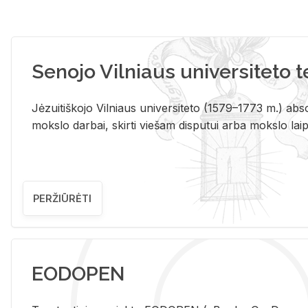
Senojo Vilniaus universiteto 
Jėzuitiškojo Vilniaus universiteto (1579–1773 m.) absol
mokslo darbai, skirti viešam disputui arba mokslo laips
PERŽIŪRĖTI
EODOPEN