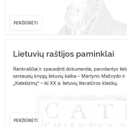
PERŽIŪRĖTI
Lietuvių raštijos paminklai
Rank­raš­čiai ir spaus­din­ti do­ku­men­tai, pa­ro­dan­tys lie­t
se­niau­sių kny­gų lie­tu­vių kal­ba – Mar­ty­no Ma­žvy­do ir
„Ka­te­kiz­mų“ – iki XX a. lie­tu­vių li­te­ra­tū­ros kla­si­kų.
PERŽIŪRĖTI