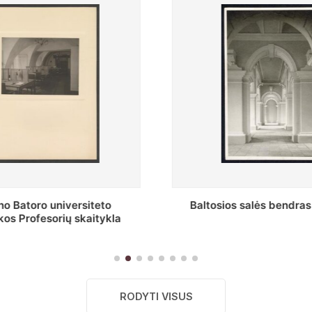
s salės bendras vaizdas
Stepono Batoro universitet
skaitykla
RODYTI VISUS