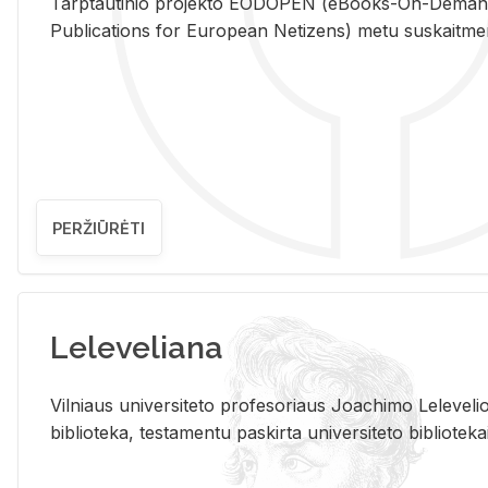
Tarp­tau­ti­nio pro­jek­to EO­DO­PEN (eBo­oks-On-De­m
Pub­li­ca­tions for Eu­ro­pe­an Ne­ti­zens) metu su­skait­me­nin­t
PERŽIŪRĖTI
Leleveliana
Vil­niaus uni­ver­si­te­to pro­fe­so­riaus Jo­a­chi­mo Le­le­ve
bi­b­lio­te­ka, te­sta­men­tu pa­skir­ta uni­ver­si­te­to bi­b­lio­te­ka