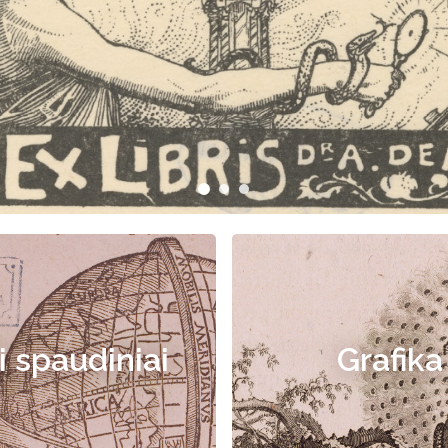
i spaudiniai
Grafika