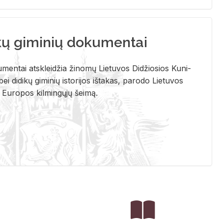
kų giminių dokumentai
u­men­tai at­sklei­džia ži­no­mų Lie­tu­vos Di­džio­sios Ku­ni­
ei di­di­kų gi­mi­nių is­to­ri­jos iš­ta­kas, pa­ro­do Lie­tu­vos
į Eu­ro­pos kil­min­gų­jų šei­mą.