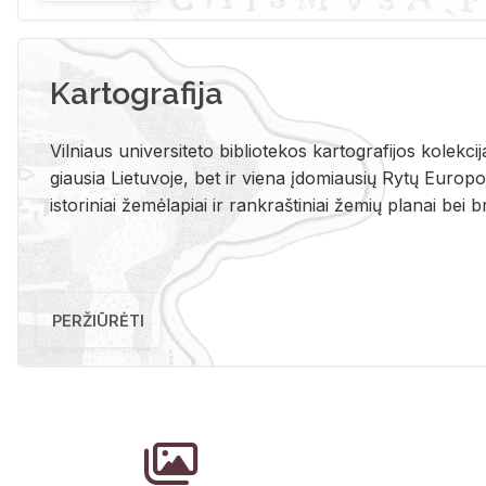
Kartografija
Vil­niaus uni­ver­si­te­to bi­b­lio­te­kos kar­to­gra­fi­jos ko­lek­c
giau­sia Lie­tu­vo­je, bet ir vie­na įdo­miau­sių Rytų Eu­ro­po­je
is­to­ri­niai že­mė­la­piai ir rank­raš­ti­niai že­mių pla­nai bei br
PERŽIŪRĖTI