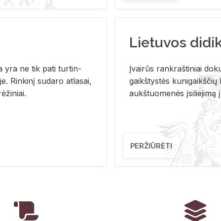
Lietuvos didi
i­ja yra ne tik pati tur­tin­
Įvai­rūs rank­raš­ti­niai do­k
. Rin­ki­nį su­da­ro at­la­sai,
gaikš­tys­tės ku­ni­gaikš­čių b
ė­ži­niai.
aukš­tuo­me­nės įsi­lie­ji­mą 
PERŽIŪRĖTI