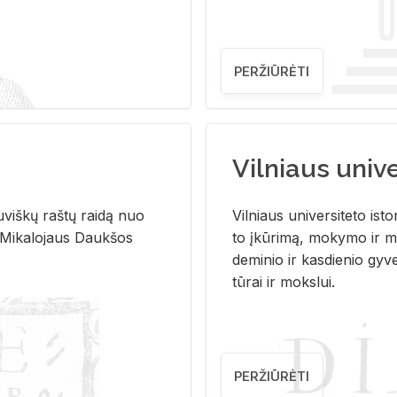
PERŽIŪRĖTI
Vilniaus univer
u­viš­kų raš­tų rai­dą nuo
Vil­niaus uni­ver­si­te­to is­to
 Mi­ka­lo­jaus Dauk­šos
to įkū­ri­mą, mo­ky­mo ir mo
de­mi­nio ir kas­die­nio gy­v
tū­rai ir moks­lui.
PERŽIŪRĖTI