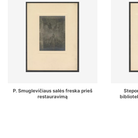
Stepono Batoro universiteto
Baltosio
bibliotekos Profesorių skaitykla