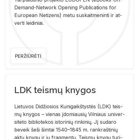
De­mand-Ne­twork Ope­ning Pub­li­ca­tions for
Eu­ro­pe­an Ne­ti­zens) metu su­skait­me­nin­ti ir at­
ver­ti lei­di­niai.
PERŽIŪRĖTI
LDK teismų knygos
Lie­tu­vos Di­džio­sios Ku­ni­gaikš­tys­tės (LDK) teis­
mų kny­gos – vie­nas įdo­miau­sių Vil­niaus uni­ver­
si­te­to bi­b­lio­te­kos is­to­ri­nių rin­ki­nių. Jį su­da­ro
be­veik šeši šim­tai 1540–1845 m. rank­raš­ti­nių
aktų kny­gų ir jų frag­men­tų. Teis­mų kny­gų tu­ri­