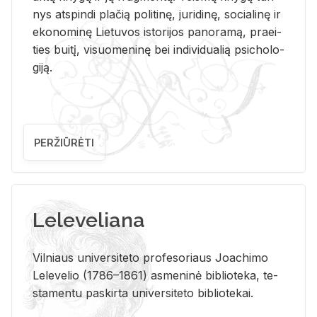
nys at­spin­di pla­čią po­li­ti­nę, ju­ri­di­nę, so­cia­li­nę ir
eko­no­mi­nę Lie­tu­vos is­to­ri­jos pa­no­ra­mą, pra­ei­
ties bui­tį, vi­suo­me­ni­nę bei in­di­vi­dua­lią psi­cho­lo­
gi­ją.
PERŽIŪRĖTI
Leleveliana
Vil­niaus uni­ver­si­te­to pro­fe­so­riaus Jo­a­chi­mo
Le­le­ve­lio (1786–1861) as­me­ni­nė bi­b­lio­te­ka, te­
sta­men­tu pa­skir­ta uni­ver­si­te­to bi­b­lio­te­kai.