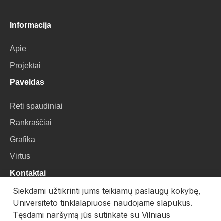
Informacija
Apie
Projektai
Paveldas
Reti spaudiniai
Rankraščiai
Grafika
Virtus
Kontaktai
Siekdami užtikrinti jums teikiamų paslaugų kokybę,
VU Biblioteka
Universiteto tinklalapiuose naudojame slapukus.
Universiteto g. 3, LT-01122, Vilnius
Tęsdami naršymą jūs sutinkate su Vilniaus