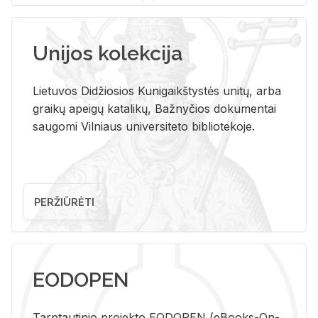
Unijos kolekcija
Lietuvos Didžiosios Kunigaikštystės unitų, arba
graikų apeigų katalikų, Bažnyčios dokumentai
saugomi Vilniaus universiteto bibliotekoje.
PERŽIŪRĖTI
EODOPEN
Tarp­tau­ti­nio pro­jek­to EO­DO­PEN (eBo­oks-On-