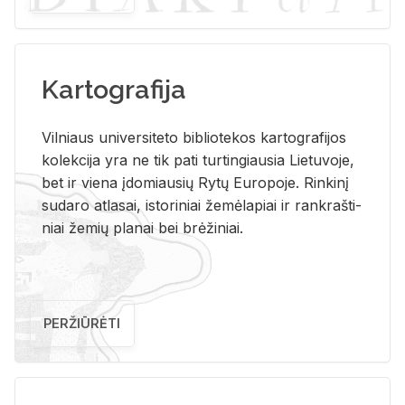
Kartografija
Vil­niaus uni­ver­si­te­to bi­b­lio­te­kos kar­to­gra­fi­jos
ko­lek­ci­ja yra ne tik pati tur­tin­giau­sia Lie­tu­vo­je,
bet ir vie­na įdo­miau­sių Rytų Eu­ro­po­je. Rin­ki­nį
su­da­ro at­la­sai, is­to­ri­niai že­mė­la­piai ir rank­raš­ti­
niai že­mių pla­nai bei brė­ži­niai.
PERŽIŪRĖTI