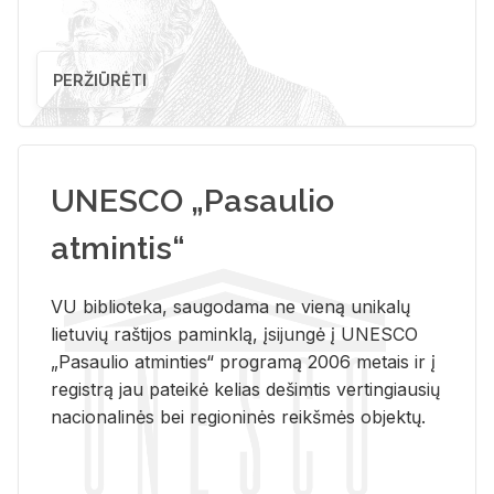
PERŽIŪRĖTI
UNESCO „Pasaulio
atmintis“
VU biblioteka, saugodama ne vieną unikalų
lietuvių raštijos paminklą, įsijungė į UNESCO
„Pasaulio atminties“ programą 2006 metais ir į
registrą jau pateikė kelias dešimtis vertingiausių
nacionalinės bei regioninės reikšmės objektų.