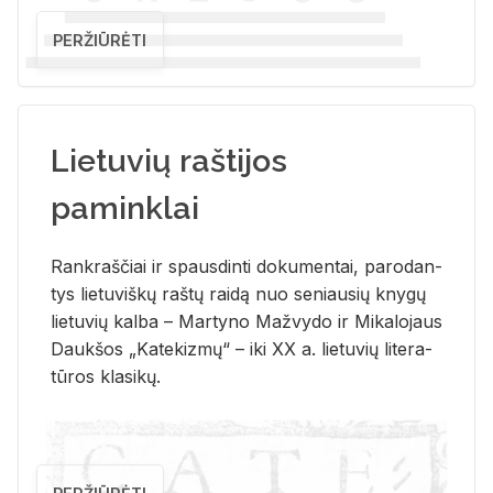
PERŽIŪRĖTI
Lietuvių raštijos
paminklai
Rank­raš­čiai ir spaus­din­ti do­ku­men­tai, pa­ro­dan­
tys lie­tu­viš­kų raš­tų rai­dą nuo se­niau­sių kny­gų
lie­tu­vių kal­ba – Mar­ty­no Ma­žvy­do ir Mi­ka­lo­jaus
Dauk­šos „Ka­te­kiz­mų“ – iki XX a. lie­tu­vių li­te­ra­
tū­ros kla­si­kų.