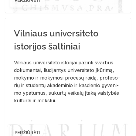
PERŽIŪRĖTI
Vilniaus universiteto
istorijos šaltiniai
Vil­niaus uni­ver­si­te­to is­to­ri­jai pa­žin­ti svar­būs
do­ku­men­tai, liu­di­jan­tys uni­ver­si­te­to įkū­ri­mą,
mo­ky­mo ir mo­ky­mo­si pro­ce­sų rai­dą, pro­fe­so­
rių ir stu­den­tų aka­de­mi­nio ir kas­die­nio gy­ve­ni­
mo ypa­tu­mus, su­kur­tų vei­ka­lų įta­ką vals­ty­bės
kul­tū­rai ir moks­lui.
PERŽIŪRĖTI