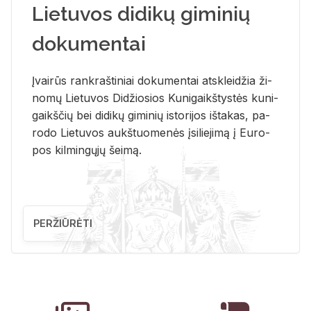
Lietuvos didikų giminių
dokumentai
Įvai­rūs rank­raš­ti­niai do­ku­men­tai at­sklei­džia ži­
no­mų Lie­tu­vos Di­džio­sios Ku­ni­gaikš­tys­tės ku­ni­
gaikš­čių bei di­di­kų gi­mi­nių is­to­ri­jos iš­ta­kas, pa­
ro­do Lie­tu­vos aukš­tuo­me­nės įsi­lie­ji­mą į Eu­ro­
pos kil­min­gų­jų šei­mą.
PERŽIŪRĖTI