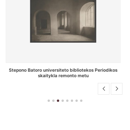
P. Smuglevičiaus salė Stepono Batoro universiteto
bibliotekos laikotarpiu