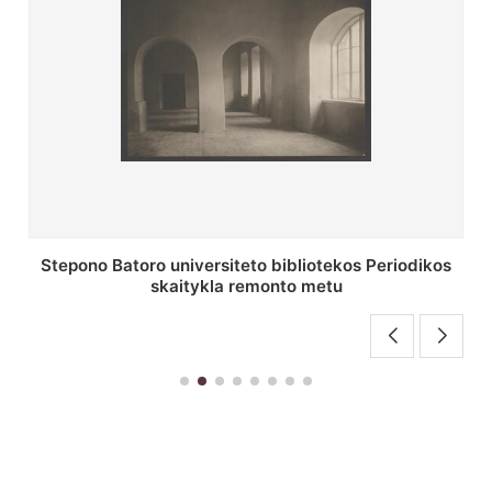
P. Smuglevičiaus salės lubų fragmentas prieš
restauravimą