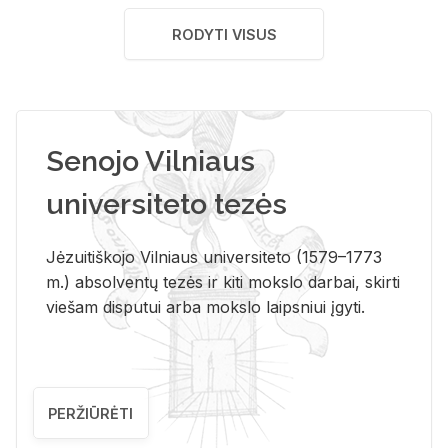
RODYTI VISUS
Senojo Vilniaus
universiteto tezės
Jėzuitiškojo Vilniaus universiteto (1579–1773
m.) absolventų tezės ir kiti mokslo darbai, skirti
viešam disputui arba mokslo laipsniui įgyti.
PERŽIŪRĖTI