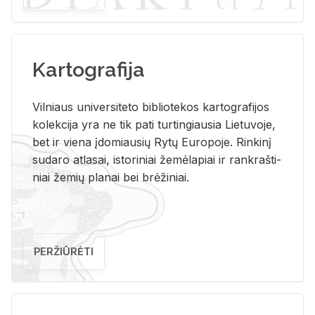
Kartografija
Vil­niaus uni­ver­si­te­to bi­b­lio­te­kos kar­to­gra­fi­jos
ko­lek­ci­ja yra ne tik pati tur­tin­giau­sia Lie­tu­vo­je,
bet ir vie­na įdo­miau­sių Rytų Eu­ro­po­je. Rin­ki­nį
su­da­ro at­la­sai, is­to­ri­niai že­mė­la­piai ir rank­raš­ti­
niai že­mių pla­nai bei brė­ži­niai.
PERŽIŪRĖTI