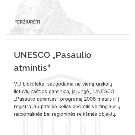
PERŽIŪRĖTI
UNESCO „Pasaulio
atmintis“
VU biblioteka, saugodama ne vieną unikalų
lietuvių raštijos paminklą, įsijungė į UNESCO
„Pasaulio atminties“ programą 2006 metais ir į
registrą jau pateikė kelias dešimtis vertingiausių
nacionalinės bei regioninės reikšmės objektų.