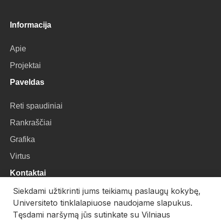
Informacija
Apie
Projektai
Paveldas
Reti spaudiniai
Rankraščiai
Grafika
Virtus
Kontaktai
Siekdami užtikrinti jums teikiamų paslaugų kokybę,
VU Biblioteka
Universiteto tinklalapiuose naudojame slapukus.
Universiteto g. 3, LT-01122, Vilnius
Tęsdami naršymą jūs sutinkate su Vilniaus