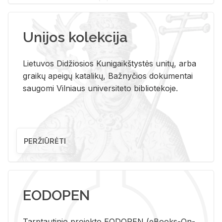
Unijos kolekcija
Lietuvos Didžiosios Kunigaikštystės unitų, arba
graikų apeigų katalikų, Bažnyčios dokumentai
saugomi Vilniaus universiteto bibliotekoje.
PERŽIŪRĖTI
EODOPEN
Tarp­tau­ti­nio pro­jek­to EO­DO­PEN (eBo­oks-On-