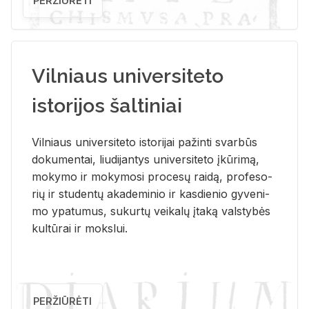
PERŽIŪRĖTI
Vilniaus universiteto
istorijos šaltiniai
Vil­niaus uni­ver­si­te­to is­to­ri­jai pa­žin­ti svar­būs
do­ku­men­tai, liu­di­jan­tys uni­ver­si­te­to įkū­ri­mą,
mo­ky­mo ir mo­ky­mo­si pro­ce­sų rai­dą, pro­fe­so­
rių ir stu­den­tų aka­de­mi­nio ir kas­die­nio gy­ve­ni­
mo ypa­tu­mus, su­kur­tų vei­ka­lų įta­ką vals­ty­bės
kul­tū­rai ir moks­lui.
PERŽIŪRĖTI