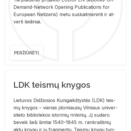
De­mand-Ne­twork Ope­ning Pub­li­ca­tions for
Eu­ro­pe­an Ne­ti­zens) metu su­skait­me­nin­ti ir at­
ver­ti lei­di­niai.
PERŽIŪRĖTI
LDK teismų knygos
Lie­tu­vos Di­džio­sios Ku­ni­gaikš­tys­tės (LDK) teis­
mų kny­gos – vie­nas įdo­miau­sių Vil­niaus uni­ver­
si­te­to bi­b­lio­te­kos is­to­ri­nių rin­ki­nių. Jį su­da­ro
be­veik šeši šim­tai 1540–1845 m. rank­raš­ti­nių
aktų kny­gų ir jų frag­men­tų. Teis­mų kny­gų tu­ri­