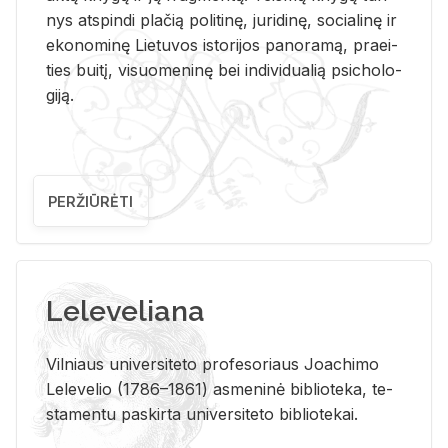
nys at­spin­di pla­čią po­li­ti­nę, ju­ri­di­nę, so­cia­li­nę ir
eko­no­mi­nę Lie­tu­vos is­to­ri­jos pa­no­ra­mą, pra­ei­
ties bui­tį, vi­suo­me­ni­nę bei in­di­vi­dua­lią psi­cho­lo­
gi­ją.
PERŽIŪRĖTI
Leleveliana
Vil­niaus uni­ver­si­te­to pro­fe­so­riaus Jo­a­chi­mo
Le­le­ve­lio (1786–1861) as­me­ni­nė bi­b­lio­te­ka, te­
sta­men­tu pa­skir­ta uni­ver­si­te­to bi­b­lio­te­kai.