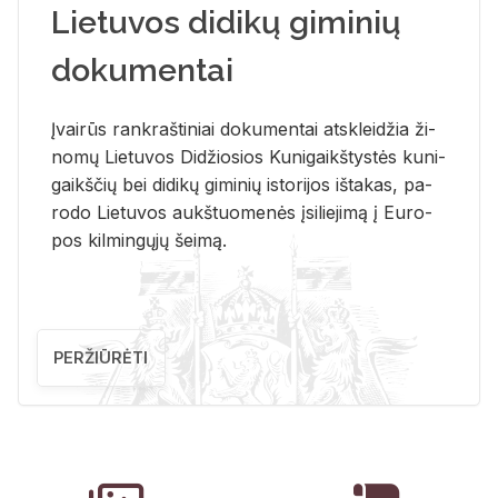
Lietuvos didikų giminių
dokumentai
Įvai­rūs rank­raš­ti­niai do­ku­men­tai at­sklei­džia ži­
no­mų Lie­tu­vos Di­džio­sios Ku­ni­gaikš­tys­tės ku­ni­
gaikš­čių bei di­di­kų gi­mi­nių is­to­ri­jos iš­ta­kas, pa­
ro­do Lie­tu­vos aukš­tuo­me­nės įsi­lie­ji­mą į Eu­ro­
pos kil­min­gų­jų šei­mą.
PERŽIŪRĖTI