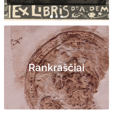
dokumentai
Rankraščiai