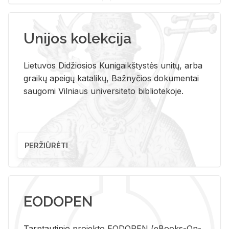
Unijos kolekcija
Lietuvos Didžiosios Kunigaikštystės unitų, arba
graikų apeigų katalikų, Bažnyčios dokumentai
saugomi Vilniaus universiteto bibliotekoje.
PERŽIŪRĖTI
EODOPEN
Tarp­tau­ti­nio pro­jek­to EO­DO­PEN (eBo­oks-On-