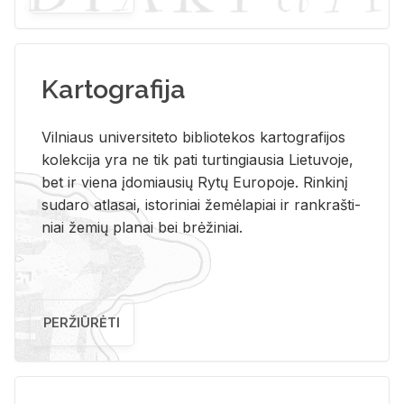
Kartografija
Vil­niaus uni­ver­si­te­to bi­b­lio­te­kos kar­to­gra­fi­jos
ko­lek­ci­ja yra ne tik pati tur­tin­giau­sia Lie­tu­vo­je,
bet ir vie­na įdo­miau­sių Rytų Eu­ro­po­je. Rin­ki­nį
su­da­ro at­la­sai, is­to­ri­niai že­mė­la­piai ir rank­raš­ti­
niai že­mių pla­nai bei brė­ži­niai.
PERŽIŪRĖTI