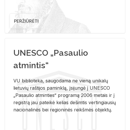
PERŽIŪRĖTI
UNESCO „Pasaulio
atmintis“
VU biblioteka, saugodama ne vieną unikalų
lietuvių raštijos paminklą, įsijungė į UNESCO
„Pasaulio atminties“ programą 2006 metais ir į
registrą jau pateikė kelias dešimtis vertingiausių
nacionalinės bei regioninės reikšmės objektų.