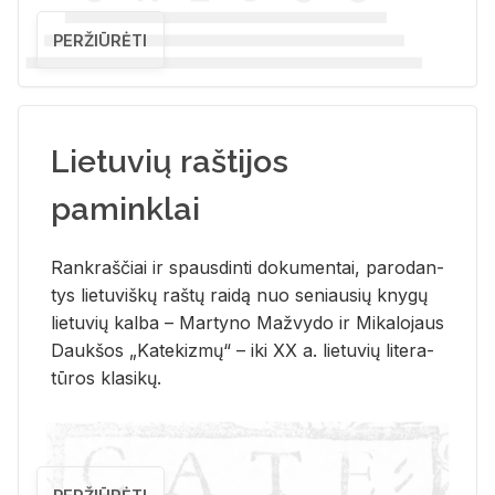
PERŽIŪRĖTI
Lietuvių raštijos
paminklai
Rank­raš­čiai ir spaus­din­ti do­ku­men­tai, pa­ro­dan­
tys lie­tu­viš­kų raš­tų rai­dą nuo se­niau­sių kny­gų
lie­tu­vių kal­ba – Mar­ty­no Ma­žvy­do ir Mi­ka­lo­jaus
Dauk­šos „Ka­te­kiz­mų“ – iki XX a. lie­tu­vių li­te­ra­
tū­ros kla­si­kų.