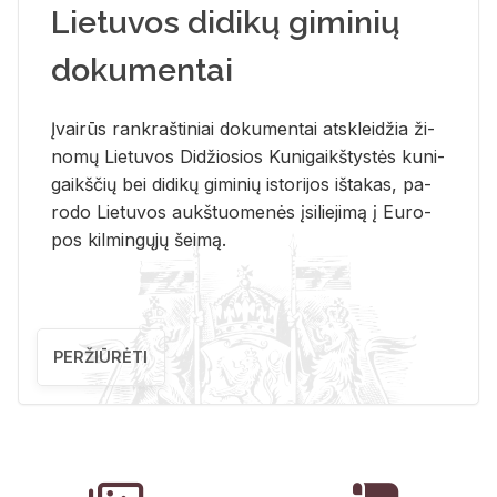
Lietuvos didikų giminių
dokumentai
Įvai­rūs rank­raš­ti­niai do­ku­men­tai at­sklei­džia ži­
no­mų Lie­tu­vos Di­džio­sios Ku­ni­gaikš­tys­tės ku­ni­
gaikš­čių bei di­di­kų gi­mi­nių is­to­ri­jos iš­ta­kas, pa­
ro­do Lie­tu­vos aukš­tuo­me­nės įsi­lie­ji­mą į Eu­ro­
pos kil­min­gų­jų šei­mą.
PERŽIŪRĖTI