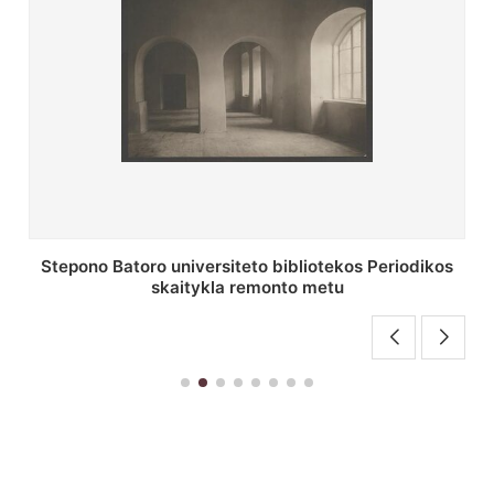
P. Smuglevičiaus salės lubų fragmentas prieš
restauravimą