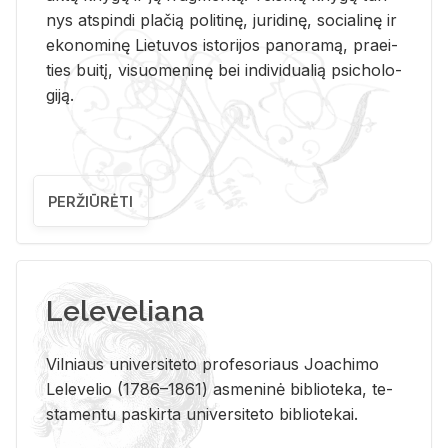
nys at­spin­di pla­čią po­li­ti­nę, ju­ri­di­nę, so­cia­li­nę ir
eko­no­mi­nę Lie­tu­vos is­to­ri­jos pa­no­ra­mą, pra­ei­
ties bui­tį, vi­suo­me­ni­nę bei in­di­vi­dua­lią psi­cho­lo­
gi­ją.
PERŽIŪRĖTI
Leleveliana
Vil­niaus uni­ver­si­te­to pro­fe­so­riaus Jo­a­chi­mo
Le­le­ve­lio (1786–1861) as­me­ni­nė bi­b­lio­te­ka, te­
sta­men­tu pa­skir­ta uni­ver­si­te­to bi­b­lio­te­kai.