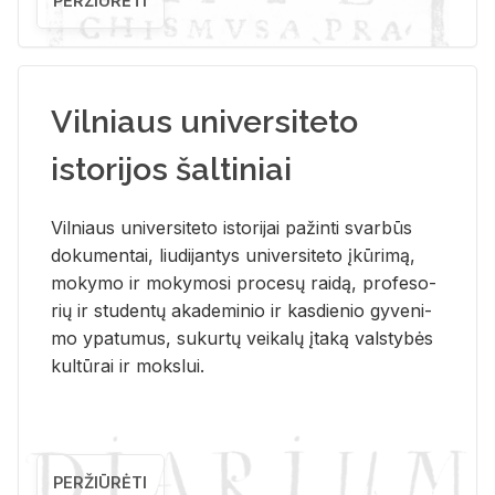
PERŽIŪRĖTI
Vilniaus universiteto
istorijos šaltiniai
Vil­niaus uni­ver­si­te­to is­to­ri­jai pa­žin­ti svar­būs
do­ku­men­tai, liu­di­jan­tys uni­ver­si­te­to įkū­ri­mą,
mo­ky­mo ir mo­ky­mo­si pro­ce­sų rai­dą, pro­fe­so­
rių ir stu­den­tų aka­de­mi­nio ir kas­die­nio gy­ve­ni­
mo ypa­tu­mus, su­kur­tų vei­ka­lų įta­ką vals­ty­bės
kul­tū­rai ir moks­lui.
PERŽIŪRĖTI