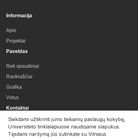
Informacija
Apie
Projektai
Paveldas
Reti spaudiniai
Rankraščiai
Grafika
Virtus
Kontaktai
Siekdami užtikrinti jums teikiamų paslaugų kokybę,
VU Biblioteka
Universiteto tinklalapiuose naudojame slapukus.
Universiteto g. 3, LT-01122, Vilnius
Tęsdami naršymą jūs sutinkate su Vilniaus