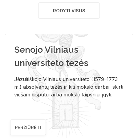
RODYTI VISUS
Senojo Vilniaus
universiteto tezės
Jėzuitiškojo Vilniaus universiteto (1579–1773
m.) absolventų tezės ir kiti mokslo darbai, skirti
viešam disputui arba mokslo laipsniui įgyti.
PERŽIŪRĖTI