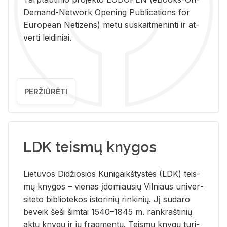
De­mand-Ne­twork Ope­ning Pub­li­ca­tions for
Eu­ro­pe­an Ne­ti­zens) metu su­skait­me­nin­ti ir at­
ver­ti lei­di­niai.
PERŽIŪRĖTI
LDK teismų knygos
Lie­tu­vos Di­džio­sios Ku­ni­gaikš­tys­tės (LDK) teis­
mų kny­gos – vie­nas įdo­miau­sių Vil­niaus uni­ver­
si­te­to bi­b­lio­te­kos is­to­ri­nių rin­ki­nių. Jį su­da­ro
be­veik šeši šim­tai 1540–1845 m. rank­raš­ti­nių
aktų kny­gų ir jų frag­men­tų. Teis­mų kny­gų tu­ri­