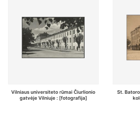
St. Batoro universiteto J. Pilsudskio
[Inventor
kolegija : [fotografija]
bazilijonų