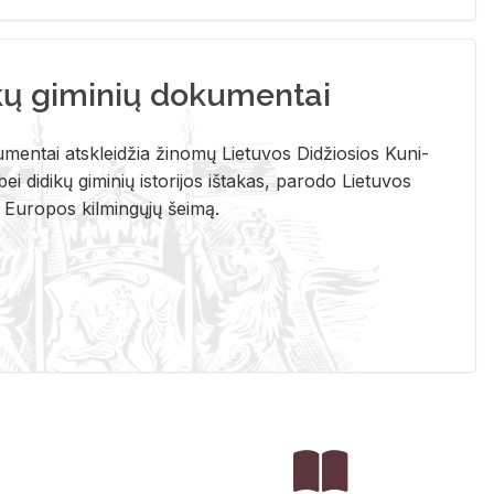
kų giminių dokumentai
u­men­tai at­sklei­džia ži­no­mų Lie­tu­vos Di­džio­sios Ku­ni­
ei di­di­kų gi­mi­nių is­to­ri­jos iš­ta­kas, pa­ro­do Lie­tu­vos
į Eu­ro­pos kil­min­gų­jų šei­mą.