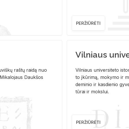
PERŽIŪRĖTI
Vilniaus univer
u­viš­kų raš­tų rai­dą nuo
Vil­niaus uni­ver­si­te­to is­to
 Mi­ka­lo­jaus Dauk­šos
to įkū­ri­mą, mo­ky­mo ir mo
de­mi­nio ir kas­die­nio gy­v
tū­rai ir moks­lui.
PERŽIŪRĖTI