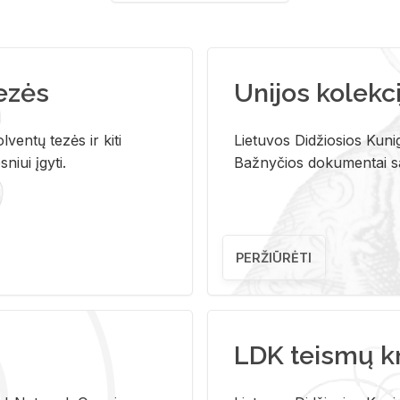
tezės
Unijos kolekci
ventų tezės ir kiti
Lietuvos Didžiosios Kunig
niui įgyti.
Bažnyčios dokumentai sau
PERŽIŪRĖTI
LDK teismų k