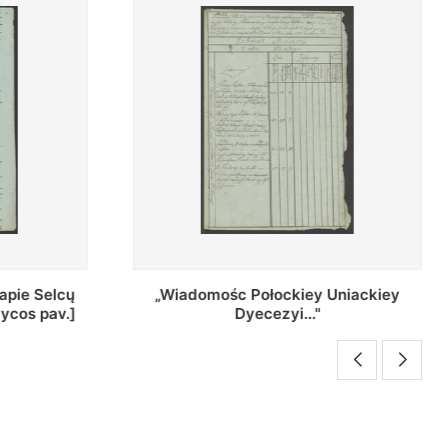
Uniackiey
Regestr Parochow Dekanatu
Brzeskiego