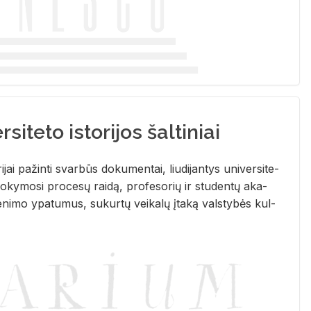
siteto istorijos šaltiniai
­ri­jai pa­žin­ti svar­būs do­ku­men­tai, liu­di­jan­tys uni­ver­si­te­
­ky­mo­si pro­ce­sų rai­dą, pro­fe­so­rių ir stu­den­tų aka­
e­ni­mo ypa­tu­mus, su­kur­tų vei­ka­lų įta­ką vals­ty­bės kul­