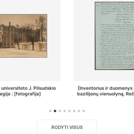
ius ir duomenys apie Selcų
„Wiadomośc Połockiey 
 vienuolyną, Rečycos pav.]
Dyecezyi..."
RODYTI VISUS