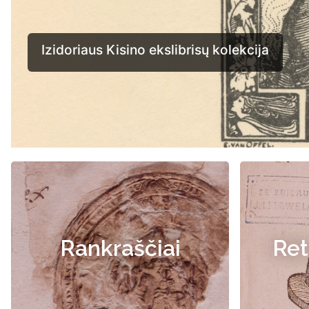
Rankraščiai
Ret