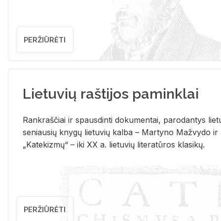
PERŽIŪRĖTI
Lietuvių raštijos paminklai
Rank­raš­čiai ir spaus­din­ti do­ku­men­tai, pa­ro­dan­tys lie­t
se­niau­sių kny­gų lie­tu­vių kal­ba – Mar­ty­no Ma­žvy­do ir
„Ka­te­kiz­mų“ – iki XX a. lie­tu­vių li­te­ra­tū­ros kla­si­kų.
PERŽIŪRĖTI