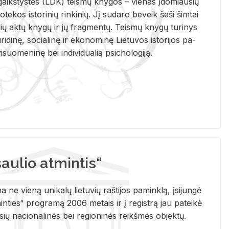
i­gaikš­tys­tės (LDK) teis­mų kny­gos – vie­nas įdo­miau­sių
lio­te­kos is­to­ri­nių rin­ki­nių. Jį su­da­ro be­veik šeši šim­tai
ų aktų kny­gų ir jų frag­men­tų. Teis­mų kny­gų tu­ri­nys
u­ri­di­nę, so­cia­li­nę ir eko­no­mi­nę Lie­tu­vos is­to­ri­jos pa­
­suo­me­ni­nę bei in­di­vi­dua­lią psi­cho­lo­gi­ją.
ulio atmintis“
ne vieną unikalų lietuvių raštijos paminklą, įsijungė
ties“ programą 2006 metais ir į registrą jau pateikė
usių nacionalinės bei regioninės reikšmės objektų.