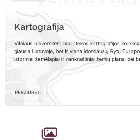
Kartografija
Vil­niaus uni­ver­si­te­to bi­b­lio­te­kos kar­to­gra­fi­jos ko­lek­c
giau­sia Lie­tu­vo­je, bet ir vie­na įdo­miau­sių Rytų Eu­ro­po­je
is­to­ri­niai že­mė­la­piai ir rank­raš­ti­niai že­mių pla­nai bei br
PERŽIŪRĖTI