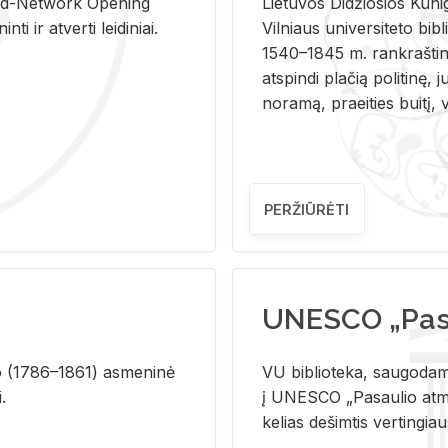
and-Ne­twork Ope­ning
Lie­tu­vos Di­džio­sios Ku­n
i ir at­ver­ti lei­di­niai.
Vil­niaus uni­ver­si­te­to bi­b­
1540–1845 m. rank­raš­ti­ni
at­spin­di pla­čią po­li­ti­nę, j
no­ra­mą, pra­ei­ties bui­tį, vi
PERŽIŪRĖTI
UNESCO „Pasa
­lio (1786–1861) as­me­ni­nė
VU biblioteka, saugodama 
i.
į UNESCO „Pasaulio atmin
kelias dešimtis vertingia