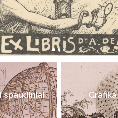
i spaudiniai
Grafika