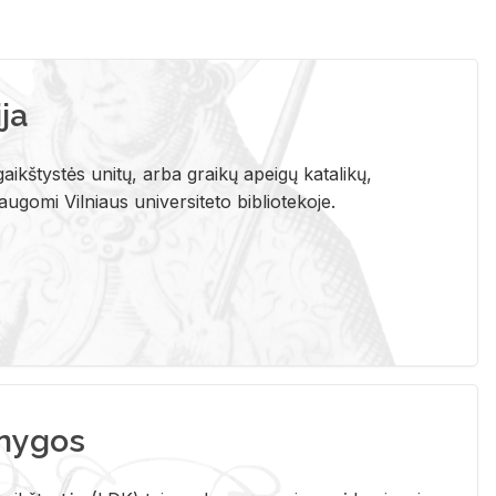
ja
aikštystės unitų, arba graikų apeigų katalikų,
gomi Vilniaus universiteto bibliotekoje.
nygos