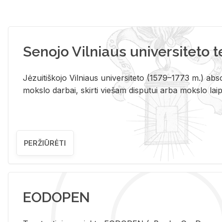
Senojo Vilniaus universiteto 
Jėzuitiškojo Vilniaus universiteto (1579–1773 m.) absol
mokslo darbai, skirti viešam disputui arba mokslo laips
PERŽIŪRĖTI
EODOPEN