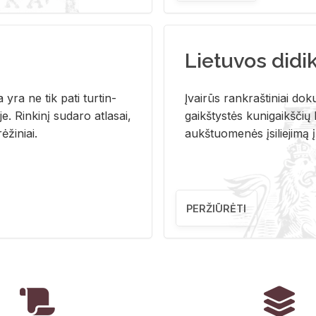
Lietuvos didi
i­ja yra ne tik pati tur­tin­
Įvai­rūs rank­raš­ti­niai do­k
. Rin­ki­nį su­da­ro at­la­sai,
gaikš­tys­tės ku­ni­gaikš­čių b
ė­ži­niai.
aukš­tuo­me­nės įsi­lie­ji­mą 
PERŽIŪRĖTI