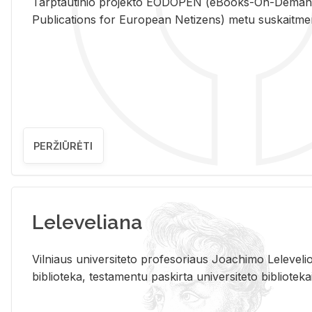
Tarp­tau­ti­nio pro­jek­to EO­DO­PEN (eBo­oks-On-De­m
Pub­li­ca­tions for Eu­ro­pe­an Ne­ti­zens) metu su­skait­me­nin­t
PERŽIŪRĖTI
Leleveliana
Vil­niaus uni­ver­si­te­to pro­fe­so­riaus Jo­a­chi­mo Le­le­ve
bi­b­lio­te­ka, te­sta­men­tu pa­skir­ta uni­ver­si­te­to bi­b­lio­te­ka