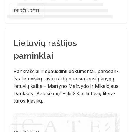
PERŽIŪRĖTI
Lietuvių raštijos
paminklai
Rank­raš­čiai ir spaus­din­ti do­ku­men­tai, pa­ro­dan­
tys lie­tu­viš­kų raš­tų rai­dą nuo se­niau­sių kny­gų
lie­tu­vių kal­ba – Mar­ty­no Ma­žvy­do ir Mi­ka­lo­jaus
Dauk­šos „Ka­te­kiz­mų“ – iki XX a. lie­tu­vių li­te­ra­
tū­ros kla­si­kų.