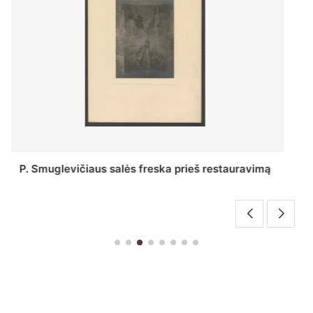
Stepono Batoro universiteto bibliotekos Profesorių
skaitykla