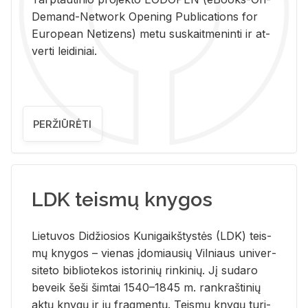
De­mand-Ne­twork Ope­ning Pub­li­ca­tions for
Eu­ro­pe­an Ne­ti­zens) metu su­skait­me­nin­ti ir at­
ver­ti lei­di­niai.
PERŽIŪRĖTI
LDK teismų knygos
Lie­tu­vos Di­džio­sios Ku­ni­gaikš­tys­tės (LDK) teis­
mų kny­gos – vie­nas įdo­miau­sių Vil­niaus uni­ver­
si­te­to bi­b­lio­te­kos is­to­ri­nių rin­ki­nių. Jį su­da­ro
be­veik šeši šim­tai 1540–1845 m. rank­raš­ti­nių
aktų kny­gų ir jų frag­men­tų. Teis­mų kny­gų tu­ri­