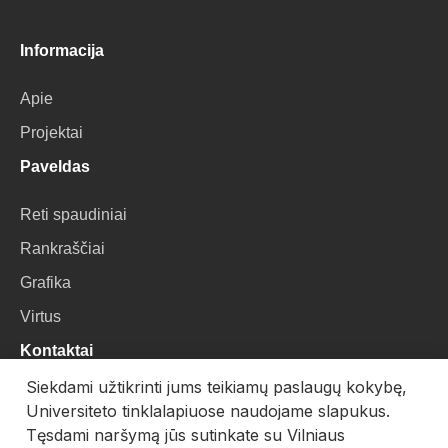
Informacija
Apie
Projektai
Paveldas
Reti spaudiniai
Rankraščiai
Grafika
Virtus
Kontaktai
Siekdami užtikrinti jums teikiamų paslaugų kokybę,
VU Biblioteka
Universiteto tinklalapiuose naudojame slapukus.
Universiteto g. 3, LT-01122, Vilnius
Tęsdami naršymą jūs sutinkate su Vilniaus