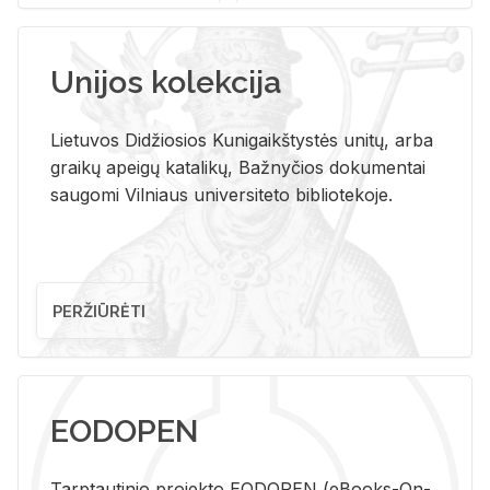
Unijos kolekcija
Lietuvos Didžiosios Kunigaikštystės unitų, arba
graikų apeigų katalikų, Bažnyčios dokumentai
saugomi Vilniaus universiteto bibliotekoje.
PERŽIŪRĖTI
EODOPEN
Tarp­tau­ti­nio pro­jek­to EO­DO­PEN (eBo­oks-On-