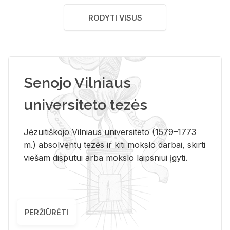
RODYTI VISUS
Senojo Vilniaus
universiteto tezės
Jėzuitiškojo Vilniaus universiteto (1579–1773
m.) absolventų tezės ir kiti mokslo darbai, skirti
viešam disputui arba mokslo laipsniui įgyti.
PERŽIŪRĖTI