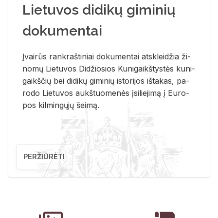
Lietuvos didikų giminių
dokumentai
Įvai­rūs rank­raš­ti­niai do­ku­men­tai at­sklei­džia ži­
no­mų Lie­tu­vos Di­džio­sios Ku­ni­gaikš­tys­tės ku­ni­
gaikš­čių bei di­di­kų gi­mi­nių is­to­ri­jos iš­ta­kas, pa­
ro­do Lie­tu­vos aukš­tuo­me­nės įsi­lie­ji­mą į Eu­ro­
pos kil­min­gų­jų šei­mą.
PERŽIŪRĖTI