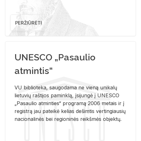
PERŽIŪRĖTI
UNESCO „Pasaulio
atmintis“
VU biblioteka, saugodama ne vieną unikalų
lietuvių raštijos paminklą, įsijungė į UNESCO
„Pasaulio atminties“ programą 2006 metais ir į
registrą jau pateikė kelias dešimtis vertingiausių
nacionalinės bei regioninės reikšmės objektų.