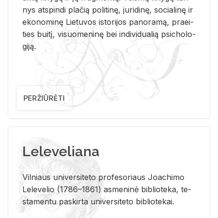
nys at­spin­di pla­čią po­li­ti­nę, ju­ri­di­nę, so­cia­li­nę ir
eko­no­mi­nę Lie­tu­vos is­to­ri­jos pa­no­ra­mą, pra­ei­
ties bui­tį, vi­suo­me­ni­nę bei in­di­vi­dua­lią psi­cho­lo­
gi­ją.
PERŽIŪRĖTI
Leleveliana
Vil­niaus uni­ver­si­te­to pro­fe­so­riaus Jo­a­chi­mo
Le­le­ve­lio (1786–1861) as­me­ni­nė bi­b­lio­te­ka, te­
sta­men­tu pa­skir­ta uni­ver­si­te­to bi­b­lio­te­kai.