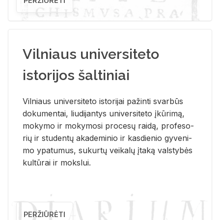
PERŽIŪRĖTI
Vilniaus universiteto
istorijos šaltiniai
Vil­niaus uni­ver­si­te­to is­to­ri­jai pa­žin­ti svar­būs
do­ku­men­tai, liu­di­jan­tys uni­ver­si­te­to įkū­ri­mą,
mo­ky­mo ir mo­ky­mo­si pro­ce­sų rai­dą, pro­fe­so­
rių ir stu­den­tų aka­de­mi­nio ir kas­die­nio gy­ve­ni­
mo ypa­tu­mus, su­kur­tų vei­ka­lų įta­ką vals­ty­bės
kul­tū­rai ir moks­lui.
PERŽIŪRĖTI