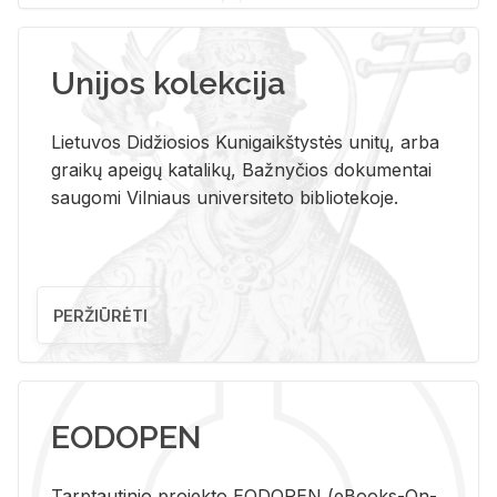
Unijos kolekcija
Lietuvos Didžiosios Kunigaikštystės unitų, arba
graikų apeigų katalikų, Bažnyčios dokumentai
saugomi Vilniaus universiteto bibliotekoje.
PERŽIŪRĖTI
EODOPEN
Tarp­tau­ti­nio pro­jek­to EO­DO­PEN (eBo­oks-On-