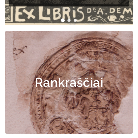
dokumentai
Rankraščiai