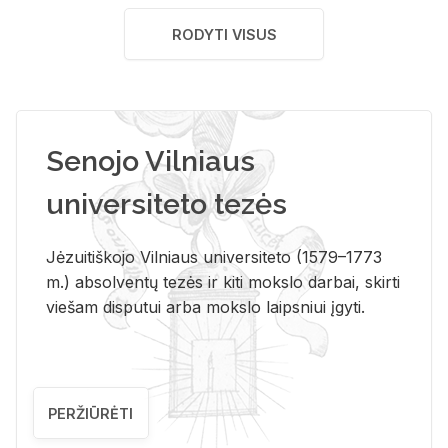
RODYTI VISUS
Senojo Vilniaus
universiteto tezės
Jėzuitiškojo Vilniaus universiteto (1579–1773
m.) absolventų tezės ir kiti mokslo darbai, skirti
viešam disputui arba mokslo laipsniui įgyti.
PERŽIŪRĖTI