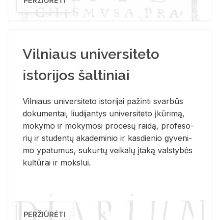
PERŽIŪRĖTI
Vilniaus universiteto
istorijos šaltiniai
Vil­niaus uni­ver­si­te­to is­to­ri­jai pa­žin­ti svar­būs
do­ku­men­tai, liu­di­jan­tys uni­ver­si­te­to įkū­ri­mą,
mo­ky­mo ir mo­ky­mo­si pro­ce­sų rai­dą, pro­fe­so­
rių ir stu­den­tų aka­de­mi­nio ir kas­die­nio gy­ve­ni­
mo ypa­tu­mus, su­kur­tų vei­ka­lų įta­ką vals­ty­bės
kul­tū­rai ir moks­lui.
PERŽIŪRĖTI