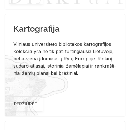
Kartografija
Vil­niaus uni­ver­si­te­to bi­b­lio­te­kos kar­to­gra­fi­jos
ko­lek­ci­ja yra ne tik pati tur­tin­giau­sia Lie­tu­vo­je,
bet ir vie­na įdo­miau­sių Rytų Eu­ro­po­je. Rin­ki­nį
su­da­ro at­la­sai, is­to­ri­niai že­mė­la­piai ir rank­raš­ti­
niai že­mių pla­nai bei brė­ži­niai.
PERŽIŪRĖTI