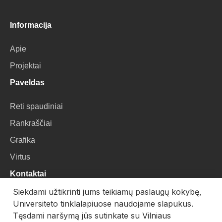
Informacija
Apie
Projektai
Paveldas
Reti spaudiniai
Rankraščiai
Grafika
Virtus
Kontaktai
Siekdami užtikrinti jums teikiamų paslaugų kokybę,
VU Biblioteka
Universiteto tinklalapiuose naudojame slapukus.
Universiteto g. 3, LT-01122, Vilnius
Tęsdami naršymą jūs sutinkate su Vilniaus