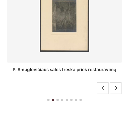
Stepono Batoro universiteto bibliotekos Profesorių
skaitykla