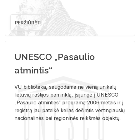
PERŽIŪRĖTI
UNESCO „Pasaulio
atmintis“
VU biblioteka, saugodama ne vieną unikalų
lietuvių raštijos paminklą, įsijungė į UNESCO
„Pasaulio atminties“ programą 2006 metais ir į
registrą jau pateikė kelias dešimtis vertingiausių
nacionalinės bei regioninės reikšmės objektų.