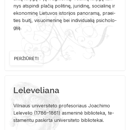
nys at­spin­di pla­čią po­li­ti­nę, ju­ri­di­nę, so­cia­li­nę ir
eko­no­mi­nę Lie­tu­vos is­to­ri­jos pa­no­ra­mą, pra­ei­
ties bui­tį, vi­suo­me­ni­nę bei in­di­vi­dua­lią psi­cho­lo­
gi­ją.
PERŽIŪRĖTI
Leleveliana
Vil­niaus uni­ver­si­te­to pro­fe­so­riaus Jo­a­chi­mo
Le­le­ve­lio (1786–1861) as­me­ni­nė bi­b­lio­te­ka, te­
sta­men­tu pa­skir­ta uni­ver­si­te­to bi­b­lio­te­kai.