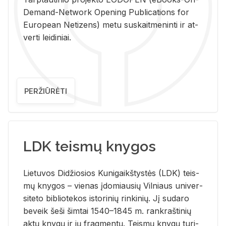
De­mand-Ne­twork Ope­ning Pub­li­ca­tions for
Eu­ro­pe­an Ne­ti­zens) metu su­skait­me­nin­ti ir at­
ver­ti lei­di­niai.
PERŽIŪRĖTI
LDK teismų knygos
Lie­tu­vos Di­džio­sios Ku­ni­gaikš­tys­tės (LDK) teis­
mų kny­gos – vie­nas įdo­miau­sių Vil­niaus uni­ver­
si­te­to bi­b­lio­te­kos is­to­ri­nių rin­ki­nių. Jį su­da­ro
be­veik šeši šim­tai 1540–1845 m. rank­raš­ti­nių
aktų kny­gų ir jų frag­men­tų. Teis­mų kny­gų tu­ri­