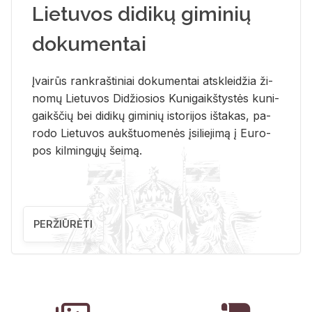
Lietuvos didikų giminių
dokumentai
Įvai­rūs rank­raš­ti­niai do­ku­men­tai at­sklei­džia ži­
no­mų Lie­tu­vos Di­džio­sios Ku­ni­gaikš­tys­tės ku­ni­
gaikš­čių bei di­di­kų gi­mi­nių is­to­ri­jos iš­ta­kas, pa­
ro­do Lie­tu­vos aukš­tuo­me­nės įsi­lie­ji­mą į Eu­ro­
pos kil­min­gų­jų šei­mą.
PERŽIŪRĖTI