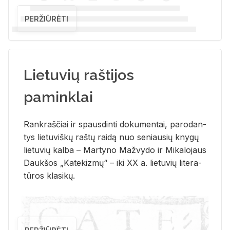
PERŽIŪRĖTI
Lietuvių raštijos
paminklai
Rank­raš­čiai ir spaus­din­ti do­ku­men­tai, pa­ro­dan­
tys lie­tu­viš­kų raš­tų rai­dą nuo se­niau­sių kny­gų
lie­tu­vių kal­ba – Mar­ty­no Ma­žvy­do ir Mi­ka­lo­jaus
Dauk­šos „Ka­te­kiz­mų“ – iki XX a. lie­tu­vių li­te­ra­
tū­ros kla­si­kų.