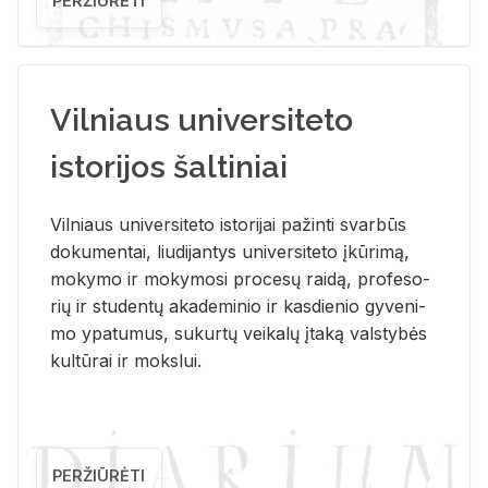
PERŽIŪRĖTI
Vilniaus universiteto
istorijos šaltiniai
Vil­niaus uni­ver­si­te­to is­to­ri­jai pa­žin­ti svar­būs
do­ku­men­tai, liu­di­jan­tys uni­ver­si­te­to įkū­ri­mą,
mo­ky­mo ir mo­ky­mo­si pro­ce­sų rai­dą, pro­fe­so­
rių ir stu­den­tų aka­de­mi­nio ir kas­die­nio gy­ve­ni­
mo ypa­tu­mus, su­kur­tų vei­ka­lų įta­ką vals­ty­bės
kul­tū­rai ir moks­lui.
PERŽIŪRĖTI