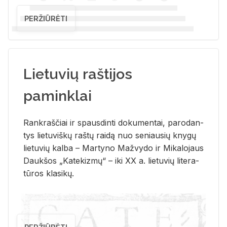
PERŽIŪRĖTI
Lietuvių raštijos
paminklai
Rank­raš­čiai ir spaus­din­ti do­ku­men­tai, pa­ro­dan­
tys lie­tu­viš­kų raš­tų rai­dą nuo se­niau­sių kny­gų
lie­tu­vių kal­ba – Mar­ty­no Ma­žvy­do ir Mi­ka­lo­jaus
Dauk­šos „Ka­te­kiz­mų“ – iki XX a. lie­tu­vių li­te­ra­
tū­ros kla­si­kų.