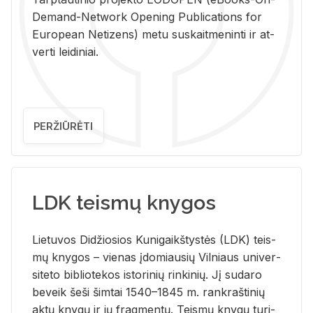
De­mand-Ne­twork Ope­ning Pub­li­ca­tions for
Eu­ro­pe­an Ne­ti­zens) metu su­skait­me­nin­ti ir at­
ver­ti lei­di­niai.
PERŽIŪRĖTI
LDK teismų knygos
Lie­tu­vos Di­džio­sios Ku­ni­gaikš­tys­tės (LDK) teis­
mų kny­gos – vie­nas įdo­miau­sių Vil­niaus uni­ver­
si­te­to bi­b­lio­te­kos is­to­ri­nių rin­ki­nių. Jį su­da­ro
be­veik šeši šim­tai 1540–1845 m. rank­raš­ti­nių
aktų kny­gų ir jų frag­men­tų. Teis­mų kny­gų tu­ri­