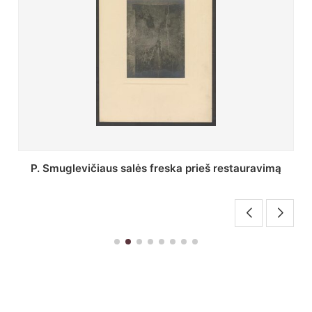
Stepono Batoro universiteto bibliotekos Profesorių
skaitykla