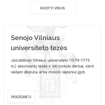
RODYTI VISUS
Senojo Vilniaus
universiteto tezės
Jėzuitiškojo Vilniaus universiteto (1579–1773
m.) absolventų tezės ir kiti mokslo darbai, skirti
viešam disputui arba mokslo laipsniui įgyti.
PERŽIŪRĖTI