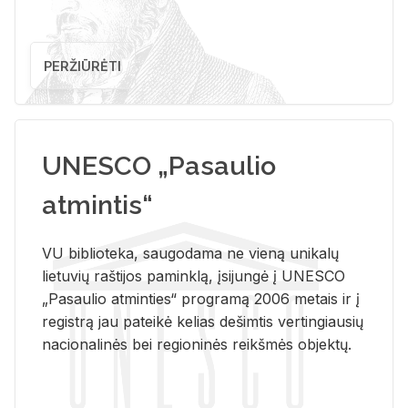
PERŽIŪRĖTI
UNESCO „Pasaulio
atmintis“
VU biblioteka, saugodama ne vieną unikalų
lietuvių raštijos paminklą, įsijungė į UNESCO
„Pasaulio atminties“ programą 2006 metais ir į
registrą jau pateikė kelias dešimtis vertingiausių
nacionalinės bei regioninės reikšmės objektų.