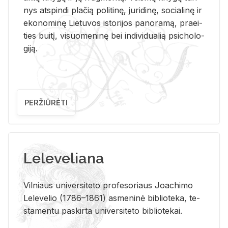
nys at­spin­di pla­čią po­li­ti­nę, ju­ri­di­nę, so­cia­li­nę ir
eko­no­mi­nę Lie­tu­vos is­to­ri­jos pa­no­ra­mą, pra­ei­
ties bui­tį, vi­suo­me­ni­nę bei in­di­vi­dua­lią psi­cho­lo­
gi­ją.
PERŽIŪRĖTI
Leleveliana
Vil­niaus uni­ver­si­te­to pro­fe­so­riaus Jo­a­chi­mo
Le­le­ve­lio (1786–1861) as­me­ni­nė bi­b­lio­te­ka, te­
sta­men­tu pa­skir­ta uni­ver­si­te­to bi­b­lio­te­kai.