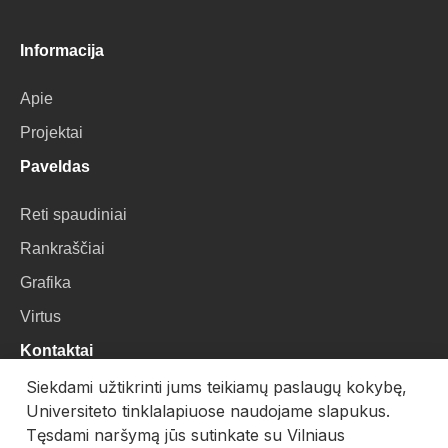
Informacija
Apie
Projektai
Paveldas
Reti spaudiniai
Rankraščiai
Grafika
Virtus
Kontaktai
Siekdami užtikrinti jums teikiamų paslaugų kokybę,
VU Biblioteka
Universiteto tinklalapiuose naudojame slapukus.
Universiteto g. 3, LT-01122, Vilnius
Tęsdami naršymą jūs sutinkate su Vilniaus