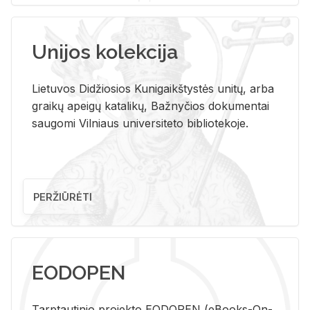
Unijos kolekcija
Lietuvos Didžiosios Kunigaikštystės unitų, arba
graikų apeigų katalikų, Bažnyčios dokumentai
saugomi Vilniaus universiteto bibliotekoje.
PERŽIŪRĖTI
EODOPEN
Tarp­tau­ti­nio pro­jek­to EO­DO­PEN (eBo­oks-On-