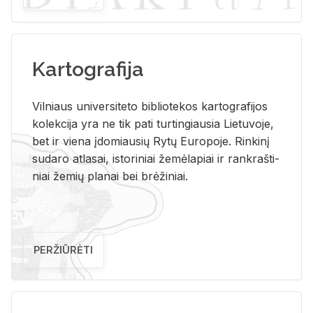
Kartografija
Vil­niaus uni­ver­si­te­to bi­b­lio­te­kos kar­to­gra­fi­jos
ko­lek­ci­ja yra ne tik pati tur­tin­giau­sia Lie­tu­vo­je,
bet ir vie­na įdo­miau­sių Rytų Eu­ro­po­je. Rin­ki­nį
su­da­ro at­la­sai, is­to­ri­niai že­mė­la­piai ir rank­raš­ti­
niai že­mių pla­nai bei brė­ži­niai.
PERŽIŪRĖTI