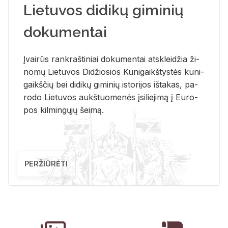
Lietuvos didikų giminių
dokumentai
Įvai­rūs rank­raš­ti­niai do­ku­men­tai at­sklei­džia ži­
no­mų Lie­tu­vos Di­džio­sios Ku­ni­gaikš­tys­tės ku­ni­
gaikš­čių bei di­di­kų gi­mi­nių is­to­ri­jos iš­ta­kas, pa­
ro­do Lie­tu­vos aukš­tuo­me­nės įsi­lie­ji­mą į Eu­ro­
pos kil­min­gų­jų šei­mą.
PERŽIŪRĖTI