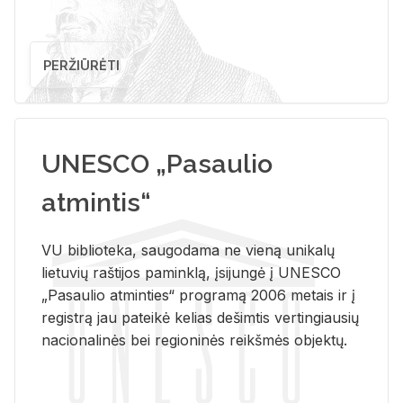
PERŽIŪRĖTI
UNESCO „Pasaulio
atmintis“
VU biblioteka, saugodama ne vieną unikalų
lietuvių raštijos paminklą, įsijungė į UNESCO
„Pasaulio atminties“ programą 2006 metais ir į
registrą jau pateikė kelias dešimtis vertingiausių
nacionalinės bei regioninės reikšmės objektų.