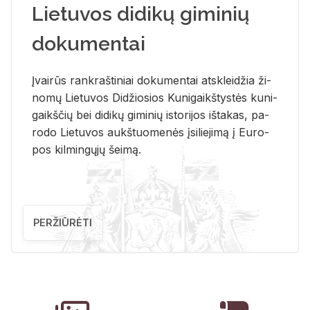
Lietuvos didikų giminių
dokumentai
Įvai­rūs rank­raš­ti­niai do­ku­men­tai at­sklei­džia ži­
no­mų Lie­tu­vos Di­džio­sios Ku­ni­gaikš­tys­tės ku­ni­
gaikš­čių bei di­di­kų gi­mi­nių is­to­ri­jos iš­ta­kas, pa­
ro­do Lie­tu­vos aukš­tuo­me­nės įsi­lie­ji­mą į Eu­ro­
pos kil­min­gų­jų šei­mą.
PERŽIŪRĖTI