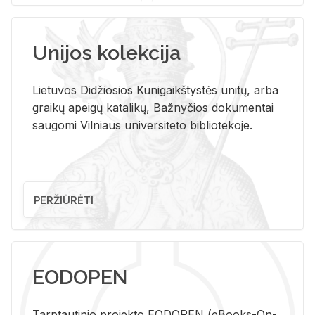
Unijos kolekcija
Lietuvos Didžiosios Kunigaikštystės unitų, arba
graikų apeigų katalikų, Bažnyčios dokumentai
saugomi Vilniaus universiteto bibliotekoje.
PERŽIŪRĖTI
EODOPEN
Tarp­tau­ti­nio pro­jek­to EO­DO­PEN (eBo­oks-On-