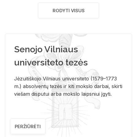
RODYTI VISUS
Senojo Vilniaus
universiteto tezės
Jėzuitiškojo Vilniaus universiteto (1579–1773
m.) absolventų tezės ir kiti mokslo darbai, skirti
viešam disputui arba mokslo laipsniui įgyti.
PERŽIŪRĖTI