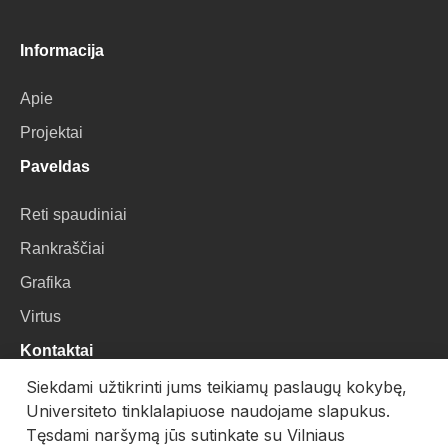
Informacija
Apie
Projektai
Paveldas
Reti spaudiniai
Rankraščiai
Grafika
Virtus
Kontaktai
Siekdami užtikrinti jums teikiamų paslaugų kokybę,
VU Biblioteka
Universiteto tinklalapiuose naudojame slapukus.
Universiteto g. 3, LT-01122, Vilnius
Tęsdami naršymą jūs sutinkate su Vilniaus