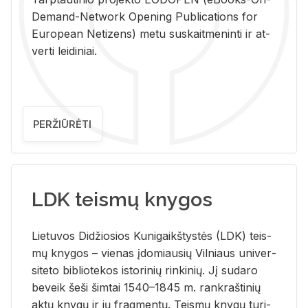
De­mand-Ne­twork Ope­ning Pub­li­ca­tions for
Eu­ro­pe­an Ne­ti­zens) metu su­skait­me­nin­ti ir at­
ver­ti lei­di­niai.
PERŽIŪRĖTI
LDK teismų knygos
Lie­tu­vos Di­džio­sios Ku­ni­gaikš­tys­tės (LDK) teis­
mų kny­gos – vie­nas įdo­miau­sių Vil­niaus uni­ver­
si­te­to bi­b­lio­te­kos is­to­ri­nių rin­ki­nių. Jį su­da­ro
be­veik šeši šim­tai 1540–1845 m. rank­raš­ti­nių
aktų kny­gų ir jų frag­men­tų. Teis­mų kny­gų tu­ri­