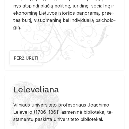
nys at­spin­di pla­čią po­li­ti­nę, ju­ri­di­nę, so­cia­li­nę ir
eko­no­mi­nę Lie­tu­vos is­to­ri­jos pa­no­ra­mą, pra­ei­
ties bui­tį, vi­suo­me­ni­nę bei in­di­vi­dua­lią psi­cho­lo­
gi­ją.
PERŽIŪRĖTI
Leleveliana
Vil­niaus uni­ver­si­te­to pro­fe­so­riaus Jo­a­chi­mo
Le­le­ve­lio (1786–1861) as­me­ni­nė bi­b­lio­te­ka, te­
sta­men­tu pa­skir­ta uni­ver­si­te­to bi­b­lio­te­kai.