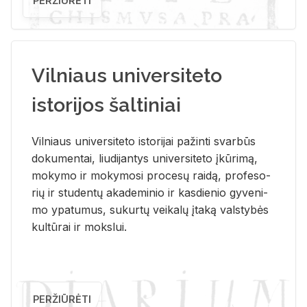
PERŽIŪRĖTI
Vilniaus universiteto
istorijos šaltiniai
Vil­niaus uni­ver­si­te­to is­to­ri­jai pa­žin­ti svar­būs
do­ku­men­tai, liu­di­jan­tys uni­ver­si­te­to įkū­ri­mą,
mo­ky­mo ir mo­ky­mo­si pro­ce­sų rai­dą, pro­fe­so­
rių ir stu­den­tų aka­de­mi­nio ir kas­die­nio gy­ve­ni­
mo ypa­tu­mus, su­kur­tų vei­ka­lų įta­ką vals­ty­bės
kul­tū­rai ir moks­lui.
PERŽIŪRĖTI