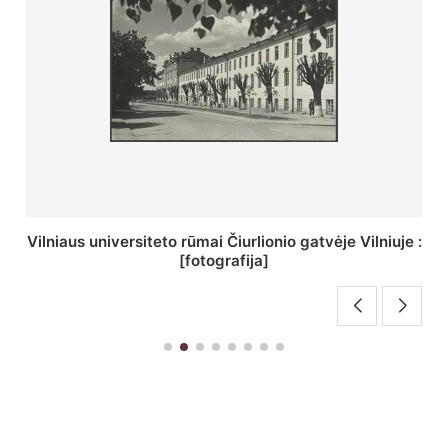
:
St. Batoro universiteto J. Pilsudskio kolegija :
[fotografija]