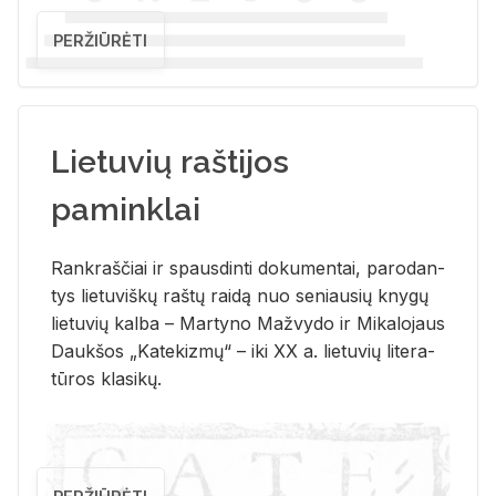
PERŽIŪRĖTI
Lietuvių raštijos
paminklai
Rank­raš­čiai ir spaus­din­ti do­ku­men­tai, pa­ro­dan­
tys lie­tu­viš­kų raš­tų rai­dą nuo se­niau­sių kny­gų
lie­tu­vių kal­ba – Mar­ty­no Ma­žvy­do ir Mi­ka­lo­jaus
Dauk­šos „Ka­te­kiz­mų“ – iki XX a. lie­tu­vių li­te­ra­
tū­ros kla­si­kų.