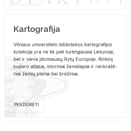
Kartografija
Vil­niaus uni­ver­si­te­to bi­b­lio­te­kos kar­to­gra­fi­jos
ko­lek­ci­ja yra ne tik pati tur­tin­giau­sia Lie­tu­vo­je,
bet ir vie­na įdo­miau­sių Rytų Eu­ro­po­je. Rin­ki­nį
su­da­ro at­la­sai, is­to­ri­niai že­mė­la­piai ir rank­raš­ti­
niai že­mių pla­nai bei brė­ži­niai.
PERŽIŪRĖTI