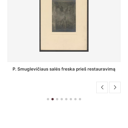
Stepono Batoro universiteto bibliotekos Profesorių
skaitykla