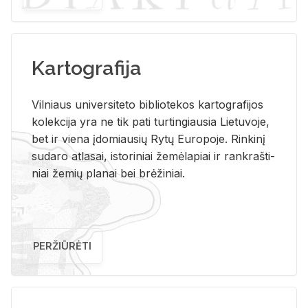
Kartografija
Vil­niaus uni­ver­si­te­to bi­b­lio­te­kos kar­to­gra­fi­jos
ko­lek­ci­ja yra ne tik pati tur­tin­giau­sia Lie­tu­vo­je,
bet ir vie­na įdo­miau­sių Rytų Eu­ro­po­je. Rin­ki­nį
su­da­ro at­la­sai, is­to­ri­niai že­mė­la­piai ir rank­raš­ti­
niai že­mių pla­nai bei brė­ži­niai.
PERŽIŪRĖTI