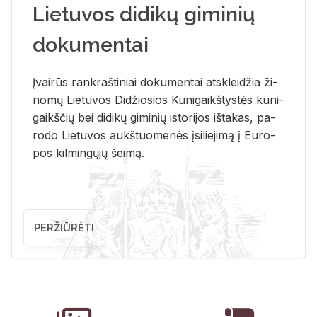
Lietuvos didikų giminių
dokumentai
Įvai­rūs rank­raš­ti­niai do­ku­men­tai at­sklei­džia ži­
no­mų Lie­tu­vos Di­džio­sios Ku­ni­gaikš­tys­tės ku­ni­
gaikš­čių bei di­di­kų gi­mi­nių is­to­ri­jos iš­ta­kas, pa­
ro­do Lie­tu­vos aukš­tuo­me­nės įsi­lie­ji­mą į Eu­ro­
pos kil­min­gų­jų šei­mą.
PERŽIŪRĖTI