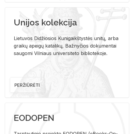
Unijos kolekcija
Lietuvos Didžiosios Kunigaikštystės unitų, arba
graikų apeigų katalikų, Bažnyčios dokumentai
saugomi Vilniaus universiteto bibliotekoje.
PERŽIŪRĖTI
EODOPEN
Tarp­tau­ti­nio pro­jek­to EO­DO­PEN (eBo­oks-On-