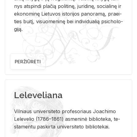
nys at­spin­di pla­čią po­li­ti­nę, ju­ri­di­nę, so­cia­li­nę ir
eko­no­mi­nę Lie­tu­vos is­to­ri­jos pa­no­ra­mą, pra­ei­
ties bui­tį, vi­suo­me­ni­nę bei in­di­vi­dua­lią psi­cho­lo­
gi­ją.
PERŽIŪRĖTI
Leleveliana
Vil­niaus uni­ver­si­te­to pro­fe­so­riaus Jo­a­chi­mo
Le­le­ve­lio (1786–1861) as­me­ni­nė bi­b­lio­te­ka, te­
sta­men­tu pa­skir­ta uni­ver­si­te­to bi­b­lio­te­kai.