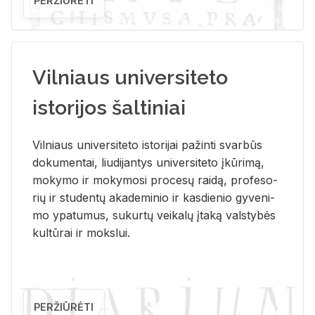
PERŽIŪRĖTI
Vilniaus universiteto
istorijos šaltiniai
Vil­niaus uni­ver­si­te­to is­to­ri­jai pa­žin­ti svar­būs
do­ku­men­tai, liu­di­jan­tys uni­ver­si­te­to įkū­ri­mą,
mo­ky­mo ir mo­ky­mo­si pro­ce­sų rai­dą, pro­fe­so­
rių ir stu­den­tų aka­de­mi­nio ir kas­die­nio gy­ve­ni­
mo ypa­tu­mus, su­kur­tų vei­ka­lų įta­ką vals­ty­bės
kul­tū­rai ir moks­lui.
PERŽIŪRĖTI