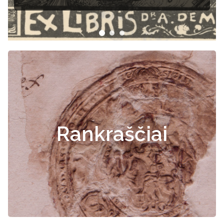
dokumentai
Rankraščiai