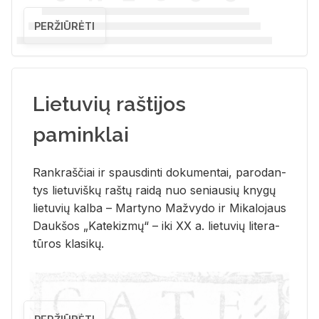
PERŽIŪRĖTI
Lietuvių raštijos
paminklai
Rank­raš­čiai ir spaus­din­ti do­ku­men­tai, pa­ro­dan­
tys lie­tu­viš­kų raš­tų rai­dą nuo se­niau­sių kny­gų
lie­tu­vių kal­ba – Mar­ty­no Ma­žvy­do ir Mi­ka­lo­jaus
Dauk­šos „Ka­te­kiz­mų“ – iki XX a. lie­tu­vių li­te­ra­
tū­ros kla­si­kų.