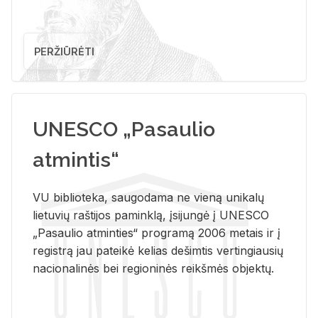
PERŽIŪRĖTI
UNESCO „Pasaulio
atmintis“
VU biblioteka, saugodama ne vieną unikalų
lietuvių raštijos paminklą, įsijungė į UNESCO
„Pasaulio atminties“ programą 2006 metais ir į
registrą jau pateikė kelias dešimtis vertingiausių
nacionalinės bei regioninės reikšmės objektų.