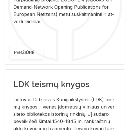
De­mand-Ne­twork Ope­ning Pub­li­ca­tions for
Eu­ro­pe­an Ne­ti­zens) metu su­skait­me­nin­ti ir at­
ver­ti lei­di­niai.
PERŽIŪRĖTI
LDK teismų knygos
Lie­tu­vos Di­džio­sios Ku­ni­gaikš­tys­tės (LDK) teis­
mų kny­gos – vie­nas įdo­miau­sių Vil­niaus uni­ver­
si­te­to bi­b­lio­te­kos is­to­ri­nių rin­ki­nių. Jį su­da­ro
be­veik šeši šim­tai 1540–1845 m. rank­raš­ti­nių
aktų kny­gų ir jų frag­men­tų. Teis­mų kny­gų tu­ri­