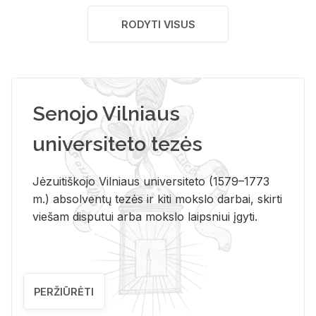
RODYTI VISUS
Senojo Vilniaus
universiteto tezės
Jėzuitiškojo Vilniaus universiteto (1579–1773
m.) absolventų tezės ir kiti mokslo darbai, skirti
viešam disputui arba mokslo laipsniui įgyti.
PERŽIŪRĖTI