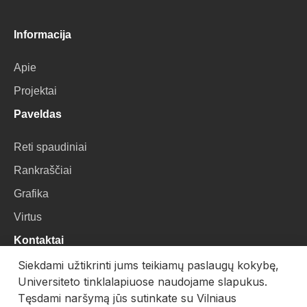
Informacija
Apie
Projektai
Paveldas
Reti spaudiniai
Rankraščiai
Grafika
Virtus
Kontaktai
Siekdami užtikrinti jums teikiamų paslaugų kokybę,
VU Biblioteka
Universiteto tinklalapiuose naudojame slapukus.
Universiteto g. 3, LT-01122, Vilnius
Tęsdami naršymą jūs sutinkate su Vilniaus